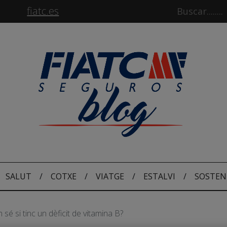
fiatc.es
SALUT
/
COTXE
/
VIATGE
/
ESTALVI
/
SOSTEN
sé si tinc un dèficit de vitamina B?