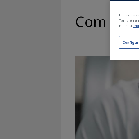
Com sé si
Utilizamos c
También ana
nuestra
Po
Configur