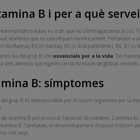
tamina B i per a què serve
 vitamina hidrosoluble, és a dir, que no s'emmagatzema al cos
it vitamines que es classifiquen numèricament. Pertanyen a aq
 riboflavina), B3 (o niacina), B5 (o àcid pantotènic), B6, B7 (o bi
mines, les del grup B són
essencials per a la vida
. De manera 
 dels aliments que ingerim i en la formació de glòbuls vermells.
tamina B: símptomes
s del grup B és imprescindible per al nostre organisme per la im
s.
ia de vitamina B pot provocar l'aparició de malalties. L'anèmia 
 vitamina B. Tanmateix, el desenvolupament d'aquest trastorn pe
ns i tot anys.