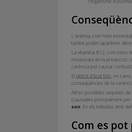
l'organisme d'assimil
Conseqüènci
L'anèmia, com hem esmentat a
també poden aparèixer altre
La vitamina B12, com totes l
involucrats en la producció i 
carència pot causar confusió 
El
dèficit d'àcid fòlic
, en canvi
conseqüències de la carència
Altres possibles seqüeles de 
(causades principalment per c
son
. En els individus amb de
Com es pot 