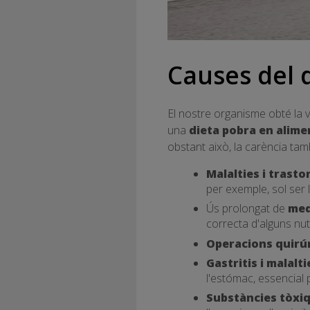
Causes del d
El nostre organisme obté la 
una
dieta pobra en alime
obstant això, la carència ta
Malalties i trasto
per exemple, sol ser l
Ús prolongat de
med
correcta d'alguns nut
Operacions quirú
Gastritis i malal
l'estómac, essencial p
Substàncies tòxi