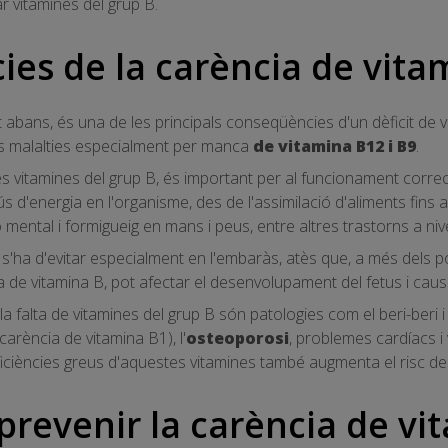
ar vitamines del grup B.
es de la carència de vita
bans, és una de les principals conseqüències d'un dèficit de v
s malalties especialment per manca
de vitamina B12 i B9
.
es vitamines del grup B, és important per al funcionament corre
ús d'energia en l'organisme, des de l'assimilació d'aliments fins 
mental i formigueig en mans i peus, entre altres trastorns a nive
, s'ha d'evitar especialment en l'embaràs, atès que, a més dels 
 de vitamina B, pot afectar el desenvolupament del fetus i cau
la falta de vitamines del grup B són patologies com el beri-beri 
arència de vitamina B1), l'
osteoporosi
, problemes cardíacs i
ficiències greus d'aquestes vitamines també augmenta el risc de 
prevenir la carència de vi