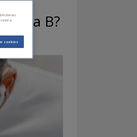
itamina B?
licitarias.
ccede a
ar cookies