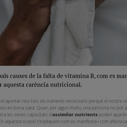
als causes de la falta de vitamina B, com es man
r aquesta carència nutricional.
sol aportar-nos tots els nutrients necessaris perquè el nostre o
nos en bona salut. Quan, per algun motiu, una persona no pot 
era les seves capacitats d'
assimilar nutrients
poden aparèix
. En aquesta ocasió t'expliquem com es manifesta i com afecta la 