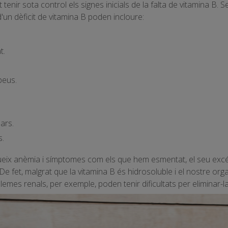
enir sota control els signes inicials de la falta de vitamina B. S
un dèficit de vitamina B poden incloure:
t.
peus.
ars.
s.
odueix anèmia i símptomes com els que hem esmentat, el seu exc
e fet, malgrat que la vitamina B és hidrosoluble i el nostre orga
blemes renals, per exemple, poden tenir dificultats per eliminar-la