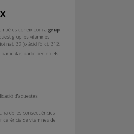
ix
. També es coneix com a
grup
uest grup les vitamines
otina), B9 (o àcid fòlic), B12.
particular, participen en els
plicació d'aquestes
és una de les conseqüències
r carència de vitamines del