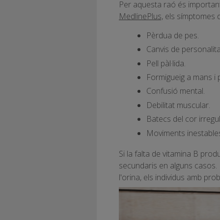
Per aquesta raó és important t
MedlinePlus,
els símptomes d'
Pèrdua de pes.
Canvis de personalita
Pell pàl·lida.
Formigueig a mans i 
Confusió mental.
Debilitat muscular.
Batecs del cor irregul
Moviments inestable
Si la falta de vitamina B pr
secundaris en alguns casos. D
l'orina, els individus amb pro