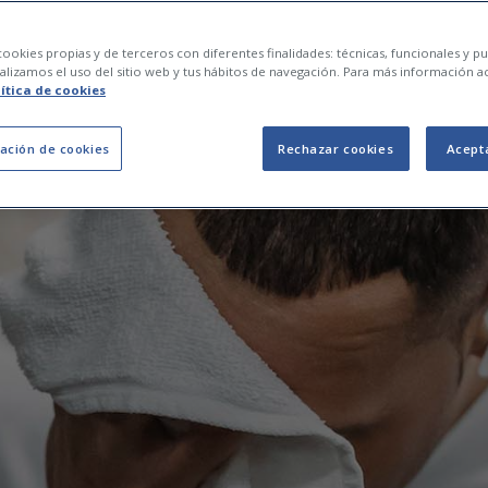
 tinc un dèficit de v
ookies propias y de terceros con diferentes finalidades: técnicas, funcionales y pub
lizamos el uso del sitio web y tus hábitos de navegación. Para más información a
lítica de cookies
ación de cookies
Rechazar cookies
Acept
19 de octubre de 2022
0