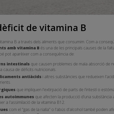
èficit de vitamina B
vitamina B a través dels aliments que consumim. Com a conseqüè
nts amb vitamina B
és una de les principals causes de la fal
mbé pot aparèixer com a conseqüència de:
rns intestinals
que causen problemes de mala absorció de nutr
a causa de dèficits nutricionals.
icaments antiàcids
i altres substàncies que redueixen l'acide
rients.
rgiques
que impliquen l'extirpació de parts de l'intestí o estóm
ties autoimmunes
que afecten la producció d'una substància 
er a l'assimilació de la vitamina B12.
ques
com el "gas de la rialla" o l'abús d'alcohol també poden afe