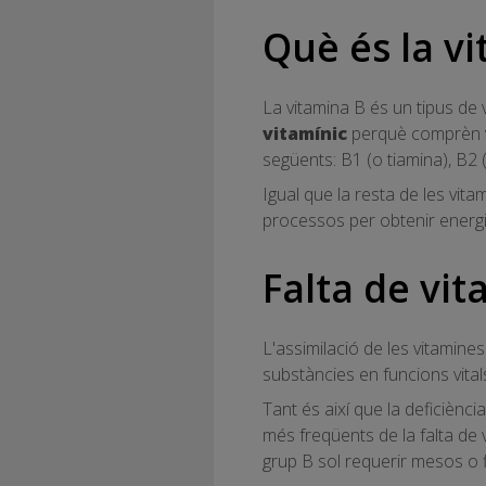
Què és la vi
La vitamina B és un tipus de
vitamínic
perquè comprèn vu
següents: B1 (o tiamina), B2 (o
Igual que la resta de les vita
processos per obtenir energia
Falta de vi
L'assimilació de les vitamine
substàncies en funcions vital
Tant és així que la deficiènc
més freqüents de la falta de
grup B sol requerir mesos o fi