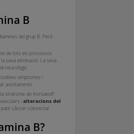
mina B
itamines del grup B. Però
cte de tots els processos
a la seva eliminació. La seva
ll neurològic.
possibles símptomes i
sar avortaments.
i la síndrome de Korsakoff
 vasculars i
alteracions del
patir càncer colorectal.
tamina B?