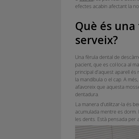
efectes acabin afectant la nos
Què és una 
serveix?
Una fèrula dental de descàrre
pacient, que es col·loca al max
principal d'aquest aparell és
la mandíbula o el cap. A més
afavoreix que aquesta mosseg
dentadura.
La manera d'utilitzar-la és ben
acumulada mentre es dorm. De
les dents. Està pensada per a