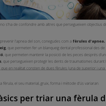
l no s'ha de confondre amb altres que persegueixen objectius di
prevenir l'apnea del son, conegudes com a
fèrules d'apnea.
eig
, que permeten fer un blanqueig dental professional des de
ió
, que permeten mantenir la posició de les peces després d'un
s
, que persegueixen protegir les dents de traumatismes durant l
, que en realitat consten de dues fèrules (una de superior i una 
a fèrula, el seu material, gruix, forma i mètode d'ús variaran.
àsics per triar una fèrula 