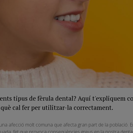
rents tipus de fèrula dental? Aquí t'expliquem c
 què cal fer per utilitzar-la correctament.
una afecció molt comuna que afecta gran part de la població. E
uada, fet que provoca conseqüències greus en la nostra dentad