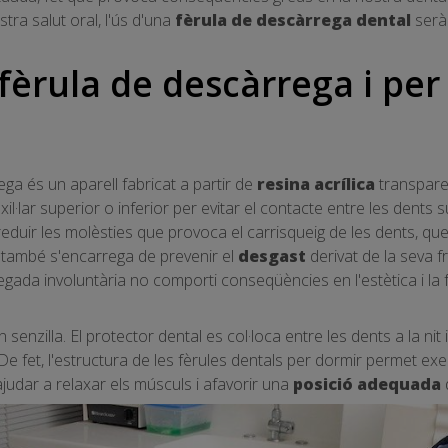
tra salut oral, l'ús d'una
fèrula de descàrrega dental
serà 
fèrula de descàrrega i per
ga és un aparell fabricat a partir de
resina acrílica
transparen
il·lar superior o inferior per evitar el contacte entre les dents su
 reduir les molèsties que provoca el carrisqueig de les dents, 
, també s'encarrega de prevenir el
desgast
derivat de la seva f
ada involuntària no comporti conseqüències en l'estètica i la f
 senzilla. El protector dental es col·loca entre les dents a la nit
 fet, l'estructura de les fèrules dentals per dormir permet ex
judar a relaxar els músculs i afavorir una
posició adequada
d