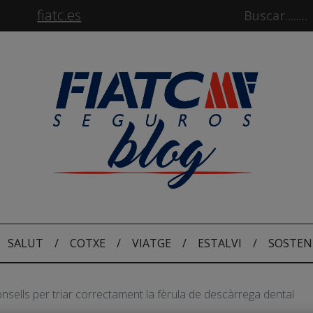
fiatc.es
SALUT
/
COTXE
/
VIATGE
/
ESTALVI
/
SOSTEN
onsells per triar correctament la fèrula de descàrrega dental