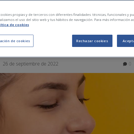
s per triar correctam
ookies propias y de terceros con diferentes finalidades: técnicas, funcionales y pub
lizamos el uso del sitio web y tus hábitos de navegación. Para más información a
lítica de cookies
 descàrrega dental
ación de cookies
Rechazar cookies
Acept
26 de septiembre de 2022
0