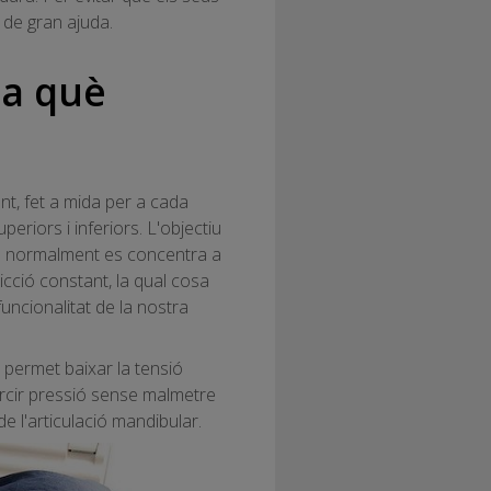
de gran ajuda.
 a què
t, fet a mida per a cada
periors i inferiors. L'objectiu
que normalment es concentra a
ricció constant, la qual cosa
uncionalitat de la nostra
 i permet baixar la tensió
ercir pressió sense malmetre
e l'articulació mandibular.