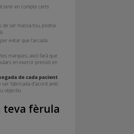
t tenir en compte certs
as de ser massa tou, podria
à.
er evitar que l'arcada
rtes marques, això farà que
bulars en exercir pressió en
ssegada de cada pacient
.
e ser fabricada d'acord amb
u objectiu.
a teva fèrula