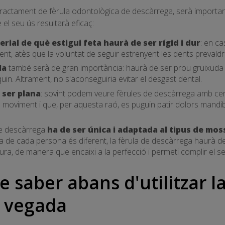
tractament de fèrula odontològica de descàrrega, serà importan
el seu ús resultarà eficaç:
erial de què estigui feta haurà de ser rígid i dur
: en c
nt, atès que la voluntat de seguir estrenyent les dents prevaldr
la
també serà de gran importància: haurà de ser prou gruixuda p
quin. Altrament, no s'aconseguiria evitar el desgast dental.
 ser plana
: sovint podem veure fèrules de descàrrega amb ce
 de moviment i que, per aquesta raó, es puguin patir dolors mandi
 de descàrrega
ha de ser única i adaptada al tipus de mo
a de cada persona és diferent, la fèrula de descàrrega haurà d
ra, de manera que encaixi a la perfecció i permeti complir el se
e saber abans d'utilitzar l
a vegada