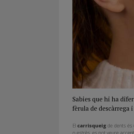
Sabies que hi ha dife
fèrula de descàrrega i
El
carrisqueig
de dents és 
o
estrès,
es pot veure accent