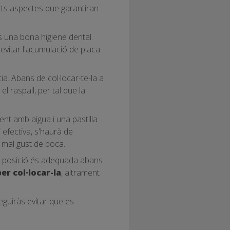
erts aspectes que garantiran
 una bona higiene dental.
r evitar l'acumulació de placa
a. Abans de col·locar-te-la a
l raspall, per tal que la
ent amb aigua i una pastilla
i efectiva, s'haurà de
r mal gust de boca.
eva posició és adequada abans
er col·locar-la
, altrament
eguiràs evitar que es