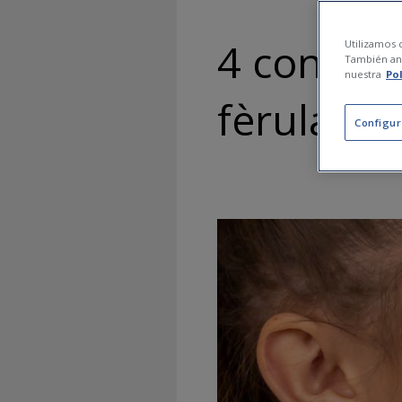
4 consell
Utilizamos c
También ana
nuestra
Po
fèrula de
Configur