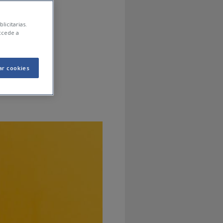
ent la
licitarias.
ccede a
ar cookies