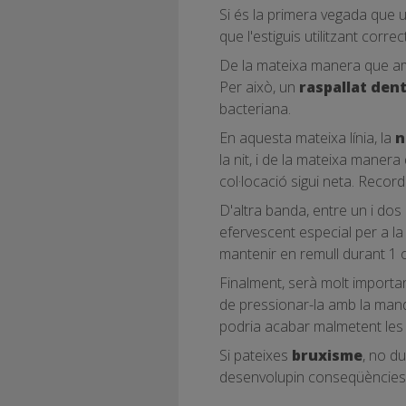
Si és la primera vegada que 
que l'estiguis utilitzant corre
De la mateixa manera que amb
Per això, un
raspallat den
bacteriana.
En aquesta mateixa línia, la
n
la nit, i de la mateixa manera
col·locació sigui neta. Record
D'altra banda, entre un i dos 
efervescent especial per a l
mantenir en remull durant 1 o
Finalment, serà molt importan
de pressionar-la amb la mand
podria acabar malmetent les 
Si pateixes
bruxisme
, no d
desenvolupin conseqüències a