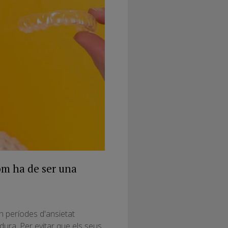
om ha de ser una
n períodes d'ansietat
ura. Per evitar que els seus