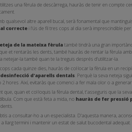
utilitzes una fèrula de descàrrega, hauràs de tenir en compte c
ctament.
 qualsevol altre aparell bucal, serà fonamental que mantinguis
tal correcte
i l'ús de fil tres cops al dia serà imprescindible pe
eteja de la mateixa fèrula
també tindrà una gran importànci
 que et rentaràs les dents, també hauràs de rentar la fèrula amb e
a netejar-la també quan te la treguis després d'utilitzar-la.
cops cada quinze dies, hauràs de col·locar la fèrula en un recipi
a
desinfecció d'aparells dentals
. Perquè la seva neteja sigu
 2 hores. Així, evitaràs que comenci a fer mala olor o a genera
t que, quan et col·loquis la fèrula dental, t'asseguris que la s
íbula. Com que està feta a mida, no
hauràs de fer pressió p
dents.
ubtis a consultar-ho a un especialista. D'aquesta manera, acons
 llarg termini i mantenir un estat de salut bucodental adequat.