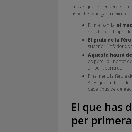
En cas que es requereixi un 
aspectes que garanteixin que 
D'una banda,
el mat
resultar contraprodue
El gruix de la fèru
superior i inferior xo
Aquesta haurà de
es perdi la llibertat
un punt concret.
Finalment, la fèrula
Atès que la dentadur
cada tipus de dentadu
El que has d
per primer