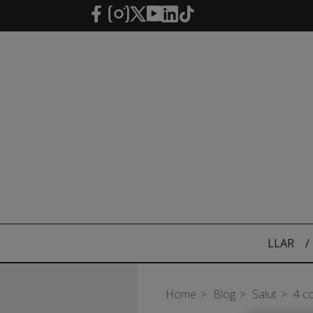
Salta al contingut principal
LLAR
/
Home
Blog
Salut
4 c