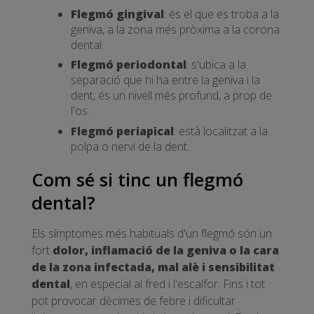
Flegmó gingival
: és el que es troba a la
geniva, a la zona més pròxima a la corona
dental.
Flegmó periodontal
: s'ubica a la
separació que hi ha entre la geniva i la
dent, és un nivell més profund, a prop de
l'os.
Flegmó periapical
: està localitzat a la
polpa o nervi de la dent.
Com sé si tinc un flegmó
dental?
Els símptomes més habituals d'un flegmó són un
fort
dolor, inflamació de la geniva o la cara
de la zona infectada, mal alè i sensibilitat
dental
, en especial al fred i l'escalfor. Fins i tot
pot provocar dècimes de febre i dificultar