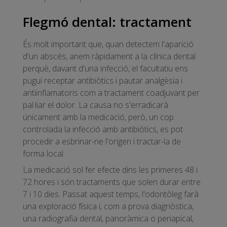
Flegmó dental: tractament
És molt important que, quan detectem l'aparició
d'un abscés, anem ràpidament a la clínica dental
perquè, davant d'una infecció, el facultatiu ens
pugui receptar antibiòtics i pautar analgèsia i
antiinflamatoris com a tractament coadjuvant per
pal·liar el dolor. La causa no s'erradicarà
únicament amb la medicació, però, un cop
controlada la infecció amb antibiòtics, es pot
procedir a esbrinar-ne l'origen i tractar-la de
forma local.
La medicació sol fer efecte dins les primeres 48 i
72 hores i són tractaments que solen durar entre
7 i 10 dies. Passat aquest temps, l'odontòleg farà
una exploració física i, com a prova diagnòstica,
una radiografia dental, panoràmica o periapical,