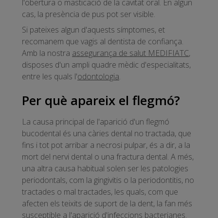
l'obertura o masticació de la cavitat oral. En algun
cas, la presència de pus pot ser visible.
Si pateixes algun d'aquests símptomes, et
recomanem que vagis al dentista de confiança.
Amb la nostra
assegurança de salut MEDIFIATC
,
disposes d'un ampli quadre mèdic d'especialitats,
entre les quals l'
odontologia
.
Per què apareix el flegmó?
La causa principal de l'aparició d'un flegmó
bucodental és una càries dental no tractada, que
fins i tot pot arribar a necrosi pulpar, és a dir, a la
mort del nervi dental o una fractura dental. A més,
una altra causa habitual solen ser les patologies
periodontals, com la gingivitis o la periodontitis, no
tractades o mal tractades, les quals, com que
afecten els teixits de suport de la dent, la fan més
susceptible a l'aparició d'infeccions bacterianes.