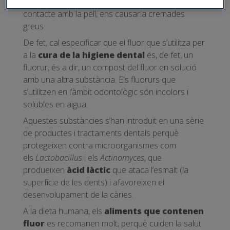
més, resulta perillós per la seva alta reactivitat i, en
contacte amb la pell, ens causaria cremades
greus.
De fet, cal especificar que el fluor que s’utilitza per
a la
cura de la higiene dental
és, de fet, un
fluorur, és a dir, un compost del fluor en solució
amb una altra substància. Els fluorurs que
s’utilitzen en l’àmbit odontològic són incolors i
solubles en aigua.
Aquestes substàncies s’han introduït en una sèrie
de productes i tractaments dentals perquè
protegeixen contra microorganismes com
els
Lactobacillus
i els
Actinomyces
, que
produeixen
àcid làctic
que ataca l’esmalt (la
superfície de les dents) i afavoreixen el
desenvolupament de la càries.
A la dieta humana, els
aliments que contenen
fluor
es recomanen molt, perquè cuiden la salut