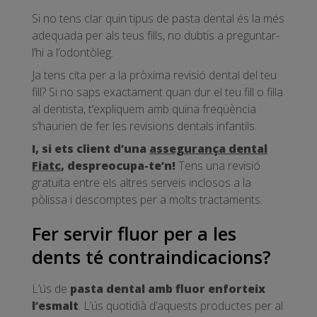
Si no tens clar quin tipus de pasta dental és la més
adequada per als teus fills, no dubtis a preguntar-
l’hi a l’odontòleg.
Ja tens cita per a la pròxima revisió dental del teu
fill? Si no saps exactament quan dur el teu fill o filla
al dentista, t’expliquem amb quina freqüència
s’haurien de fer les revisions dentals infantils.
I, si ets client d’una
assegurança dental
Fiatc
, despreocupa-te’n!
Tens una revisió
gratuïta entre els altres serveis inclosos a la
pòlissa i descomptes per a molts tractaments.
Fer servir fluor per a les
dents té contraindicacions?
L’ús de
pasta dental amb fluor enforteix
l’esmalt
. L’ús quotidià d’aquests productes per al