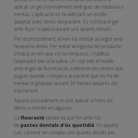
aplicar un gel (normalment amb gust de maduixa o
menta). L’aplicació es fa utilitzant un motlle
adaptat a les dents del pacient. Es col·loca el gel
amb fluor i s’aplica durant uns quants minuts.
Per al procediment, el nen ha d’estar assegut amb
l’esquena dreta. Per evitar la ingesta del producte,
s’indica al nen que no se l’empassi, i s’utilitza
l’aspirador per a la saliva. Un cop tret el motlle
amb el gel de fluorització, s’eliminen les restes que
puguin quedar i s’explica al pacient que no ha de
menjar ni glopejar durant 30 minuts després del
tractament.
Aquest procediment es pot aplicar a totes les
dents o només en algunes.
La
fluoració
també es pot fer amb l’ús
de
pastes dentals d’ús quotidià
. En aquest
cas, cal tenir en compte uns quants detalls per