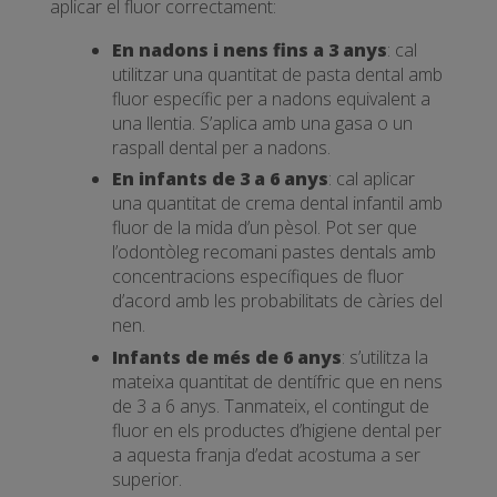
aplicar el fluor correctament:
En nadons i nens fins a 3 anys
: cal
utilitzar una quantitat de pasta dental amb
fluor específic per a nadons equivalent a
una llentia. S’aplica amb una gasa o un
raspall dental per a nadons.
En infants de 3 a 6 anys
: cal aplicar
una quantitat de crema dental infantil amb
fluor de la mida d’un pèsol. Pot ser que
l’odontòleg recomani pastes dentals amb
concentracions específiques de fluor
d’acord amb les probabilitats de càries del
nen.
Infants de més de 6 anys
: s’utilitza la
mateixa quantitat de dentífric que en nens
de 3 a 6 anys. Tanmateix, el contingut de
fluor en els productes d’higiene dental per
a aquesta franja d’edat acostuma a ser
superior.