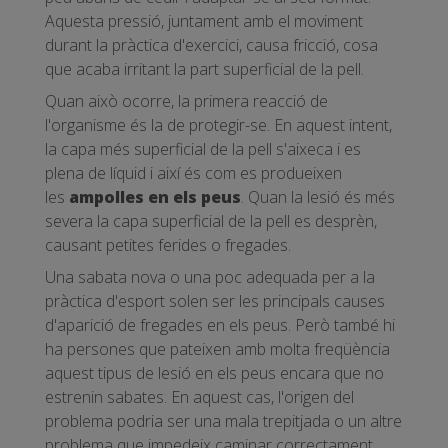
Aquesta pressió, juntament amb el moviment
durant la pràctica d'exercici, causa fricció, cosa
que acaba irritant la part superficial de la pell.
Quan això ocorre, la primera reacció de
l'organisme és la de protegir-se. En aquest intent,
la capa més superficial de la pell s'aixeca i es
plena de líquid i així és com es produeixen
les
ampolles en els peus
. Quan la lesió és més
severa la capa superficial de la pell es desprèn,
causant petites ferides o fregades.
Una sabata nova o una poc adequada per a la
pràctica d'esport solen ser les principals causes
d'aparició de fregades en els peus. Però també hi
ha persones que pateixen amb molta freqüència
aquest tipus de lesió en els peus encara que no
estrenin sabates. En aquest cas, l'origen del
problema podria ser una mala trepitjada o un altre
problema que impedeix caminar correctament.