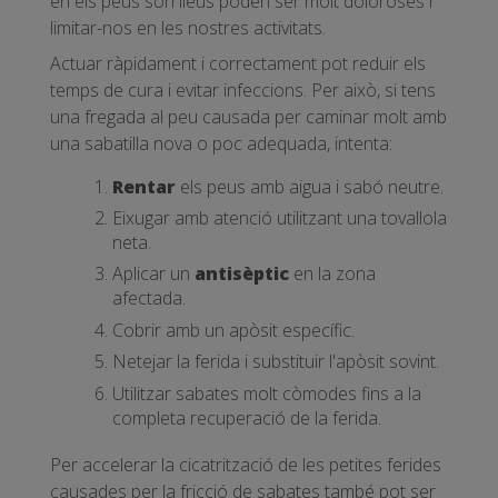
en els peus són lleus poden ser molt doloroses i
limitar-nos en les nostres activitats.
Actuar ràpidament i correctament pot reduir els
temps de cura i evitar infeccions. Per això, si tens
una fregada al peu causada per caminar molt amb
una sabatilla nova o poc adequada, intenta:
Rentar
els peus amb aigua i sabó neutre.
Eixugar amb atenció utilitzant una tovallola
neta.
Aplicar un
antisèptic
en la zona
afectada.
Cobrir amb un apòsit específic.
Netejar la ferida i substituir l'apòsit sovint.
Utilitzar sabates molt còmodes fins a la
completa recuperació de la ferida.
Per accelerar la cicatrització de les petites ferides
causades per la fricció de sabates també pot ser