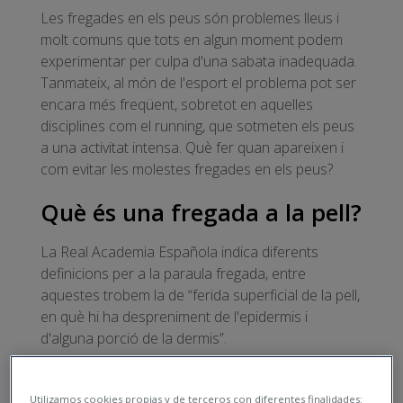
Les fregades en els peus són problemes lleus i
molt comuns que tots en algun moment podem
experimentar per culpa d'una sabata inadequada.
Tanmateix, al món de l'esport el problema pot ser
encara més freqüent, sobretot en aquelles
disciplines com el running, que sotmeten els peus
a una activitat intensa. Què fer quan apareixen i
com evitar les molestes fregades en els peus?
Què és una fregada a la pell?
La Real Academia Española indica diferents
definicions per a la paraula fregada, entre
aquestes trobem la de “ferida superficial de la pell,
en què hi ha despreniment de l'epidermis i
d'alguna porció de la dermis”.
De fet, és d'ús molt comú per indicar aquest tipus
de lesions en els peus o en unes altres àrees de
Utilizamos cookies propias y de terceros con diferentes finalidades: