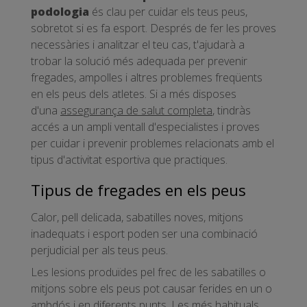
podologia
és clau per cuidar els teus peus,
sobretot si es fa esport. Després de fer les proves
necessàries i analitzar el teu cas, t'ajudarà a
trobar la solució més adequada per prevenir
fregades, ampolles i altres problemes freqüents
en els peus dels atletes. Si a més disposes
d'una
assegurança de salut completa
, tindràs
accés a un ampli ventall d'especialistes i proves
per cuidar i prevenir problemes relacionats amb el
tipus d'activitat esportiva que practiques.
Tipus de fregades en els peus
Calor, pell delicada, sabatilles noves, mitjons
inadequats i esport poden ser una combinació
perjudicial per als teus peus.
Les lesions produïdes pel frec de les sabatilles o
mitjons sobre els peus pot causar ferides en un o
ambdós i en diferents punts. Les més habituals