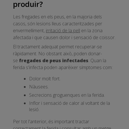
produir?
Les fregades en els peus, en la majoria dels
casos, són lesions lleus caracteritzades per
envermelliment,
irritació de la pell
en la zona
afectada i que causen dolor i sensació de coïssor.
El tractament adequat permet recuperar-se
ràpidament. No obstant això, poden donar-
se
fregades de peus infectades
. Quan la
ferida s'infecta poden aparèixer símptomes com:
Dolor molt fort.
Nàusees.
Secrecions groguenques en la ferida.
Inflor i sensació de calor al voltant de la
lesió.
Per tot l'anterior, és important tractar
correctament la ferida i consultar amb un metge