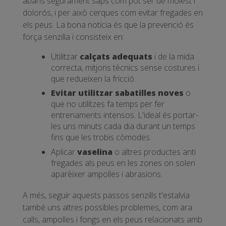
abans segurament saps com pot ser de molest i
dolorós, i per això cerques com evitar fregades en
els peus. La bona notícia és que la prevenció és
força senzilla i consisteix en:
Utilitzar
calçats adequats
i de la mida
correcta, mitjons tècnics sense costures i
que redueixen la fricció.
Evitar utilitzar sabatilles noves
o
que no utilitzes fa temps per fer
entrenaments intensos. L'ideal és portar-
les uns minuts cada dia durant un temps
fins que les trobis còmodes.
Aplicar
vaselina
o altres productes anti
fregades als peus en les zones on solen
aparèixer ampolles i abrasions.
A més, seguir aquests passos senzills t'estalvia
també uns altres possibles problemes, com ara
calls, ampolles i fongs en els peus relacionats amb