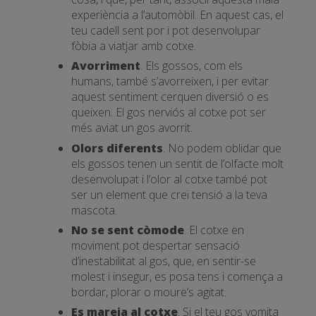
experiència a l’automòbil. En aquest cas, el
teu cadell sent por i pot desenvolupar
fòbia a viatjar amb cotxe.
Avorriment
. Els gossos, com els
humans, també s’avorreixen, i per evitar
aquest sentiment cerquen diversió o es
queixen. El gos nerviós al cotxe pot ser
més aviat un gos avorrit.
Olors diferents
. No podem oblidar que
els gossos tenen un sentit de l’olfacte molt
desenvolupat i l’olor al cotxe també pot
ser un element que creï tensió a la teva
mascota.
No se sent còmode
. El cotxe en
moviment pot despertar sensació
d’inestabilitat al gos, que, en sentir-se
molest i insegur, es posa tens i comença a
bordar, plorar o moure’s agitat.
Es mareja al cotxe
. Si el teu gos vomita