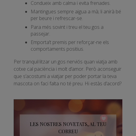
Condueix amb calma i evita frenades.
Mantingues sempre aigua a mà; li anirà bé
per beure i refrescar-se.
Para més sovint i treu el teu gos a
passejar.
Emporta’t premis per reforçar-ne els
comportaments positius.
Per tranquil·litzar un gos nerviós quan viatja amb
cotxe cal paciència i molt d’amor. Però aconseguir
que s’acostumi a viatjar per poder portar la teva
mascota on faci falta no té preu. Hi estàs d’acord?
LES NOSTRES NOVETATS, AL TEU
CORREU