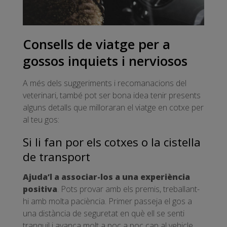
Consells de viatge per a
gossos inquiets i nerviosos
A més dels suggeriments i recomanacions del
veterinari, també pot ser bona idea tenir presents
alguns detalls que milloraran el viatge en cotxe per
al teu gos:
Si li fan por els cotxes o la cistella
de transport
Ajuda’l a associar-los a una experiència
positiva
. Pots provar amb els premis, treballant-
hi amb molta paciència. Primer passeja el gos a
una distància de seguretat en què ell se senti
tranquil i avança molt a poc a poc cap al vehicle,