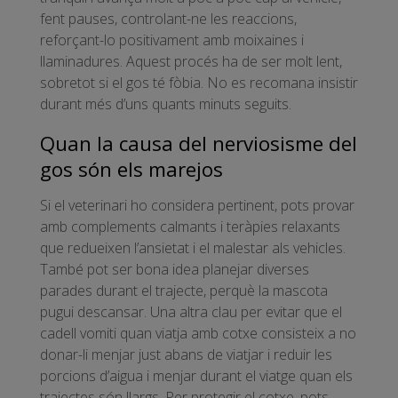
fent pauses, controlant-ne les reaccions,
reforçant-lo positivament amb moixaines i
llaminadures. Aquest procés ha de ser molt lent,
sobretot si el gos té fòbia. No es recomana insistir
durant més d’uns quants minuts seguits.
Quan la causa del nerviosisme del
gos són els marejos
Si el veterinari ho considera pertinent, pots provar
amb complements calmants i teràpies relaxants
que redueixen l’ansietat i el malestar als vehicles.
També pot ser bona idea planejar diverses
parades durant el trajecte, perquè la mascota
pugui descansar. Una altra clau per evitar que el
cadell vomiti quan viatja amb cotxe consisteix a no
donar-li menjar just abans de viatjar i reduir les
porcions d’aigua i menjar durant el viatge quan els
trajectes són llargs. Per protegir el cotxe, pots