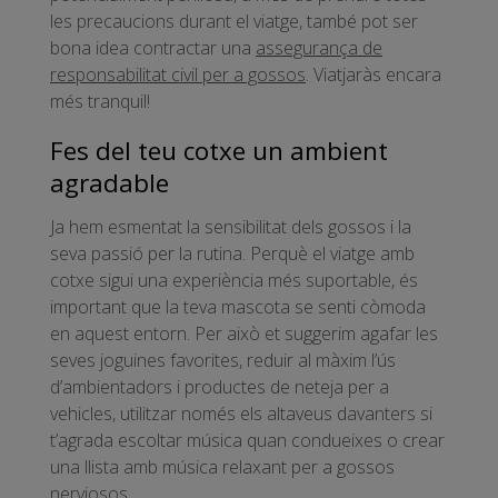
les precaucions durant el viatge, també pot ser
bona idea contractar una
assegurança de
responsabilitat civil per a gossos
. Viatjaràs encara
més tranquil!
Fes del teu cotxe un ambient
agradable
Ja hem esmentat la sensibilitat dels gossos i la
seva passió per la rutina. Perquè el viatge amb
cotxe sigui una experiència més suportable, és
important que la teva mascota se senti còmoda
en aquest entorn. Per això et suggerim agafar les
seves joguines favorites, reduir al màxim l’ús
d’ambientadors i productes de neteja per a
vehicles, utilitzar només els altaveus davanters si
t’agrada escoltar música quan condueixes o crear
una llista amb música relaxant per a gossos
nerviosos.