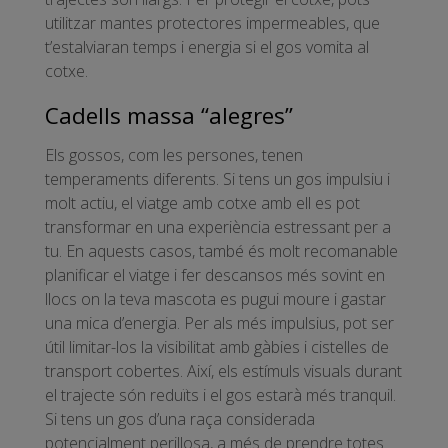
utilitzar mantes protectores impermeables, que
t’estalviaran temps i energia si el gos vomita al
cotxe.
Cadells massa “alegres”
Els gossos, com les persones, tenen
temperaments diferents. Si tens un gos impulsiu i
molt actiu, el viatge amb cotxe amb ell es pot
transformar en una experiència estressant per a
tu. En aquests casos, també és molt recomanable
planificar el viatge i fer descansos més sovint en
llocs on la teva mascota es pugui moure i gastar
una mica d’energia. Per als més impulsius, pot ser
útil limitar-los la visibilitat amb gàbies i cistelles de
transport cobertes. Així, els estímuls visuals durant
el trajecte són reduïts i el gos estarà més tranquil.
Si tens un gos d’una raça considerada
potencialment perillosa, a més de prendre totes