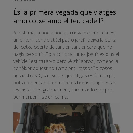
És la primera vegada que viatges
amb cotxe amb el teu cadell?
Acostuma’l a poc a poc a la nova experiència. En
un entorn controlat (el pati o jardí), deixa la porta
del cotxe oberta de tant en tant encara que no
hagis de sortir. Pots col·locar unes joguines dins el
vehicle i estimular-lo perquè s’hi apropi, comenci a
conèixer aquest nou ambient i l’associï a coses
agradables. Quan sentis que el gos està tranquil,
pots començar a fer trajectes breus i augmentar
les distàncies gradualment, i premiar-lo sempre
per mantenir-se en calma.