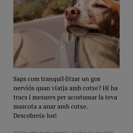
Saps com tranquil·litzar un gos
nerviós quan viatja amb cotxe? Hi ha
trucs i mesures per acostumar la teva
mascota a anar amb cotxe.
Descobreix-los!
Viatjar amb un gos nerviós al cotxe és una mala