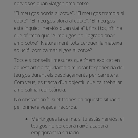
nerviosos quan viatgen amb cotxe.
“El meu gos borda al cotxe”, “El meu gos tremola al
cotxe”, “El meu gos plora al cotxe”, “El meu gos
està inquiet i nerviós quan viatja” i, fins i tot, n’hi ha
que afirmen que “Al meu gos no li agrada anar
amb cotxe”. Naturalment, tots cerquen la mateixa
solució: com calmar el gos al cotxe?
Tots els consells i mesures que t’hem explicat en
aquest article t’ajudaran a millorar l’experiència del
teu gos durant els desplaçaments per carretera.
Com veus, es tracta d’un objectiu que cal treballar
amb calma i constància.
No obstant això, si et trobes en aquesta situació
per primera vegada, recorda:
Mantingues la calma: si tu estàs nerviós, el
teu gos ho percebrà i això acabarà
empitjorant la situació.