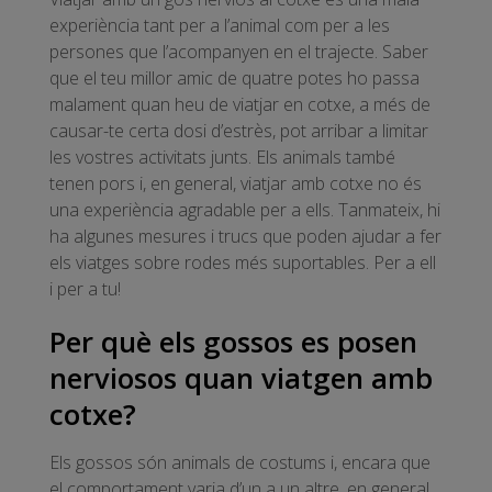
experiència tant per a l’animal com per a les
persones que l’acompanyen en el trajecte. Saber
que el teu millor amic de quatre potes ho passa
malament quan heu de viatjar en cotxe, a més de
causar-te certa dosi d’estrès, pot arribar a limitar
les vostres activitats junts. Els animals també
tenen pors i, en general, viatjar amb cotxe no és
una experiència agradable per a ells. Tanmateix, hi
ha algunes mesures i trucs que poden ajudar a fer
els viatges sobre rodes més suportables. Per a ell
i per a tu!
Per què els gossos es posen
nerviosos quan viatgen amb
cotxe?
Els gossos són animals de costums i, encara que
el comportament varia d’un a un altre, en general,