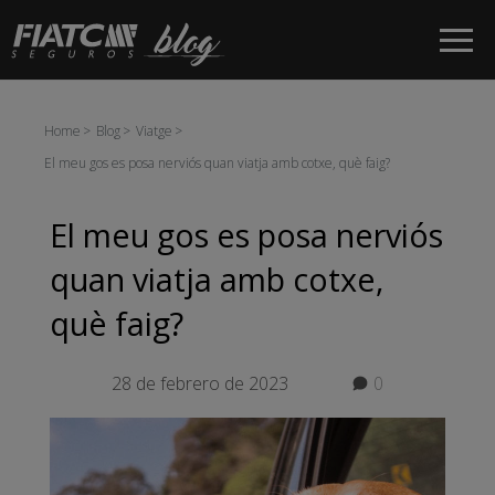
Salta al contingut principal
Home
Blog
Viatge
El meu gos es posa nerviós quan viatja amb cotxe, què faig?
El meu gos es posa nerviós
quan viatja amb cotxe,
què faig?
28 de febrero de 2023
0