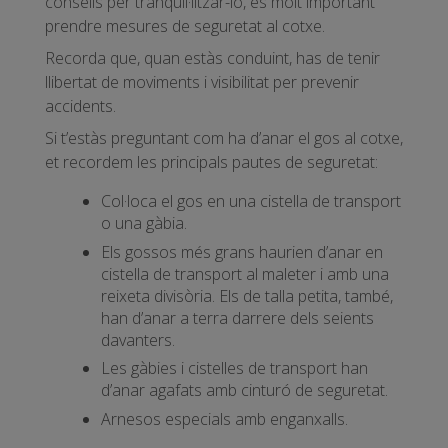
consells per tranquil·litzar-lo, és molt important
prendre mesures de seguretat al cotxe.
Recorda que, quan estàs conduint, has de tenir
llibertat de moviments i visibilitat per prevenir
accidents.
Si t’estàs preguntant com ha d’anar el gos al cotxe,
et recordem les principals pautes de seguretat:
Col·loca el gos en una cistella de transport
o una gàbia.
Els gossos més grans haurien d’anar en
cistella de transport al maleter i amb una
reixeta divisòria. Els de talla petita, també,
han d’anar a terra darrere dels seients
davanters.
Les gàbies i cistelles de transport han
d’anar agafats amb cinturó de seguretat.
Arnesos especials amb enganxalls.