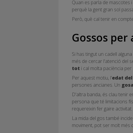
Quan es parla de mascotes i 
perquè la gent gran sol pass
Però, què cal tenir en compte
Gossos per a
Si has tingut un cadell algun
més de cercar l'atenció del s
tot
i cal molta paciència per
Per aquest motiu, l'
edat del
persones ancianes. Un
gos
D'altra banda, és clau tenir e
persona que té limitacions fí
requereixin fer gaire activitat.
La mida del gos també incide
moviment, pot ser molt més c