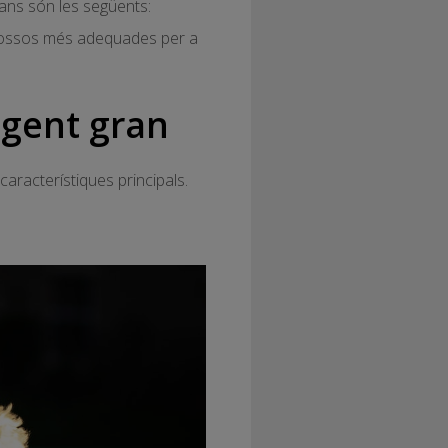
ians són les següents:
e gossos més adequades per a
a gent gran
aracterístiques principals.