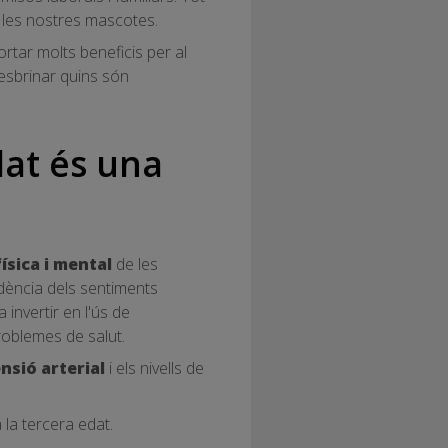
 les nostres mascotes.
rtar molts beneficis per al
 esbrinar quins són
dat és una
ísica i mental
de les
idència dels sentiments
invertir en l'ús de
roblemes de salut.
ensió arterial
i els nivells de
.
 la tercera edat.