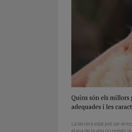
Quins són els millors
adequades i les caract
La tercera edat pot ser el m
etapa de la vida no només te