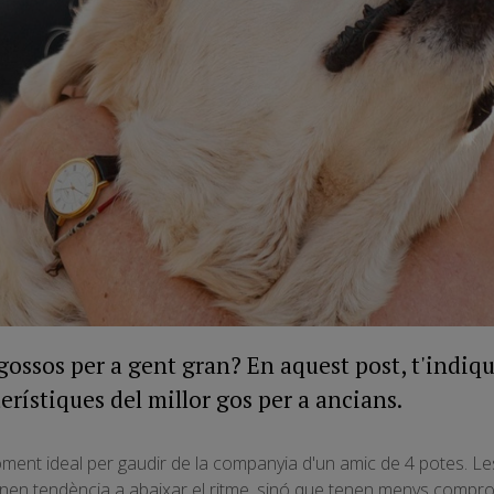
 gossos per a gent gran? En aquest post, t'indiq
erístiques del millor gos per a ancians.
oment ideal per gaudir de la companyia d'un amic de 4 potes. 
nen tendència a abaixar el ritme, sinó que tenen menys compromi