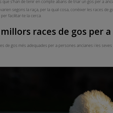
es que s'han de tenir en compte abans de triar un gos per a anc
 varien segons la raça, per la qual cosa, conèixer les races d
er facilitar-te la cerca.
s millors races de gos per 
aces de gos més adequades per a persones ancianes i les seves c