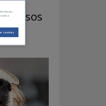
de gossos
licitarias.
ccede a
ar cookies