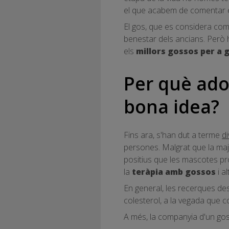
el que acabem de comentar eq
El gos, que es considera com 
benestar dels ancians. Però 
els
millors gossos per a 
Per què ado
bona idea?
Fins ara, s'han dut a terme
d
persones. Malgrat que la majo
positius que les mascotes pro
la
teràpia amb gossos
i a
En general, les recerques d
colesterol, a la vegada que co
A més, la companyia d'un gos 