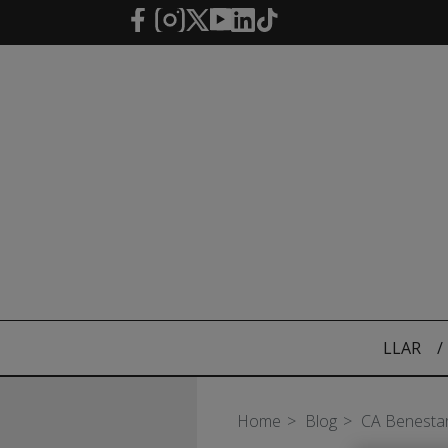
Salta al contingut principal
LLAR
/
Home
Blog
CA Benesta