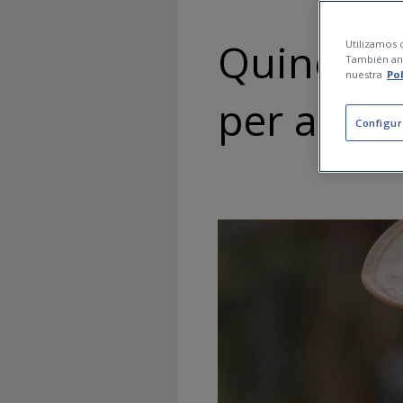
Quines só
Utilizamos c
También ana
nuestra
Po
per a gen
Configur