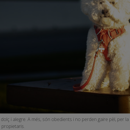
lç i alegre. A més, són obedients i no perden gaire pèl, per la
 propietaris.