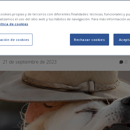
n les millors races 
ookies propias y de terceros con diferentes finalidades: técnicas, funcionales y pub
lizamos el uso del sitio web y tus hábitos de navegación. Para más información a
lítica de cookies
t gran?
ación de cookies
Rechazar cookies
Acept
21 de septiembre de 2023
0