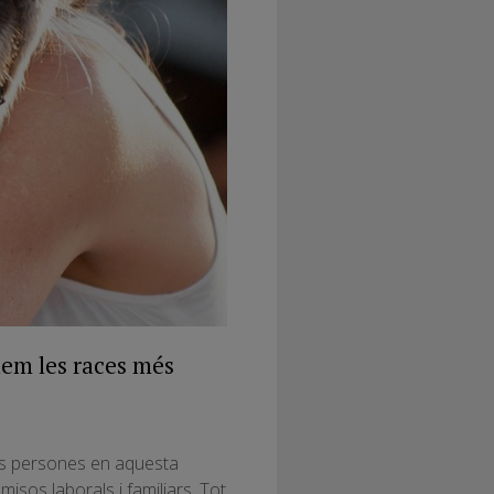
uem les races més
Les persones en aquesta
sos laborals i familiars. Tot