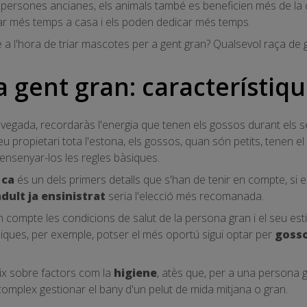
persones ancianes, els animals també es beneficien més de la c
ar més temps a casa i els poden dedicar més temps.
 a l'hora de triar mascotes per a gent gran? Qualsevol raça de 
 gent gran: característiqu
a vegada, recordaràs l'energia que tenen els gossos durant els 
eu propietari tota l'estona, els gossos, quan són petits, tenen 
 ensenyar-los les regles bàsiques.
 ca
és un dels primers detalls que s'han de tenir en compte, si 
adult ja ensinistrat
seria l'elecció més recomanada.
n compte les condicions de salut de la persona gran i el seu estil
siques, per exemple, potser el més oportú sigui optar per
gosso
ix sobre factors com la
higiene
, atès que, per a una persona g
omplex gestionar el bany d'un pelut de mida mitjana o gran.