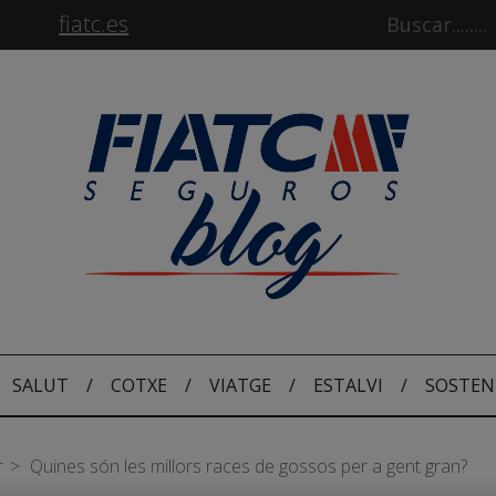
fiatc.es
SALUT
/
COTXE
/
VIATGE
/
ESTALVI
/
SOSTEN
r
Quines són les millors races de gossos per a gent gran?