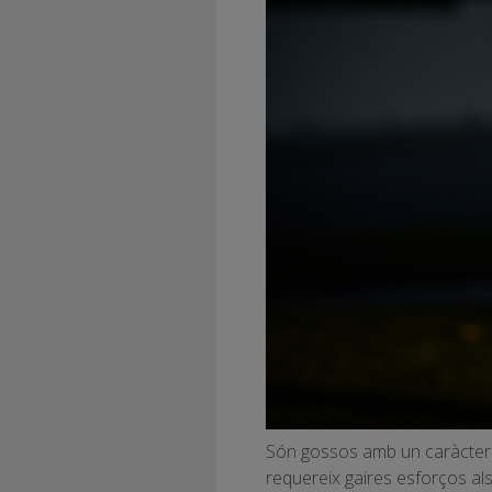
Són gossos amb un caràcter do
requereix gaires esforços als