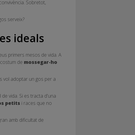
onvivència. Sobretot,
gos serveix?
es ideals
seus primers mesos de vida. A
el costum de
mossegar-ho
es vol adoptar un gos per a
 de vida. Si es tracta d'una
s petits
i races que no
ran amb dificultat de