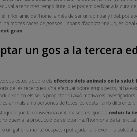
uival a tenir més temps lliure, que podem dedicar a la cura de
el millor amic de l'home, a més de ser un company fidel, pot apo
hi ha moltes races de gossos i, abans d'adoptar-ne un, és ideal
gent gran
.
ptar un gos a la tercera e
iversos estudis
sobre els
efectes dels animals en la salut f
ria de les recerques s'ha efectuat sobre grups petits, hi ha ev
dueixen en els seus propietaris i això motiva els investigadors a 
ltres animals amb persones de totes les edats i amb diferents p
estaquen que la convivència amb mascotes ajuda a
reduir la t
ntribueix a la producció de serotonina, l'hormona de la felicitat
o un gat ens manté ocupats i pot ajudar a prevenir la soledat a