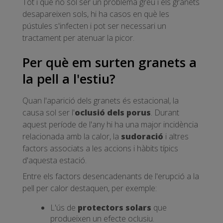
Tot i que no sol ser un problema greu i els granets
desapareixen sols, hi ha casos en què les
pústules s'infecten i pot ser necessari un
tractament per atenuar la picor.
Per què em surten granets a
la pell a l'estiu?
Quan l'aparició dels granets és estacional, la
causa sol ser l'
oclusió dels porus
. Durant
aquest període de l'any hi ha una major incidència
relacionada amb la calor, la
sudoració
i altres
factors associats a les accions i hàbits típics
d'aquesta estació.
Entre els factors desencadenants de l'erupció a la
pell per calor destaquen, per exemple:
L'ús de
protectors solars
que
produeixen un efecte oclusiu.