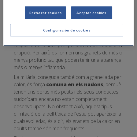
provoca coentor i inflamació amb bonys més
profunds.
Rechazar cookies
Aceptar cookies
En la majoria de casos es tracta de miliària, un
problema causat per l'
obstrucció dels
Configuración de cookies
porus
quan fa calor. Aquesta condició impedeix
l'expulsió de la suor pels porus, fet que causa una
erupció. Per això es formen uns granets de més o
menys profunditat, que poden tenir una aparença
més o menys inflamada.
La miliària, coneguda també com a granellada per
calor, és força
comuna en els nadons
, perquè
tenen uns porus més petits i els seus conductes
sudorípars encara no estan completament
desenvolupats. No obstant això, aquest tipus
d'
irritació de la pell típica de l'estiu
pot aparèixer a
qualsevol edat, és a dir, els granets de la calor en
adults també són molt freqüents.