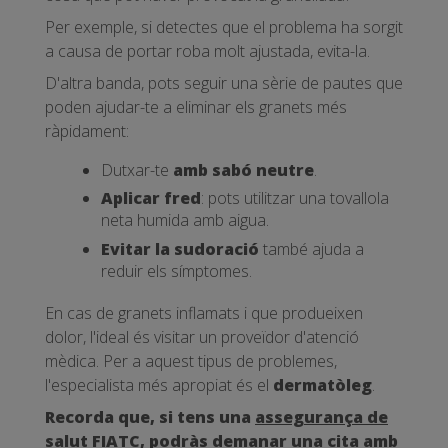
Per exemple, si detectes que el problema ha sorgit
a causa de portar roba molt ajustada, evita-la.
D'altra banda, pots seguir una sèrie de pautes que
poden ajudar-te a eliminar els granets més
ràpidament:
Dutxar-te
amb sabó neutre
.
Aplicar fred
: pots utilitzar una tovallola
neta humida amb aigua.
Evitar la sudoració
també ajuda a
reduir els símptomes.
En cas de granets inflamats i que produeixen
dolor, l'ideal és visitar un proveïdor d'atenció
mèdica. Per a aquest tipus de problemes,
l'especialista més apropiat és el
dermatòleg
.
Recorda que, si tens una
assegurança de
salut FIATC
, podràs demanar una cita amb