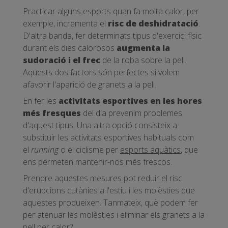
Practicar alguns esports quan fa molta calor, per
exemple, incrementa el
risc de deshidratació
.
D'altra banda, fer determinats tipus d'exercici físic
durant els dies calorosos
augmenta la
sudoració i el frec
de la roba sobre la pell.
Aquests dos factors són perfectes si volem
afavorir l'aparició de granets a la pell.
En fer les
activitats esportives en les hores
més fresques
del dia prevenim problemes
d'aquest tipus. Una altra opció consisteix a
substituir les activitats esportives habituals com
el
running
o el ciclisme per
esports aquàtics
, que
ens permeten mantenir-nos més frescos.
Prendre aquestes mesures pot reduir el risc
d'erupcions cutànies a l'estiu i les molèsties que
aquestes produeixen. Tanmateix, què podem fer
per atenuar les molèsties i eliminar els granets a la
pell per calor?