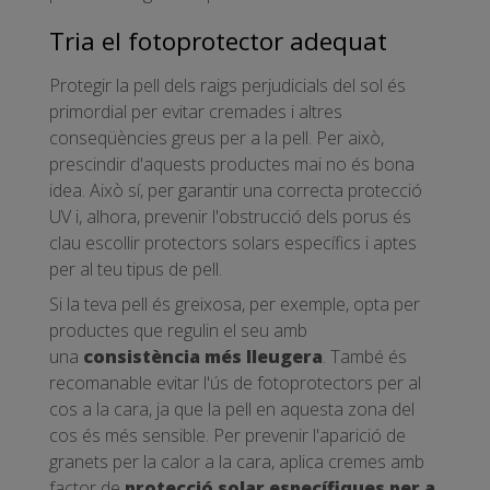
Tria el fotoprotector adequat
Protegir la pell dels raigs perjudicials del sol és
primordial per evitar cremades i altres
conseqüències greus per a la pell. Per això,
prescindir d'aquests productes mai no és bona
idea. Això sí, per garantir una correcta protecció
UV i, alhora, prevenir l'obstrucció dels porus és
clau escollir protectors solars específics i aptes
per al teu tipus de pell.
Si la teva pell és greixosa, per exemple, opta per
productes que regulin el seu amb
una
consistència més lleugera
. També és
recomanable evitar l'ús de fotoprotectors per al
cos a la cara, ja que la pell en aquesta zona del
cos és més sensible. Per prevenir l'aparició de
granets per la calor a la cara, aplica cremes amb
factor de
protecció solar específiques per a