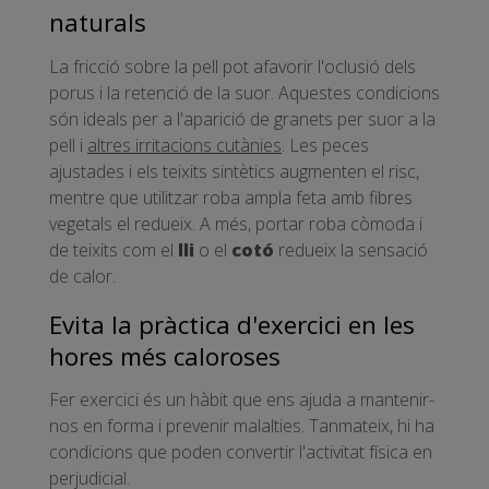
naturals
La fricció sobre la pell pot afavorir l'oclusió dels
porus i la retenció de la suor. Aquestes condicions
són ideals per a l'aparició de granets per suor a la
pell i
altres irritacions cutànies
. Les peces
ajustades i els teixits sintètics augmenten el risc,
mentre que utilitzar roba ampla feta amb fibres
vegetals el redueix. A més, portar roba còmoda i
de teixits com el
lli
o el
cotó
redueix la sensació
de calor.
Evita la pràctica d'exercici en les
hores més caloroses
Fer exercici és un hàbit que ens ajuda a mantenir-
nos en forma i prevenir malalties. Tanmateix, hi ha
condicions que poden convertir l'activitat física en
perjudicial.