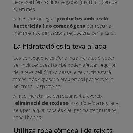
necessari fer-ho dues vegades (matí i nit), perquè
suem més.
A més, pots integrar
productes amb acció
bactericida i no comedògena
per reduir al
màxim el risc d'irritacions i erupcions per la calor.
La hidratació és la teva aliada
Les conseqüències d'una mala hidratació poden
ser molt serioses i també poden afectar l'equilibri
de la teva pell. Si això passa, el teu cutis estarà
també més exposat a problemes i pot perdre la
brillantor i l'aspecte sa.
A més, hidratar-se correctament afavoreix
l'
eliminació de toxines
i contribueix a regular el
seu, per la qual cosa és clau per mantenir una pell
sana i bonica.
Utilitza roba còmoda i de teixits