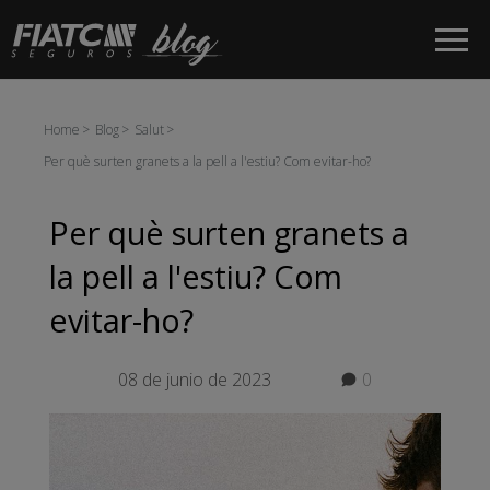
Salta al contingut principal
Home
Blog
Salut
Per què surten granets a la pell a l'estiu? Com evitar-ho?
Per què surten granets a
la pell a l'estiu? Com
evitar-ho?
08 de junio de 2023
0