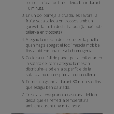
l'oli i escalfa a foc baix i deixa bullir durant
10 minuts.
En un bol barreja la civada, les llavors, la
fruita seca tallada en trossos amb un
ganivet i la fruita deshidratada (també pots
tallar-la en trossets).
Afegeix la mescla de cereals en la paella
quan hagis apagat el foc i mescla molt bé
fins a obtenir una mescla homogènia.
Col·loca un full de paper per a enfornar en
la safata del forn i afegeix la mescla
distribuint-la bé en la superfície de la
safata amb una espàtula o una cullera.
Forneja la granola durant 30 minuts o fins
que estigui ben daurada.
Treu-la la teva granola casolana del forn i
deixa que es refredi a temperatura
ambient durant una mitja hora.