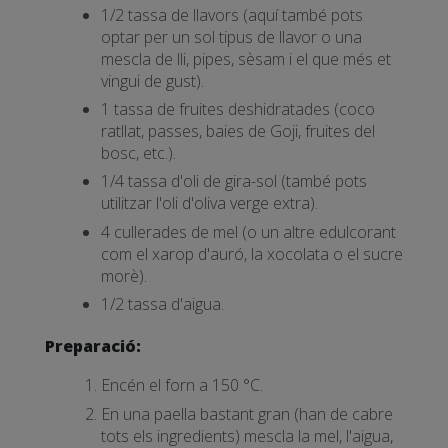
1/2 tassa de llavors (aquí també pots
optar per un sol tipus de llavor o una
mescla de lli, pipes, sèsam i el que més et
vingui de gust).
1 tassa de fruites deshidratades (coco
ratllat, passes, baies de Goji, fruites del
bosc, etc.).
1/4 tassa d'oli de gira-sol (també pots
utilitzar l'oli d'oliva verge extra).
4 cullerades de mel (o un altre edulcorant
com el xarop d'auró, la xocolata o el sucre
morè).
1/2 tassa d'aigua.
Preparació:
Encén el forn a 150 °C.
En una paella bastant gran (han de cabre
tots els ingredients) mescla la mel, l'aigua,