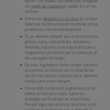
llavors i les fruites són ideals per a regular
els
nivells de colesterol
i cuidar el cor i les
artèries.
Esmorzar
aliments rics en fibra
és un bon
hàbit que facilita el trànsit intestinal i prevé
problemes com el restrenyiment.
És un aliment complet que et proporciona
greixos sans, carbohidrats, vitamines i
minerals, nutrients molt importants per a
l'organisme i perfectes per a començar el
dia carregats d'energia.
Els seus ingredients tenen poder saciante,
si la preses en l’esmorzar et sentiràs bé
durant més temps i evitaràs picar aliments
menys sans entre menjars.
Presa amb moderació, la granola pot ser
també un bon piscolabis, saborós i
energètic perfecte per als esportistes.
Perquè sigui més pràctica de portar, pots
col·locar-la en bosses per a aliments o