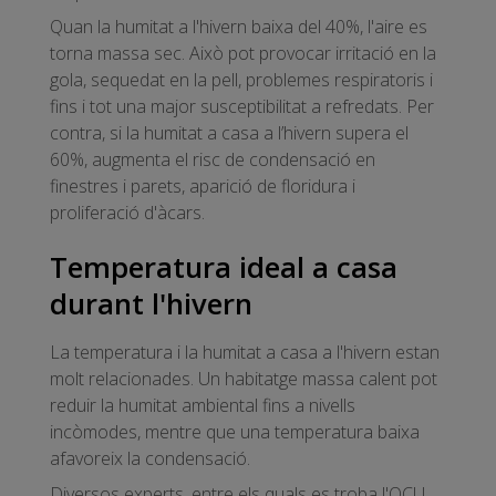
Quan la humitat a l'hivern baixa del 40%, l'aire es
torna massa sec. Això pot provocar irritació en la
gola, sequedat en la pell, problemes respiratoris i
fins i tot una major susceptibilitat a refredats. Per
contra, si la humitat a casa a l’hivern supera el
60%, augmenta el risc de condensació en
finestres i parets, aparició de floridura i
proliferació d'àcars.
Temperatura ideal a casa
durant l'hivern
La temperatura i la humitat a casa a l'hivern estan
molt relacionades. Un habitatge massa calent pot
reduir la humitat ambiental fins a nivells
incòmodes, mentre que una temperatura baixa
afavoreix la condensació.
Diversos experts, entre els quals es troba l'OCU,