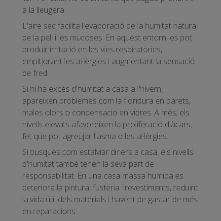
a la lleugera.
L'aire sec facilita l'evaporació de la humitat natural
de la pell i les mucoses. En aquest entorn, es pot
produir irritació en les vies respiratòries,
empitjorant les al·lèrgies i augmentant la sensació
de fred.
Si hi ha excés d'humitat a casa a l'hivern,
apareixen problemes com la floridura en parets,
males olors o condensació en vidres. A més, els
nivells elevats afavoreixen la proliferació d'àcars,
fet que pot agreujar l'asma o les al·lèrgies.
Si busques com estalviar diners a casa, els nivells
d'humitat també tenen la seva part de
responsabilitat. En una casa massa humida es
deteriora la pintura, fusteria i revestiments, reduint
la vida útil dels materials i havent de gastar de més
en reparacions.