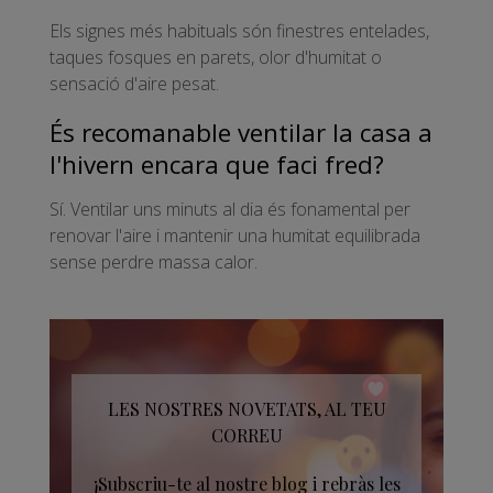
Els signes més habituals són finestres entelades,
taques fosques en parets, olor d'humitat o
sensació d'aire pesat.
És recomanable ventilar la casa a
l'hivern encara que faci fred?
Sí. Ventilar uns minuts al dia és fonamental per
renovar l'aire i mantenir una humitat equilibrada
sense perdre massa calor.
LES NOSTRES NOVETATS, AL TEU
CORREU
¡Subscriu-te al nostre blog i rebràs les