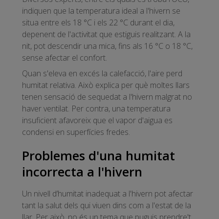
indiquen que la temperatura ideal a l'hivern se
situa entre els 18 °C i els 22 °C durant el dia,
depenent de l'activitat que estiguis realitzant. A la
nit, pot descendir una mica, fins als 16 °C o 18 °C,
sense afectar el confort.
Quan s'eleva en excés la calefacció, l'aire perd
humitat relativa. Això explica per què moltes llars
tenen sensació de sequedat a l'hivern malgrat no
haver ventilat. Per contra, una temperatura
insuficient afavoreix que el vapor d'aigua es
condensi en superfícies fredes.
Problemes d'una humitat
incorrecta a l'hivern
Un nivell d’humitat inadequat a l'hivern pot afectar
tant la salut dels qui viuen dins com a l'estat de la
llar. Per això, no és un tema que puguis prendre't