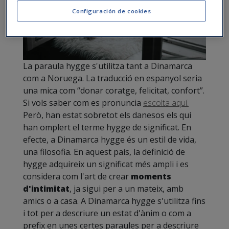
Configuración de cookies
La paraula hygge s'utilitza tant a Dinamarca
com a Noruega. La traducció en espanyol seria
una mica com “donar coratge, felicitat, confort”.
Si vols saber com es pronuncia
escolta aquí.
Però, han estat sobretot els danesos els qui
han omplert el terme hygge de significat. En
efecte, a Dinamarca hygge és un estil de vida,
una filosofia. En aquest país, la definició de
hygge adquireix un significat més ampli i es
considera com l'art de crear
moments
d'intimitat
, ja sigui per a un mateix, amb
amics o a casa. A Dinamarca hygge s'utilitza fins
i tot per a descriure un estat d'ànim o com a
prefix en unes certes paraules per a descriure