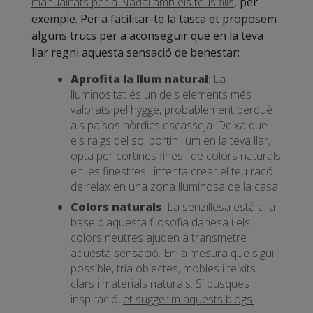
manualitats per a Nadal amb els teus fills
, per
exemple. Per a facilitar-te la tasca et proposem
alguns trucs per a aconseguir que en la teva
llar regni aquesta sensació de benestar:
Aprofita la llum natural
: La
lluminositat és un dels elements més
valorats pel hygge, probablement perquè
als països nòrdics escasseja. Deixa que
els raigs del sol portin llum en la teva llar,
opta per cortines fines i de colors naturals
en les finestres i intenta crear el teu racó
de relax en una zona lluminosa de la casa.
Colors naturals
: La senzillesa està a la
base d'aquesta filosofia danesa i els
colors neutres ajuden a transmetre
aquesta sensació. En la mesura que sigui
possible, tria objectes, mobles i teixits
clars i materials naturals. Si busques
inspiració,
et suggerim aquests blogs.