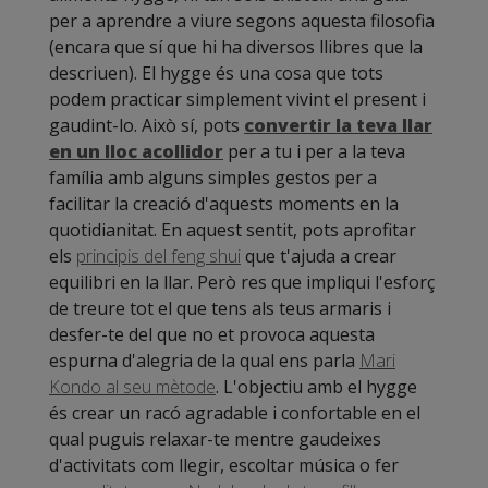
per a aprendre a viure segons aquesta filosofia
(encara que sí que hi ha diversos llibres que la
descriuen). El hygge és una cosa que tots
podem practicar simplement vivint el present i
gaudint-lo. Això sí, pots
convertir la teva llar
en un lloc acollidor
per a tu i per a la teva
família amb alguns simples gestos per a
facilitar la creació d'aquests moments en la
quotidianitat. En aquest sentit, pots aprofitar
els
principis del feng shui
que t'ajuda a crear
equilibri en la llar. Però res que impliqui l'esforç
de treure tot el que tens als teus armaris i
desfer-te del que no et provoca aquesta
espurna d'alegria de la qual ens parla
Mari
Kondo al seu mètode
. L'objectiu amb el hygge
és crear un racó agradable i confortable en el
qual puguis relaxar-te mentre gaudeixes
d'activitats com llegir, escoltar música o fer