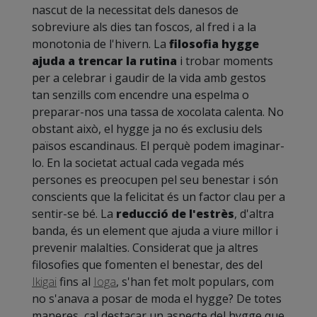
nascut de la necessitat dels danesos de
sobreviure als dies tan foscos, al fred i a la
monotonia de l'hivern. La
filosofia hygge
ajuda a trencar la rutina
i trobar moments
per a celebrar i gaudir de la vida amb gestos
tan senzills com encendre una espelma o
preparar-nos una tassa de xocolata calenta. No
obstant això, el hygge ja no és exclusiu dels
països escandinaus. El perquè podem imaginar-
lo. En la societat actual cada vegada més
persones es preocupen pel seu benestar i són
conscients que la felicitat és un factor clau per a
sentir-se bé. La
reducció de l'estrès
, d'altra
banda, és un element que ajuda a viure millor i
prevenir malalties. Considerat que ja altres
filosofies que fomenten el benestar, des del
Ikigai
fins al
Ioga
, s'han fet molt populars, com
no s'anava a posar de moda el hygge? De totes
maneres, cal destacar un aspecte del hygge que