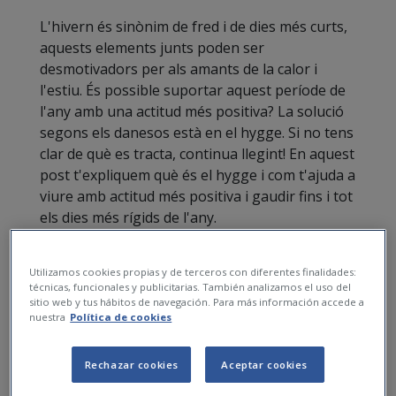
L'hivern és sinònim de fred i de dies més curts,
aquests elements junts poden ser
desmotivadors per als amants de la calor i
l'estiu. És possible suportar aquest període de
l'any amb una actitud més positiva? La solució
segons els danesos està en el hygge. Si no tens
clar de què es tracta, continua llegint! En aquest
post t'expliquem què és el hygge i com t'ajuda a
viure amb actitud més positiva i gaudir fins i tot
els dies més rígids de l'any.
Què significa hygge?
Utilizamos cookies propias y de terceros con diferentes finalidades:
técnicas, funcionales y publicitarias. También analizamos el uso del
sitio web y tus hábitos de navegación. Para más información accede a
nuestra
Política de cookies
Rechazar cookies
Aceptar cookies