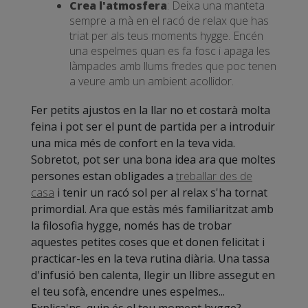
Crea l'atmosfera
: Deixa una manteta
sempre a mà en el racó de relax que has
triat per als teus moments hygge. Encén
una espelmes quan es fa fosc i apaga les
làmpades amb llums fredes que poc tenen
a veure amb un ambient acollidor.
Fer petits ajustos en la llar no et costarà molta
feina i pot ser el punt de partida per a introduir
una mica més de confort en la teva vida.
Sobretot, pot ser una bona idea ara que moltes
persones estan obligades a
treballar des de
casa
i tenir un racó sol per al relax s'ha tornat
primordial. Ara que estàs més familiaritzat amb
la filosofia hygge, només has de trobar
aquestes petites coses que et donen felicitat i
practicar-les en la teva rutina diària. Una tassa
d'infusió ben calenta, llegir un llibre assegut en
el teu sofà, encendre unes espelmes...