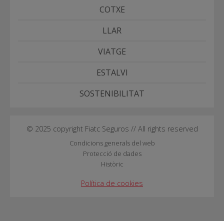
COTXE
LLAR
VIATGE
ESTALVI
SOSTENIBILITAT
© 2025 copyright Fiatc Seguros // All rights reserved
Condicions generals del web
Protecció de dades
Històric
Política de cookies