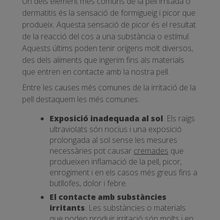
Un dels element més comuns de la pell irritada o
dermatitis és la sensació de formigueig i picor que
produeix. Aquesta sensació de picor és el resultat
de la reacció del cos a una substància o estímul.
Aquests últims poden tenir orígens molt diversos,
des dels aliments que ingerim fins als materials
que entren en contacte amb la nostra pell.
Entre les causes més comunes de la irritació de la
pell destaquem les més comunes:
Exposició inadequada al sol
. Els raigs
ultraviolats són nocius i una exposició
prolongada al sol sense les mesures
necessàries pot causar
cremades
que
produeixen inflamació de la pell, picor,
enrogiment i en els casos més greus fins a
butllofes, dolor i febre.
El contacte amb substàncies
irritants
. Les substàncies o materials
que poden produir irritació són molts i en