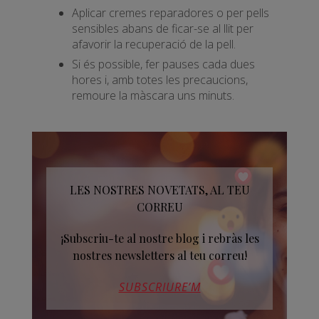
Aplicar cremes reparadores o per pells
sensibles abans de ficar-se al llit per
afavorir la recuperació de la pell.
Si és possible, fer pauses cada dues
hores i, amb totes les precaucions,
remoure la màscara uns minuts.
LES NOSTRES NOVETATS, AL TEU
CORREU
¡Subscriu-te al nostre blog i rebràs les
nostres newsletters al teu correu!
SUBSCRIURE’M