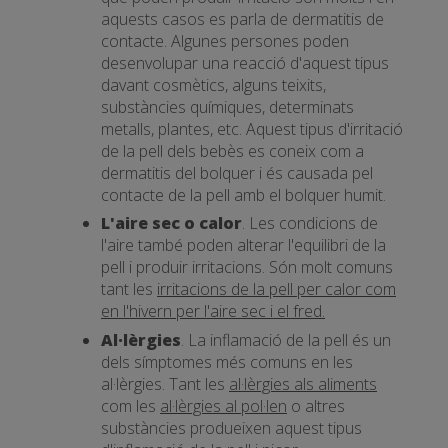
aquests casos es parla de dermatitis de
contacte. Algunes persones poden
desenvolupar una reacció d'aquest tipus
davant cosmètics, alguns teixits,
substàncies químiques, determinats
metalls, plantes, etc. Aquest tipus d'irritació
de la pell dels bebès es coneix com a
dermatitis del bolquer i és causada pel
contacte de la pell amb el bolquer humit.
L'aire sec o calor
. Les condicions de
l'aire també poden alterar l'equilibri de la
pell i produir irritacions. Són molt comuns
tant les
irritacions de la pell per calor com
en l'hivern per l'aire sec i el fred.
Al·lèrgies
. La inflamació de la pell és un
dels símptomes més comuns en les
al·lèrgies. Tant les
al·lèrgies als aliments
com les
al·lèrgies al pol·len
o altres
substàncies produeixen aquest tipus