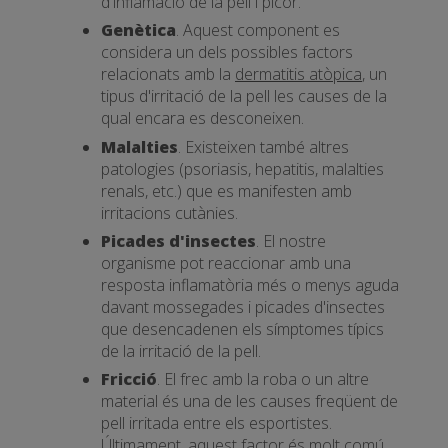
d'inflamació de la pell i picor.
Genètica
. Aquest component es
considera un dels possibles factors
relacionats amb la
dermatitis atòpica
, un
tipus d'irritació de la pell les causes de la
qual encara es desconeixen.
Malalties
. Existeixen també altres
patologies (psoriasis, hepatitis, malalties
renals, etc.) que es manifesten amb
irritacions cutànies.
Picades d'insectes
. El nostre
organisme pot reaccionar amb una
resposta inflamatòria més o menys aguda
davant mossegades i picades d'insectes
que desencadenen els símptomes típics
de la irritació de la pell.
Fricció
. El frec amb la roba o un altre
material és una de les causes freqüent de
pell irritada entre els esportistes.
Últimament, aquest factor és molt comú