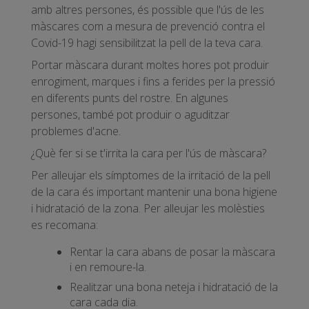
amb altres persones, és possible que l'ús de les
màscares com a mesura de prevenció contra el
Covid-19 hagi sensibilitzat la pell de la teva cara.
Portar màscara durant moltes hores pot produir
enrogiment, marques i fins a ferides per la pressió
en diferents punts del rostre. En algunes
persones, també pot produir o aguditzar
problemes d'acne.
¿Què fer si se t'irrita la cara per l'ús de màscara?
Per alleujar els símptomes de la irritació de la pell
de la cara és important mantenir una bona higiene
i hidratació de la zona. Per alleujar les molèsties
es recomana:
Rentar la cara abans de posar la màscara
i en remoure-la.
Realitzar una bona neteja i hidratació de la
cara cada dia.