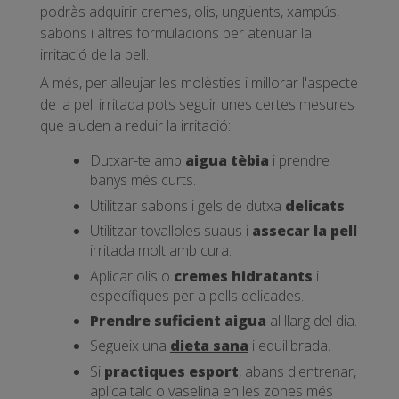
podràs adquirir cremes, olis, ungüents, xampús,
sabons i altres formulacions per atenuar la
irritació de la pell.
A més, per alleujar les molèsties i millorar l'aspecte
de la pell irritada pots seguir unes certes mesures
que ajuden a reduir la irritació:
Dutxar-te amb
aigua tèbia
i prendre
banys més curts.
Utilitzar sabons i gels de dutxa
delicats
.
Utilitzar tovalloles suaus i
assecar la pell
irritada molt amb cura.
Aplicar olis o
cremes hidratants
i
específiques per a pells delicades.
Prendre suficient aigua
al llarg del dia.
Segueix una
dieta sana
i equilibrada.
Si
practiques esport
, abans d'entrenar,
aplica talc o vaselina en les zones més