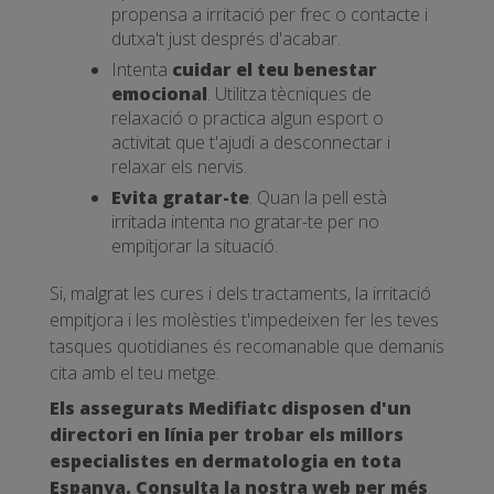
propensa a irritació per frec o contacte i
dutxa't just després d'acabar.
Intenta
cuidar el teu benestar
emocional
. Utilitza tècniques de
relaxació o practica algun esport o
activitat que t'ajudi a desconnectar i
relaxar els nervis.
Evita gratar-te
. Quan la pell està
irritada intenta no gratar-te per no
empitjorar la situació.
Si, malgrat les cures i dels tractaments, la irritació
empitjora i les molèsties t'impedeixen fer les teves
tasques quotidianes és recomanable que demanis
cita amb el teu metge.
Els assegurats Medifiatc disposen d'un
directori en línia per trobar els millors
especialistes en dermatologia en tota
Espanya. Consulta la nostra web per més