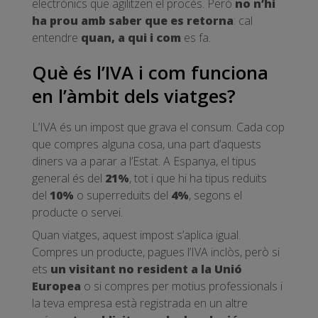
electrònics que agilitzen el procés. Però
no n’hi
ha prou amb saber que es retorna
: cal
entendre
quan, a qui i com
es fa.
Què és l’IVA i com funciona
en l’àmbit dels viatges?
L’IVA és un impost que grava el consum. Cada cop
que compres alguna cosa, una part d’aquests
diners va a parar a l’Estat. A Espanya, el tipus
general és del
21%
, tot i que hi ha tipus reduïts
del
10%
o superreduïts del
4%
, segons el
producte o servei.
Quan viatges, aquest impost s’aplica igual.
Compres un producte, pagues l’IVA inclòs, però si
ets
un visitant no resident a la Unió
Europea
o si compres per motius professionals i
la teva empresa està registrada en un altre