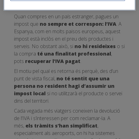
per què es retorna
Quan compres en un país estranger, pagues un
impost que
no sempre et correspon: l’IVA
. A
Espanya, com en molts països europeus, aquest
impost està inclòs en el preu dels productes i
serveis. No obstant això, si
no hi resideixes
o si
la compra
té una finalitat professional
,
pots
recuperar l’IVA pagat
.
El motiu pel qual es retorna és perquè, des d’un
punt de vista fiscal,
no té sentit que una
persona no resident hagi d’assumir un
impost local
si no utilitzarà el producte o servei
dins del territori.
Cada vegada més viatgers coneixen la devolució
de l’IVA i s’interessen per com reclamar-la. A
més,
els tràmits s’han simplificat
,
especialment als aeroports, on hi ha sistemes