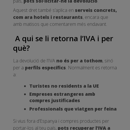
país,
pots sol·licitar-ne la devolució
.
Aquest dret també s’aplica en
serveis concrets,
com ara hotels i restaurants
, encara que
amb matisos que comentarem més endavant.
A qui se li retorna l’IVA i per
què?
La devolució de l’IVA
no és per a tothom
, sinó
per a
perfils específics
. Normalment es retorna
a:
Turistes no residents a la UE
Empreses estrangeres amb
compres justificades
Professionals que viatgen per feina
Si vius fora d’Espanya i compres productes per
portar-los al teu país,
pots recuperar l’IVA a