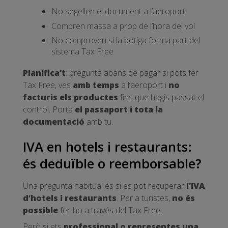
No segellen el document a l’aeroport
Compren massa a prop de l’hora del vol
No comproven si la botiga forma part del
sistema Tax Free
Planifica’t
: pregunta abans de pagar si pots fer
Tax Free, ves
amb temps
a l’aeroport i
no
facturis els productes
fins que hagis passat el
control. Porta
el passaport i tota la
documentació
amb tu.
IVA en hotels i restaurants:
és deduïble o reemborsable?
Una pregunta habitual és si es pot recuperar
l’IVA
d’hotels i restaurants
. Per a turistes,
no és
possible
fer-ho a través del Tax Free.
Però si ets
professional o representes una