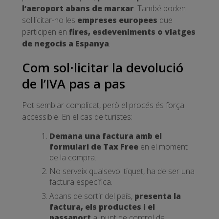
l’aeroport abans de marxar
. També poden
sol·licitar-ho les
empreses europees
que
participen en
fires, esdeveniments o viatges
de negocis a Espanya
.
Com sol·licitar la devolució
de l’IVA pas a pas
Pot semblar complicat, però el procés és força
accessible. En el cas de turistes:
Demana una factura amb el
formulari de Tax Free
en el moment
de la compra.
No serveix qualsevol tiquet, ha de ser una
factura específica.
Abans de sortir del país,
presenta la
factura, els productes i el
passaport
al punt de control de