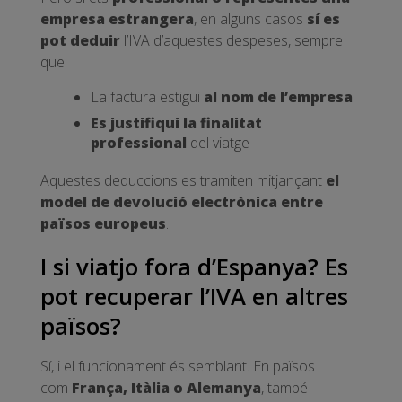
empresa estrangera
, en alguns casos
sí es
pot deduir
l’IVA d’aquestes despeses, sempre
que:
La factura estigui
al nom de l’empresa
Es justifiqui la finalitat
professional
del viatge
Aquestes deduccions es tramiten mitjançant
el
model de devolució electrònica entre
països europeus
.
I si viatjo fora d’Espanya? Es
pot recuperar l’IVA en altres
països?
Sí, i el funcionament és semblant. En països
com
França, Itàlia o Alemanya
, també