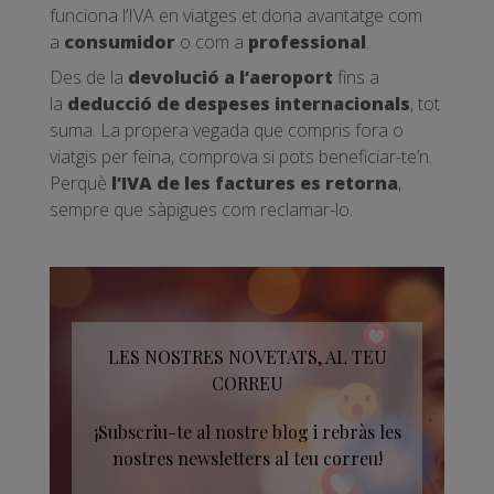
funciona l’IVA en viatges et dona avantatge com
a
consumidor
o com a
professional
.
Des de la
devolució a l’aeroport
fins a
la
deducció de despeses internacionals
, tot
suma. La propera vegada que compris fora o
viatgis per feina, comprova si pots beneficiar-te’n.
Perquè
l’IVA de les factures es retorna
,
sempre que sàpigues com reclamar-lo.
LES NOSTRES NOVETATS, AL TEU
CORREU
¡Subscriu-te al nostre blog i rebràs les
nostres newsletters al teu correu!