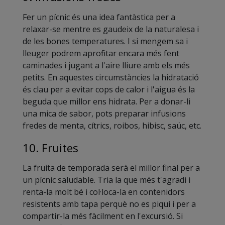
Fer un pícnic és una idea fantàstica per a
relaxar-se mentre es gaudeix de la naturalesa i
de les bones temperatures. I si mengem sa i
lleuger podrem aprofitar encara més fent
caminades i jugant a l'aire lliure amb els més
petits. En aquestes circumstàncies la hidratació
és clau per a evitar cops de calor i l'aigua és la
beguda que millor ens hidrata. Per a donar-li
una mica de sabor, pots preparar infusions
fredes de menta, cítrics, roibos, hibisc, saüc, etc.
10. Fruites
La fruita de temporada serà el millor final per a
un pícnic saludable. Tria la que més t'agradi i
renta-la molt bé i col·loca-la en contenidors
resistents amb tapa perquè no es piqui i per a
compartir-la més fàcilment en l'excursió. Si