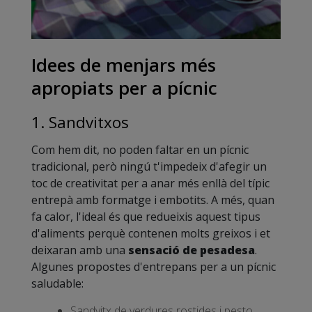
Idees de menjars més
apropiats per a pícnic
1. Sandvitxos
Com hem dit, no poden faltar en un pícnic
tradicional, però ningú t'impedeix d'afegir un
toc de creativitat per a anar més enllà del típic
entrepà amb formatge i embotits. A més, quan
fa calor, l'ideal és que redueixis aquest tipus
d'aliments perquè contenen molts greixos i et
deixaran amb una
sensació de pesadesa
.
Algunes propostes d'entrepans per a un pícnic
saludable:
Sandvitx de verdures rostides i pesto.