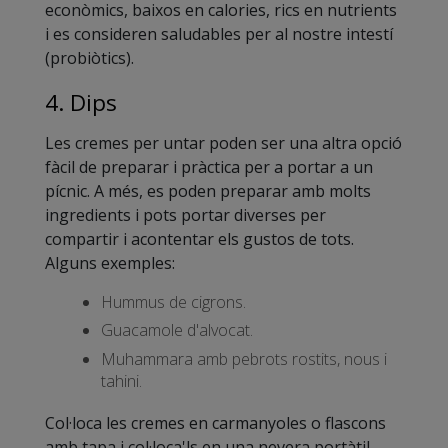
econòmics, baixos en calories, rics en nutrients
i es consideren saludables per al nostre intestí
(probiòtics).
4. Dips
Les cremes per untar poden ser una altra opció
fàcil de preparar i pràctica per a portar a un
pícnic. A més, es poden preparar amb molts
ingredients i pots portar diverses per
compartir i acontentar els gustos de tots.
Alguns exemples:
Hummus de cigrons.
Guacamole d'alvocat.
Muhammara amb pebrots rostits, nous i
tahini.
Col·loca les cremes en carmanyoles o flascons
amb tapa i col·loca'ls en una nevera portàtil