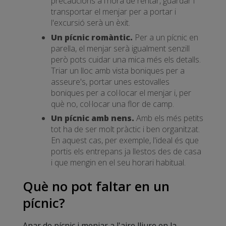
precaucions a l'hora de rentar, guardar i
transportar el menjar per a portar i
l'excursió serà un èxit.
Un pícnic romàntic.
Per a un pícnic en
parella, el menjar serà igualment senzill
però pots cuidar una mica més els detalls.
Triar un lloc amb vista boniques per a
asseure's, portar unes estovalles
boniques per a col·locar el menjar i, per
què no, col·locar una flor de camp.
Un pícnic amb nens.
Amb els més petits
tot ha de ser molt pràctic i ben organitzat.
En aquest cas, per exemple, l'ideal és que
portis els entrepans ja llestos des de casa
i que mengin en el seu horari habitual.
Què no pot faltar en un
pícnic?
Anar de pícnic i menjar a l'aire lliure en la