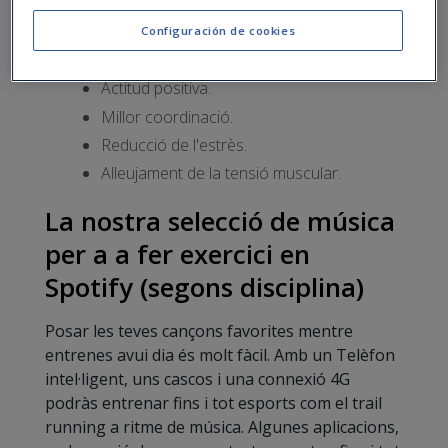
Més motivació.
Configuración de cookies
Millor rendiment.
Actitud positiva.
Millor coordinació.
Reducció de l'estrès.
Alleujament de la tensió muscular.
La nostra selecció de música
per a a fer exercici en
Spotify (segons disciplina)
Posar les teves cançons favorites mentre
entrenes avui dia és molt fàcil. Amb un Telèfon
intel·ligent, uns cascos i una connexió 4G
podràs entrenar fins i tot esports com el trail
running a ritme de música. Algunes aplicacions,