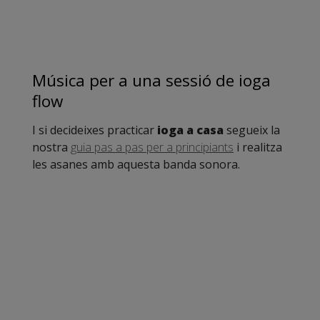
Música per a una sessió de ioga
flow
I si decideixes practicar
ioga a casa
segueix la
nostra
guia pas a pas per a principiants
i realitza
les asanes amb aquesta banda sonora.