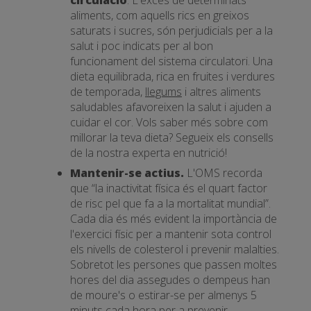
circulació
. L'excés de determinats
aliments, com aquells rics en greixos
saturats i sucres, són perjudicials per a la
salut i poc indicats per al bon
funcionament del sistema circulatori. Una
dieta equilibrada, rica en fruites i verdures
de temporada,
llegums
i altres aliments
saludables afavoreixen la salut i ajuden a
cuidar el cor. Vols saber més sobre com
millorar la teva dieta? Segueix els consells
de la nostra experta en nutrició!
Mantenir-se actius.
L'OMS recorda
que “la inactivitat física és el quart factor
de risc pel que fa a la mortalitat mundial”.
Cada dia és més evident la importància de
l'exercici físic per a mantenir sota control
els nivells de colesterol i prevenir malalties.
Sobretot les persones que passen moltes
hores del dia assegudes o dempeus han
de moure's o estirar-se per almenys 5
minuts cada hora per a prevenir