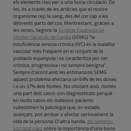
els elements clau per a una bona circulació. De
fet, és a través de les artèries que el nostre
organisme rep la sang, des del cor cap a les
diferents parts del cos. Mentrestant, gràcies a
les venes, Segons la
Societat Espanyola de
Metges Generals de Família
(SEMG) “la
insuficiència venosa crònica (IVC) és la malaltia
vascular més freqüent en el conjunt de la
població espanyola i es caracteritza per ser
crònica, progressiva i no sempre benigna”.
Sempre d'acord amb les estimacions SEMG
aquest problema afectaria un 64% de les dones
i a un 37% dels homes. No obstant això, només
una part dels casos són diagnosticats perquè
en molts casos els mateixos pacients
subestimen la patologia que, en estadis
avançats, pot arribar a afectar seriosament la
vida de la persona. D'altra banda,
els números
són molt clars
sobre la importància d'una bona