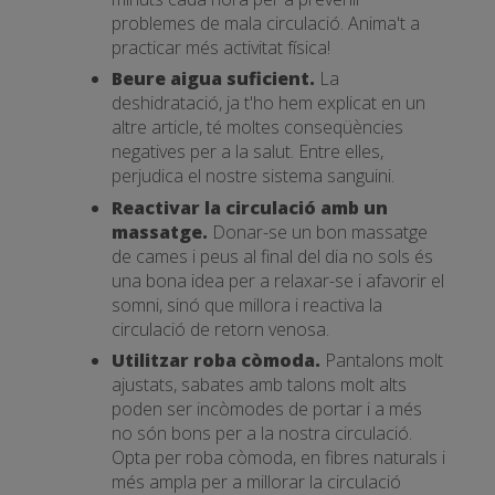
problemes de mala circulació. Anima't a
practicar més activitat física!
Beure aigua suficient.
La
deshidratació, ja t'ho hem explicat en un
altre article, té moltes conseqüències
negatives per a la salut. Entre elles,
perjudica el nostre sistema sanguini.
Reactivar la circulació amb un
massatge.
Donar-se un bon massatge
de cames i peus al final del dia no sols és
una bona idea per a relaxar-se i afavorir el
somni, sinó que millora i reactiva la
circulació de retorn venosa.
Utilitzar roba còmoda.
Pantalons molt
ajustats, sabates amb talons molt alts
poden ser incòmodes de portar i a més
no són bons per a la nostra circulació.
Opta per roba còmoda, en fibres naturals i
més ampla per a millorar la circulació