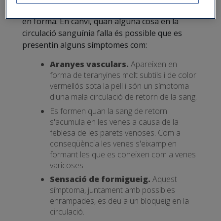
nostra salut i benestar i ens permet sentir-nos
en forma. En canvi, quan alguna cosa en la
circulació sanguínia falla és possible que es
presentin alguns símptomes com:
Aranyes vasculars.
Apareixen en
forma de teranyines molt subtils i de color
vermellós sota la pell i són un símptoma
d'una mala circulació de retorn de la sang.
Es formen quan la sang de retorn
s'acumula en les venes a causa de la
feblesa de les parets venoses. Com a
conseqüència les venes s'eixamplen
formant les que es coneixen com a venes
varicoses.
Sensació de formigueig.
Aquest
símptoma, juntament amb possibles
enrampades, es deu a un bloqueig en la
circulació.