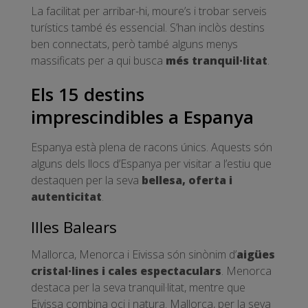
La facilitat per arribar-hi, moure’s i trobar serveis
turístics també és essencial. S’han inclòs destins
ben connectats, però també alguns menys
massificats per a qui busca
més tranquil·litat
.
Els 15 destins
imprescindibles a Espanya
Espanya està plena de racons únics. Aquests són
alguns dels llocs d’Espanya per visitar a l’estiu que
destaquen per la seva
bellesa, oferta i
autenticitat
.
Illes Balears
Mallorca, Menorca i Eivissa són sinònim d’
aigües
cristal·lines i cales espectaculars
. Menorca
destaca per la seva tranquil·litat, mentre que
Eivissa combina oci i natura. Mallorca, per la seva