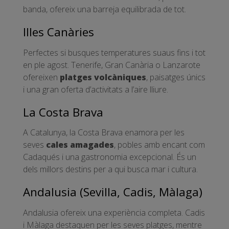
banda, ofereix una barreja equilibrada de tot.
Illes Canàries
Perfectes si busques temperatures suaus fins i tot
en ple agost. Tenerife, Gran Canària o Lanzarote
ofereixen
platges volcàniques
, paisatges únics
i una gran oferta d’activitats a l’aire lliure.
La Costa Brava
A Catalunya, la Costa Brava enamora per les
seves
cales amagades
, pobles amb encant com
Cadaqués i una gastronomia excepcional. És un
dels millors destins per a qui busca mar i cultura.
Andalusia (Sevilla, Cadis, Màlaga)
Andalusia ofereix una experiència completa. Cadis
i Màlaga destaquen per les seves platges, mentre