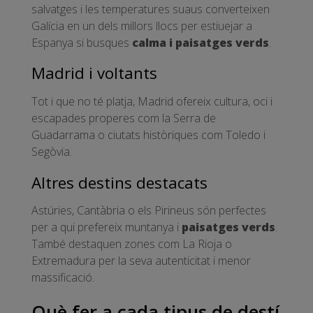
salvatges i les temperatures suaus converteixen
Galícia en un dels millors llocs per estiuejar a
Espanya si busques
calma i paisatges verds
.
Madrid i voltants
Tot i que no té platja, Madrid ofereix cultura, oci i
escapades properes com la Serra de
Guadarrama o ciutats històriques com Toledo i
Segòvia.
Altres destins destacats
Astúries, Cantàbria o els Pirineus són perfectes
per a qui prefereix muntanya i
paisatges verds
.
També destaquen zones com La Rioja o
Extremadura per la seva autenticitat i menor
massificació.
Què fer a cada tipus de destí