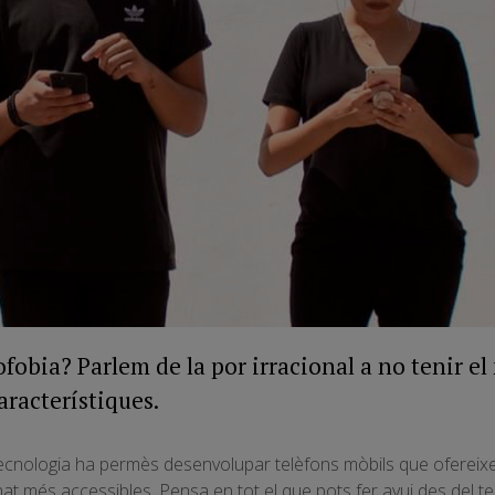
fobia? Parlem de la por irracional a no tenir el 
aracterístiques.
 tecnologia ha permès desenvolupar telèfons mòbils que oferei
rnat més accessibles. Pensa en tot el que pots fer avui des del t