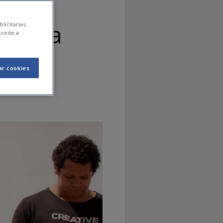
 si la
licitarias.
ccede a
ar cookies