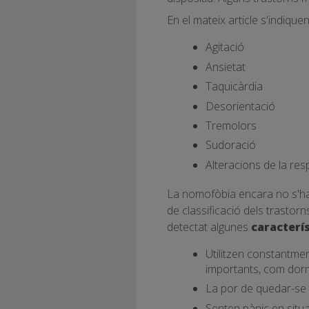
En el mateix article s'indiqu
Agitació
Ansietat
Taquicàrdia
Desorientació
Tremolors
Sudoració
Alteracions de la res
La nomofòbia encara no s'ha c
de classificació dels trastorn
detectat algunes
caracterí
Utilitzen constantmen
importants, com dorm
La por de quedar-se s
Senten pànic en situa