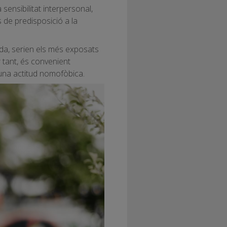
sensibilitat interpersonal,
s de predisposició a la
vida, serien els més exposats
 tant, és convenient
'una actitud nomofòbica.