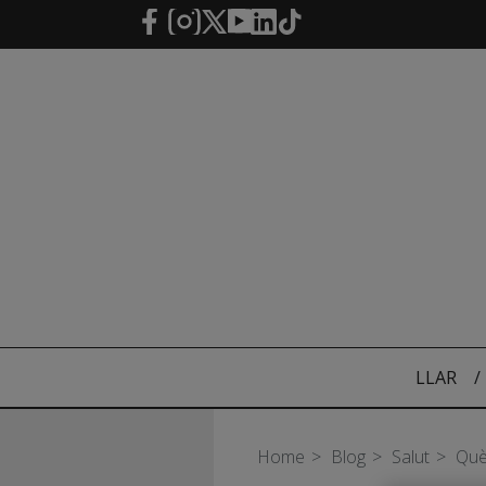
Salta al contingut principal
LLAR
/
Home
Blog
Salut
Què 