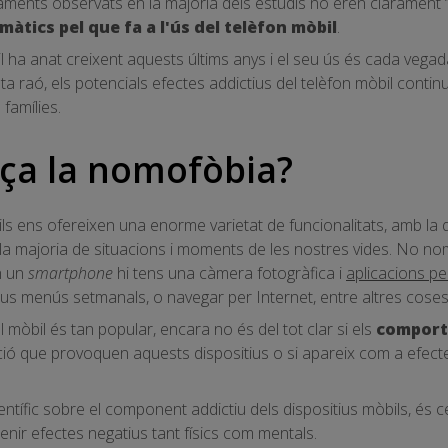
ments observats en la majoria dels estudis no eren clarament “
màtics pel que fa a l'ús del telèfon mòbil
.
il ha anat creixent aquests últims anys i el seu ús és cada veg
ta raó, els potencials efectes addictius del telèfon mòbil continu
famílies.
a la nomofòbia?
ls ens ofereixen una enorme varietat de funcionalitats, amb la 
 la majoria de situacions i moments de les nostres vides. No no
n un
smartphone
hi tens una càmera fotogràfica i
aplicacions pe
eus menús setmanals, o navegar per Internet, entre altres coses
 mòbil és tan popular, encara no és del tot clar si els
comport
ió que provoquen aquests dispositius o si apareix com a efecte
ntífic sobre el component addictiu dels dispositius mòbils, és ce
enir efectes negatius tant físics com mentals.