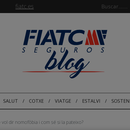
fiatc.es
SALUT
/
COTXE
/
VIATGE
/
ESTALVI
/
SOSTEN
vol dir nomofòbia i com sé si la pateixo?