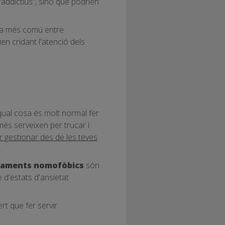
addictius”, sinó que podrien
ada més comú entre
en cridant l'atenció dels
qual cosa és molt normal fer
més serveixen per trucar i
r gestionar des de les teves
.
aments nomofòbics
són
 d'estats d'ansietat
rt que fer servir