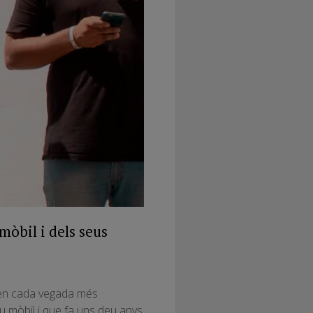
mòbil i dels seus
xen cada vegada més
eu mòbil i que fa uns deu anys