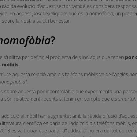
a ràpida evolució d'aquest sector també es considera responsab
 vida. En aquest
post
t'expliquem què és la nomofòbia, un problem
 sobre la nostra salut i benestar.
nomofòbia
?
s'utilitza per definir el problema dels individus que tenen
por 
 mòbils
.
criure aquesta relació amb els telèfons mòbils ve de l'anglès
no
hone phobia
”.
cions sobre aquesta por incontrolable que experimenta una pers
 són relativament recents si tenim en compte que els
smartph
l addicció al mòbil han augmentat amb la ràpida difusió d'aquest
 literatura científica es parla de l'addicció als telèfons mòbils, 
l 2018 es va trobar que parlar d'“addicció” no era del tot correct