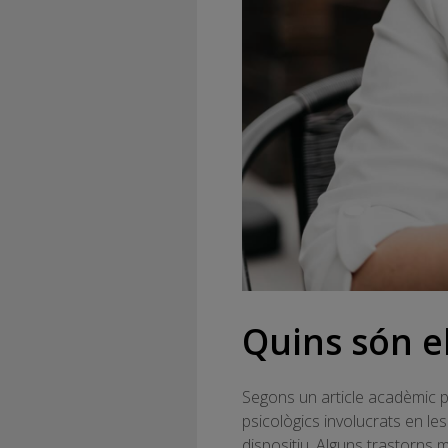
Quins són e
Segons un article acadèmic p
psicològics involucrats en l
dispositiu. Alguns trastorns 