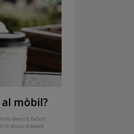
 al mòbil?
, hi ha diversos factors
un ús abusiu d'aquest