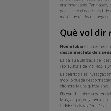
era impensable. Tanmateix, l
positius en el nostre estil de
mòbil que té efectes negatius
Què vol dir
Nomofòbia
és un terme que 
desconnectats dels seus
La paraula utilitzada per des
l'abreviatura de “
no mobile p
La definició i les investiga
mòbil o queda desconnectada
difondre fa uns quinze anys.
Els estudis sobre la potencia
Malgrat que, en general, en la
l'addicció als telèfons feta e