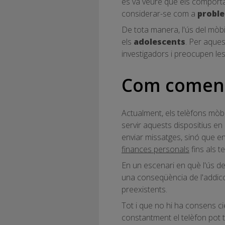
es va veure que els comporta
considerar-se com a
proble
De tota manera, l'ús del mòb
els
adolescents
. Per aques
investigadors i preocupen les 
Com començ
Actualment, els telèfons mòbi
servir aquests dispositius en
enviar missatges, sinó que e
finances personals
fins als t
En un escenari en què l'ús del
una conseqüència de l'addicc
preexistents.
Tot i que no hi ha consens cie
constantment el telèfon pot t