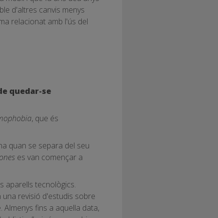
le d'altres canvis menys
a relacionat amb l'ús del
de quedar-se
mophobia
, que és
ona quan se separa del seu
ones
es van començar a
s aparells tecnològics.
en una revisió d'estudis sobre
e. Almenys fins a aquella data,