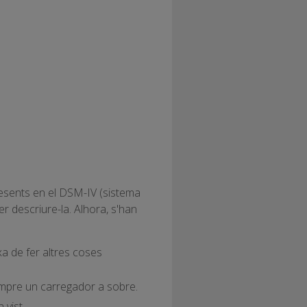
presents en el DSM-IV (sistema
er descriure-la. Alhora, s'han
xa de fer altres coses
sempre un carregador a sobre.
 vist.