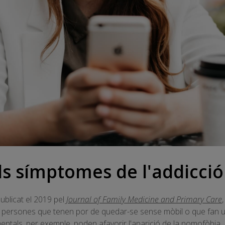
ls símptomes de l'addicció
ublicat el 2019 pel
Journal of Family Medicine and Primary Care
es persones que tenen por de quedar-se sense mòbil o que fan 
mentals, per exemple, poden afavorir l'aparició de la nomofòbia.