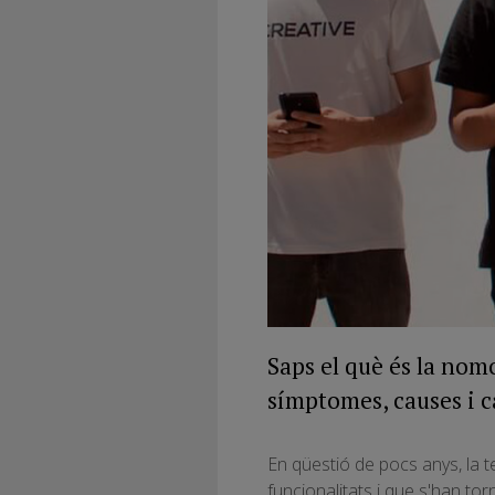
Saps el què és la nomo
símptomes, causes i c
En qüestió de pocs anys, la
funcionalitats i que s'han to