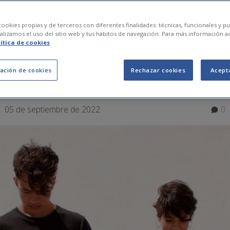
ir nomofòbia i com sé
ookies propias y de terceros con diferentes finalidades: técnicas, funcionales y pub
lizamos el uso del sitio web y tus hábitos de navegación. Para más información a
lítica de cookies
ación de cookies
Rechazar cookies
Acept
05 de septiembre de 2022
0