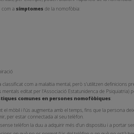
en com a
símptomes
de la nomofòbia:
piració
lassificat com a malaltia mental, però s'utilitzen definicions 
s mentals editat per l'Associació Estatunidenca de Psiquiatria) p
stiques comunes en persones nomofòbiques
:
t el mòbil i l'ús augmenta amb el temps, fins que la persona dei
ir, per estar connectada al seu telèfon.
ense telèfon la duu a adquirir més d'un dispositiu i a portar 
cions en què no es permet l'ús del telèfon o en què no està ben