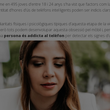
me en 495 joves d'entre 18 i 24 anys s'ha vist que factors com la 
titat d'hores d'ús de telèfons intel·ligents poden ser indicis clar
iaritats físiques i psicològiques típiques d'aquesta etapa de la 
Però tots podem desenvolupar aquesta obsessió pel mòbil i, per
una
persona és addicta al telèfon
per detectar els signes d