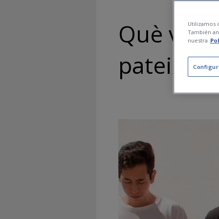
Què vol d
Utilizamos c
También ana
nuestra
Po
pateixo?
Configur