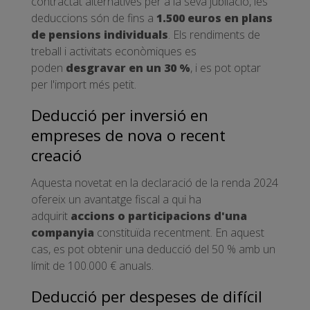
contractat alternatives per a la seva jubilació, les
deduccions són de fins a
1.500 euros en plans
de pensions individuals
. Els rendiments de
treball i activitats econòmiques es
poden
desgravar en un 30 %
, i es pot optar
per l'import més petit.
Deducció per inversió en
empreses de nova o recent
creació
Aquesta novetat en la declaració de la renda 2024
ofereix un avantatge fiscal a qui ha
adquirit
accions o participacions d'una
companyia
constituïda recentment. En aquest
cas, es pot obtenir una deducció del 50 % amb un
límit de 100.000 € anuals.
Deducció per despeses de difícil