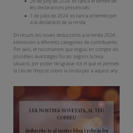
26 de juny de 2024: es tanca el termini de
les declaracions presencials.
1 de juliol de 2024: es tanca el termini per
a la declaració de la renda.
En resum, les noves deduccions a la renda 2024
interessen a diferents categories de contribuents.
Per això, et recomanem que tinguis en compte els
possibles avantatges fiscals segons la teva
situació, per poder desgravar tot el que et permeti
la Llei de l'impost sobre la renda per a aquest any.
LES NOSTRES NOVETATS, AL TEU
CORREU
¡Subscriu-te al nostre blog i rebràs les