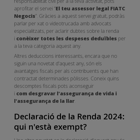
responsabilitat civil per a la teva activitat, pots
aprofitar el servei “
El teu assessor legal FIATC
Negocis
”. Gràcies a aquest servei gratuït, podràs
parlar per xat o videotrucada amb advocats
especialitzats, per aclarir dubtes sobre la renda
i
conèixer totes les despeses deduïbles
per
a la teva categoria aquest any.
Altres deduccions interessants, encara que no
siguin una novetat d'aquest any, són els
avantatges fiscals per als contribuents que han
contractat determinades pòlisses. Coneix quins
descomptes fiscals pots aconseguir
i
com desgravar l'assegurança de vida i
l'assegurança de la llar
.
Declaració de la Renda 2024:
qui n'està exempt?