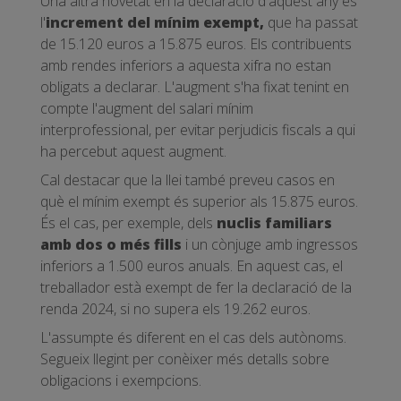
Una altra novetat en la declaració d'aquest any és
l'
increment del mínim exempt,
que ha passat
de 15.120 euros a 15.875 euros. Els contribuents
amb rendes inferiors a aquesta xifra no estan
obligats a declarar. L'augment s'ha fixat tenint en
compte l'augment del salari mínim
interprofessional, per evitar perjudicis fiscals a qui
ha percebut aquest augment.
Cal destacar que la llei també preveu casos en
què el mínim exempt és superior als 15.875 euros.
És el cas, per exemple, dels
nuclis familiars
amb dos o més fills
i un cònjuge amb ingressos
inferiors a 1.500 euros anuals. En aquest cas, el
treballador està exempt de fer la declaració de la
renda 2024, si no supera els 19.262 euros.
L'assumpte és diferent en el cas dels autònoms.
Segueix llegint per conèixer més detalls sobre
obligacions i exempcions.