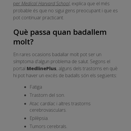
per
Medical
Harvard Schoo
l,
explica que el més
probable és que no sigui gens preocupant i que es
pot continuar practicant.
Què passa quan badallem
molt?
En rares ocasions badallar molt pot ser un
símptoma d'algun problema de salut. Segons el
portal
MedlinePlus
, alguns dels trastorns en què
hi pot haver un excés de badalls són els següents:
Fatiga
Trastorn del son.
Atac cardíac i altres trastorns
cerebrovasculars.
Epilèpsia.
Tumors cerebrals.