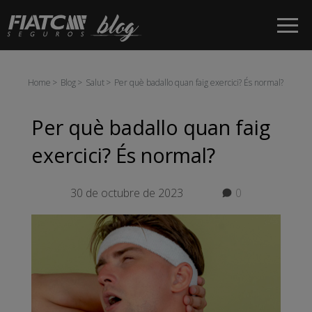
Salta al contingut principal
Home
Blog
Salut
Per què badallo quan faig exercici? És normal?
Per què badallo quan faig
exercici? És normal?
30 de octubre de 2023
0