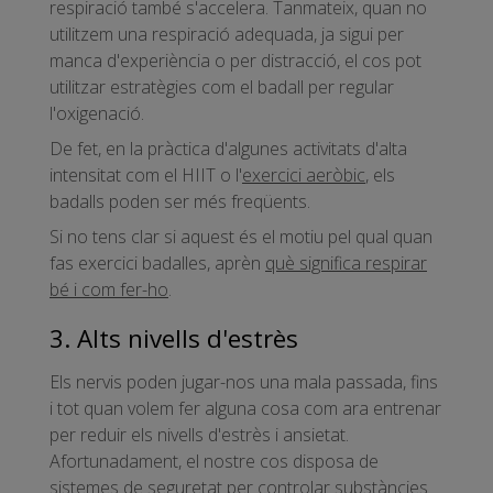
respiració també s'accelera. Tanmateix, quan no
utilitzem una respiració adequada, ja sigui per
manca d'experiència o per distracció, el cos pot
utilitzar estratègies com el badall per regular
l'oxigenació.
De fet, en la pràctica d'algunes activitats d'alta
intensitat com el HIIT o l'
exercici aeròbic
, els
badalls poden ser més freqüents.
Si no tens clar si aquest és el motiu pel qual quan
fas exercici badalles, aprèn
què significa respirar
bé i com fer-ho
.
3. Alts nivells d'estrès
Els nervis poden jugar-nos una mala passada, fins
i tot quan volem fer alguna cosa com ara entrenar
per reduir els nivells d'estrès i ansietat.
Afortunadament, el nostre cos disposa de
sistemes de seguretat per controlar substàncies