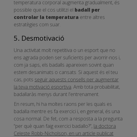
temperatura corporal augmenta gradualment, és
possible que el cos utilitzi el
badall per
controlar la temperatura
entre altres
estratègies com suar.
5. Desmotivació
Una activitat molt repetitiva o un esport que no
ens agrada poden ser suficients per avorrir-nos i,
com ja saps, els badalls apareixen sovint quan
estem desanimats o cansats. Si aquest és el teu
cas, pots
seguir aquests consells per augmentar
la teva motivació esportiva
. Amb tota probabilitat,
badallaràs menys durant l'entrenament.
En resum, hi ha moltes raons per les quals es
badalla mentre es fa exercici i, en general, és una
cosa normal. De fet, com a resposta a la pregunta
“per què quan faig exercici badallo?”,
la doctora
Celeste Robb-Nicholson, en un article publicat