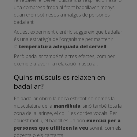
refredaven el cervell utilitzant la respiració nasal o
una compresa freda al front badallaven menys
quan eren sotmesos a imatges de persones
badallant.
Aquest experiment científic suggereix que badallar
és una estratègia de l'organisme per mantenir
la
temperatura adequada del cervell
.
Però badallar també té altres efectes, com per
exemple afavorir la relaxació muscular.
Quins músculs es relaxen en
badallar?
En badallar obrim la boca estirant no només la
musculatura de la
mandíbula
, sinó també tota la
zona de la laringe, el coll i les cordes vocals. Per
aquest motiu, el badall és un bon
exercici per a
persones que utilitzen la veu
sovint, com els
docents o els cantants.