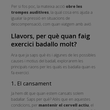
Per si fos poc, la mateixa acció
obre les
trompes auditives
, la qual cosa ens ajuda a
igualar la pressió en situacions de
descompensació, com quan viatgem amb avió.
Llavors, per què quan faig
exercici badallo molt?
Ara que ja saps què és i algunes de les possibles
causes i motius del badall, explorarem les
principals raons per les quals es badalla quan es
fa exercici.
1. El cansament
Ja hem dit que quan estem cansats solem
badallar. Saps per què? Atès que en aquestes
condicions, per
mantenir el cervell actiu
, el