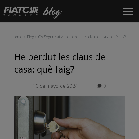
Salta al contingut principal
Home
Blog
CA Seguretat
He perdut les claus de casa: què faig?
He perdut les claus de
casa: què faig?
10 de mayo de 2024
0