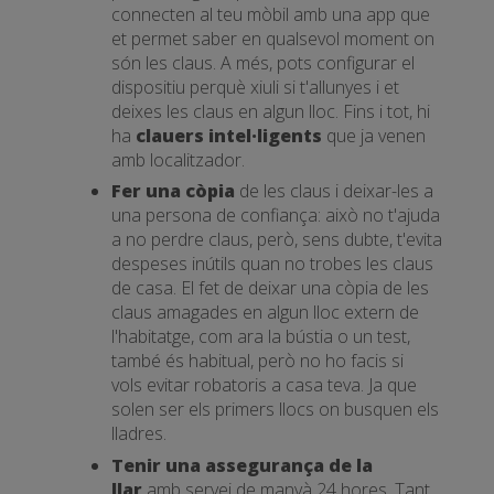
connecten al teu mòbil amb una app que
et permet saber en qualsevol moment on
són les claus. A més, pots configurar el
dispositiu perquè xiuli si t'allunyes i et
deixes les claus en algun lloc. Fins i tot, hi
ha
clauers intel·ligents
que ja venen
amb localitzador.
Fer una còpia
de les claus i deixar-les a
una persona de confiança: això no t'ajuda
a no perdre claus, però, sens dubte, t'evita
despeses inútils quan no trobes les claus
de casa. El fet de deixar una còpia de les
claus amagades en algun lloc extern de
l'habitatge, com ara la bústia o un test,
també és habitual, però no ho facis si
vols evitar robatoris a casa teva. Ja que
solen ser els primers llocs on busquen els
lladres.
Tenir una assegurança de la
llar
amb servei de manyà 24 hores. Tant