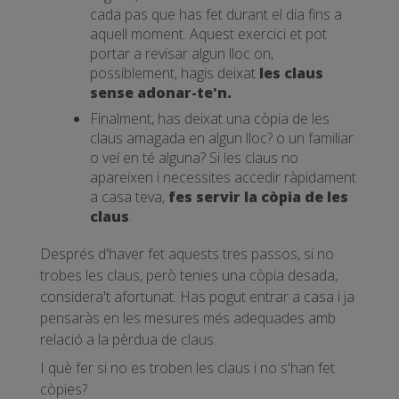
cada pas que has fet durant el dia fins a
aquell moment. Aquest exercici et pot
portar a revisar algun lloc on,
possiblement, hagis deixat
les claus
sense adonar-te'n.
Finalment, has deixat una còpia de les
claus amagada en algun lloc? o un familiar
o veí en té alguna? Si les claus no
apareixen i necessites accedir ràpidament
a casa teva,
fes servir la còpia de les
claus
.
Després d'haver fet aquests tres passos, si no
trobes les claus, però tenies una còpia desada,
considera't afortunat. Has pogut entrar a casa i ja
pensaràs en les mesures més adequades amb
relació a la pèrdua de claus.
I què fer si no es troben les claus i no s'han fet
còpies?