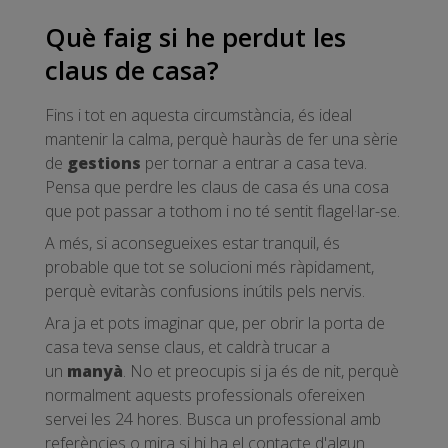
Què faig si he perdut les
claus de casa?
Fins i tot en aquesta circumstància, és ideal
mantenir la calma, perquè hauràs de fer una sèrie
de
gestions
per tornar a entrar a casa teva.
Pensa que perdre les claus de casa és una cosa
que pot passar a tothom i no té sentit flagel·lar-se.
A més, si aconsegueixes estar tranquil, és
probable que tot se solucioni més ràpidament,
perquè evitaràs confusions inútils pels nervis.
Ara ja et pots imaginar que, per obrir la porta de
casa teva sense claus, et caldrà trucar a
un
manyà
. No et preocupis si ja és de nit, perquè
normalment aquests professionals ofereixen
servei les 24 hores. Busca un professional amb
referències o mira si hi ha el contacte d'algun