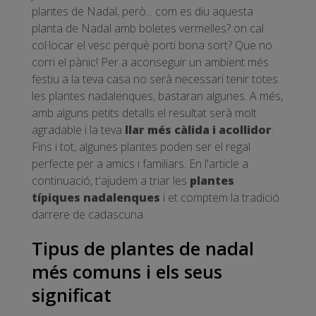
plantes de Nadal, però... com es diu aquesta
planta de Nadal amb boletes vermelles? on cal
col·locar el vesc perquè porti bona sort? Que no
corri el pànic! Per a aconseguir un ambient més
festiu a la teva casa no serà necessari tenir totes
les plantes nadalenques, bastaran algunes. A més,
amb alguns petits detalls el resultat serà molt
agradable i la teva
llar més càlida i acollidor
.
Fins i tot, algunes plantes poden ser el regal
perfecte per a amics i familiars. En l'article a
continuació, t'ajudem a triar les
plantes
típiques nadalenques
i et comptem la tradició
darrere de cadascuna.
Tipus de plantes de nadal
més comuns i els seus
significat