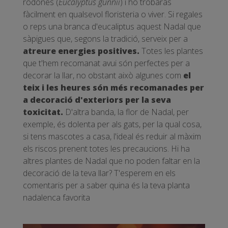
rodones (
Eucalyptus gunnii
) i ho trobaràs
fàcilment en qualsevol floristeria o viver. Si regales
o reps una branca d'eucaliptus aquest Nadal que
sàpigues que, segons la tradició, serveix per a
atreure energies positives.
Totes les plantes
que t'hem recomanat avui són perfectes per a
decorar la llar, no obstant això algunes com
el
teix i les heures són més recomanades per
a decoració d'exteriors per la seva
toxicitat.
D'altra banda, la flor de Nadal, per
exemple, és dolenta per als gats, per la qual cosa,
si tens mascotes a casa, l'ideal és reduir al màxim
els riscos prenent totes les precaucions. Hi ha
altres plantes de Nadal que no poden faltar en la
decoració de la teva llar? T'esperem en els
comentaris per a saber quina és la teva planta
nadalenca favorita