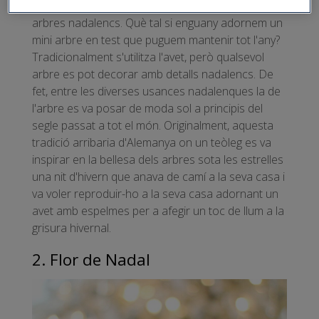
està l'impacte mediambiental dels avets i altres
arbres nadalencs. Què tal si enguany adornem un
mini arbre en test que puguem mantenir tot l'any?
Tradicionalment s'utilitza l'avet, però qualsevol
arbre es pot decorar amb detalls nadalencs. De
fet, entre les diverses usances nadalenques la de
l'arbre es va posar de moda sol a principis del
segle passat a tot el món. Originalment, aquesta
tradició arribaria d'Alemanya on un teòleg es va
inspirar en la bellesa dels arbres sota les estrelles
una nit d'hivern que anava de camí a la seva casa i
va voler reproduir-ho a la seva casa adornant un
avet amb espelmes per a afegir un toc de llum a la
grisura hivernal.
2. Flor de Nadal