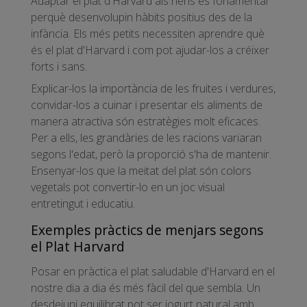
Adaptar el plat d'Harvard als nens és fonamental
perquè desenvolupin hàbits positius des de la
infància. Els més petits necessiten aprendre què
és el plat d'Harvard i com pot ajudar-los a créixer
forts i sans.
Explicar-los la importància de les fruites i verdures,
convidar-los a cuinar i presentar els aliments de
manera atractiva són estratègies molt eficaces.
Per a ells, les grandàries de les racions variaran
segons l'edat, però la proporció s'ha de mantenir.
Ensenyar-los que la meitat del plat són colors
vegetals pot convertir-lo en un joc visual
entretingut i educatiu.
Exemples pràctics de menjars segons
el Plat Harvard
Posar en pràctica el plat saludable d'Harvard en el
nostre dia a dia és més fàcil del que sembla. Un
desdejuni equilibrat pot ser iogurt natural amb