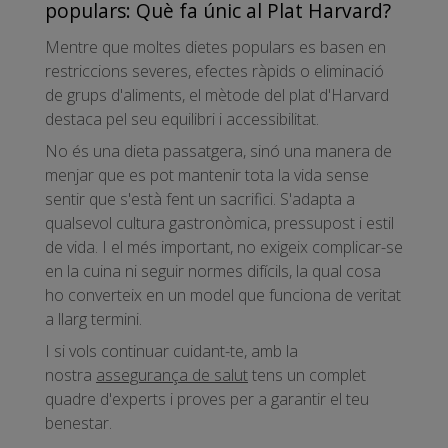
populars: Què fa únic al Plat Harvard?
Mentre que moltes dietes populars es basen en
restriccions severes, efectes ràpids o eliminació
de grups d'aliments, el mètode del plat d'Harvard
destaca pel seu equilibri i accessibilitat.
No és una dieta passatgera, sinó una manera de
menjar que es pot mantenir tota la vida sense
sentir que s'està fent un sacrifici. S'adapta a
qualsevol cultura gastronòmica, pressupost i estil
de vida. I el més important, no exigeix complicar-se
en la cuina ni seguir normes difícils, la qual cosa
ho converteix en un model que funciona de veritat
a llarg termini.
I si vols continuar cuidant-te, amb la
nostra
assegurança de salut
tens un complet
quadre d'experts i proves per a garantir el teu
benestar.