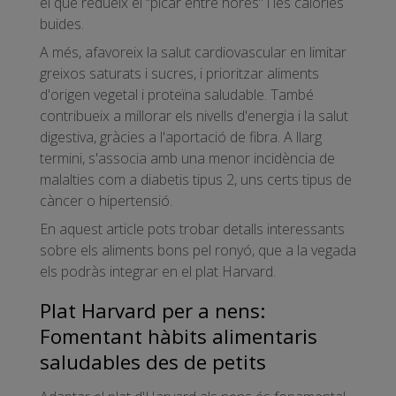
el que redueix el “picar entre hores” i les calories
buides.
A més, afavoreix la salut cardiovascular en limitar
greixos saturats i sucres, i prioritzar aliments
d'origen vegetal i proteïna saludable. També
contribueix a millorar els nivells d'energia i la salut
digestiva, gràcies a l'aportació de fibra. A llarg
termini, s'associa amb una menor incidència de
malalties com a diabetis tipus 2, uns certs tipus de
càncer o hipertensió.
En aquest article pots trobar detalls interessants
sobre els aliments bons pel ronyó, que a la vegada
els podràs integrar en el plat Harvard.
Plat Harvard per a nens:
Fomentant hàbits alimentaris
saludables des de petits