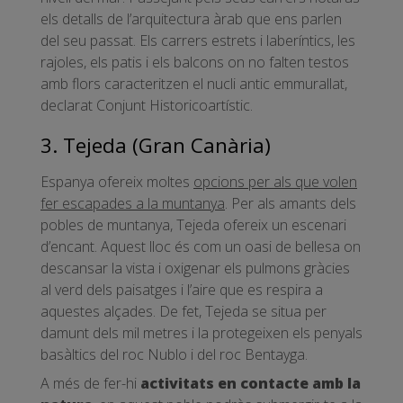
els detalls de l’arquitectura àrab que ens parlen
del seu passat. Els carrers estrets i laberíntics, les
rajoles, els patis i els balcons on no falten testos
amb flors caracteritzen el nucli antic emmurallat,
declarat Conjunt Historicoartístic.
3. Tejeda (Gran Canària)
Espanya ofereix moltes
opcions per als que volen
fer escapades a la muntanya
. Per als amants dels
pobles de muntanya, Tejeda ofereix un escenari
d’encant. Aquest lloc és com un oasi de bellesa on
descansar la vista i oxigenar els pulmons gràcies
al verd dels paisatges i l’aire que es respira a
aquestes alçades. De fet, Tejeda se situa per
damunt dels mil metres i la protegeixen els penyals
basàltics del roc Nublo i del roc Bentayga.
A més de fer-hi
activitats en contacte amb la