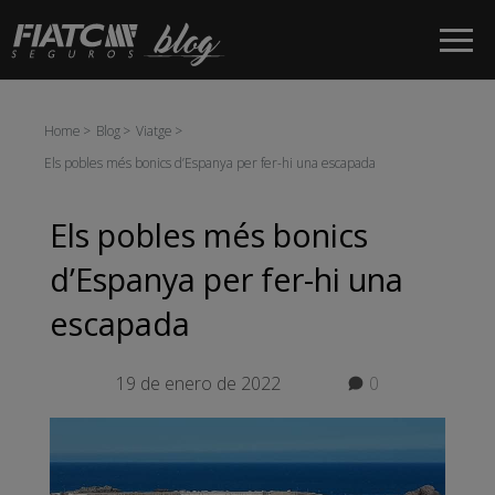
Salta al contingut principal
Home
Blog
Viatge
Els pobles més bonics d’Espanya per fer-hi una escapada
Els pobles més bonics
d’Espanya per fer-hi una
escapada
19 de enero de 2022
0