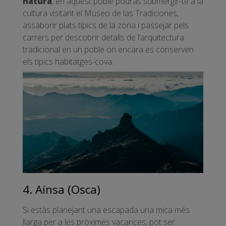
natura
, en aquest poble podràs submergir-te a la
cultura visitant el Museo de las Tradiciones,
assaborir plats típics de la zona i passejar pels
carrers per descobrir detalls de l’arquitectura
tradicional en un poble on encara es conserven
els típics habitatges-cova.
4. Aínsa (Osca)
Si estàs planejant una escapada una mica més
llarga per a les pròximes vacances, pot ser