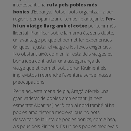
interessant una
ruta pels pobles més
bonics
d’Espanya. Potser pots organitzar-la per
regions per optimitzar el temps i plantejar-te
fer-
hi un viatge llarg amb el cotxe
per tenir més
llibertat. Planificar sobre la marxa és, sens dubte,
un avantatge perquè et permet fer experiències
úniques i ajustar el viatge a les teves exigències.
No obstant això, com en la resta dels viatges és
bona idea
contractar una assegurança de
viatge
que et permeti solucionar fàcilment els
imprevistos i reprendre l'aventura sense massa
preocupacions.
Per a aquesta mena de pla, Aragó ofereix una
gran varietat de pobles amb encant. Ja hem
esmentat Albarrasí, però cap al nord també hi ha
pobles amb història medieval que no pots
descartar de la llista de pobles bonics, com Aínsa,
als peus dels Pirineus. És un dels pobles medievals