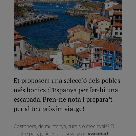
Et proposem una selecció dels pobles
més bonics d’Espanya per fer-hi una
escapada. Pren-ne nota i prepara’t
per al teu pròxim viatge!
Costaners, de muntanya, rurals o medievals? El
nostre país, gràcies a la seva gran
varietat