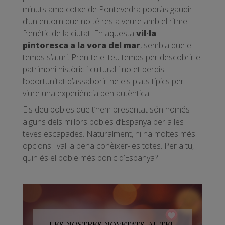
minuts amb cotxe de Pontevedra podràs gaudir
d’un entorn que no té res a veure amb el ritme
frenètic de la ciutat. En aquesta
vil·la
pintoresca a la vora del mar
, sembla que el
temps s’aturi. Pren-te el teu temps per descobrir el
patrimoni històric i cultural i no et perdis
l’oportunitat d’assaborir-ne els plats típics per
viure una experiència ben autèntica.
Els deu pobles que t’hem presentat són només
alguns dels millors pobles d’Espanya per a les
teves escapades. Naturalment, hi ha moltes més
opcions i val la pena conèixer-les totes. Per a tu,
quin és el poble més bonic d’Espanya?
LES NOSTRES NOVETATS, AL TEU