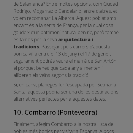
de Salamanca? Entre moltes opcions, com Ciudad
Rodrigo, Mogarraz o Candelario, entre d’altres, et
volem recomanar La Alberca. Aquest poblat amb
encant és a la serra de França, per la qual cosa
gaudeix d’un patrimoni natural ben ric, però també
és famós per la seva
arquitectura i
tradicions
. Passejant pels carrers d’aquesta
bonica vil·la entre el 13 de juny i el 17 de gener,
segurament podràs veure el marrà de San Antón,
el porquet beneït que cada any alimenten i
alliberen els veïns segons la tradició.
Si, en canvi, planeges fer l’escapada per Setmana
Santa, aquesta podria ser una de les
destinacions
alternatives perfectes per a aquestes dates
.
10. Combarro (Pontevedra)
Finalment, afegim Combarro a la nostra llista de
pobles més bonics per visitar a Espanya. A pocs