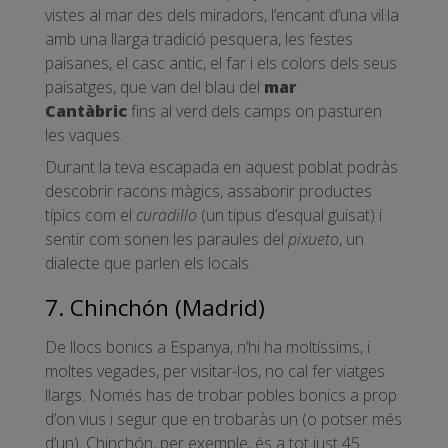
vistes al mar des dels miradors, l’encant d’una vil·la
amb una llarga tradició pesquera, les festes
paisanes, el casc antic, el far i els colors dels seus
paisatges, que van del blau del
mar
Cantàbric
fins al verd dels camps on pasturen
les vaques.
Durant la teva escapada en aquest poblat podràs
descobrir racons màgics, assaborir productes
típics com el
curadillo
(un tipus d’esqual guisat) i
sentir com sonen les paraules del
pixueto
, un
dialecte que parlen els locals.
7. Chinchón (Madrid)
De llocs bonics a Espanya, n’hi ha moltíssims, i
moltes vegades, per visitar-los, no cal fer viatges
llargs. Només has de trobar pobles bonics a prop
d’on vius i segur que en trobaràs un (o potser més
d’un). Chinchón, per exemple, és a tot just 45