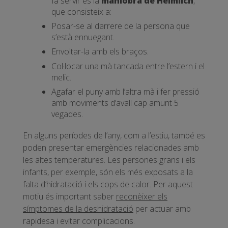
fa servir és la
maniobra de Heimlich
,
que consisteix a:
Posar-se al darrere de la persona que
s’està ennuegant.
Envoltar-la amb els braços.
Col·locar una mà tancada entre l’estern i el
melic.
Agafar el puny amb l’altra mà i fer pressió
amb moviments d’avall cap amunt 5
vegades.
En alguns períodes de l’any, com a l’estiu, també es
poden presentar emergències relacionades amb
les altes temperatures. Les persones grans i els
infants, per exemple, són els més exposats a la
falta d’hidratació i els cops de calor. Per aquest
motiu és important saber
reconèixer els
símptomes de la deshidratació
per actuar amb
rapidesa i evitar complicacions.