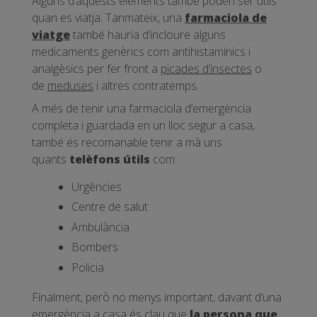
Alguns d’aquests elements també poden ser útils
quan es viatja. Tanmateix, una
farmaciola de
viatge
també hauria d’incloure alguns
medicaments genèrics com antihistamínics i
analgèsics per fer front a
picades d’insectes
o
de
meduses
i altres contratemps.
A més de tenir una farmaciola d’emergència
completa i guardada en un lloc segur a casa,
també és recomanable tenir a mà uns
quants
telèfons útils
com:
Urgències
Centre de salut
Ambulància
Bombers
Policia
Finalment, però no menys important, davant d’una
emergència a casa és clau que
la persona que