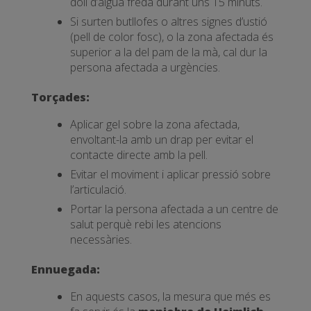
doll d’aigua freda durant uns 15 minuts.
Si surten butllofes o altres signes d’ustió
(pell de color fosc), o la zona afectada és
superior a la del pam de la mà, cal dur la
persona afectada a urgències.
Torçades:
Aplicar gel sobre la zona afectada,
envoltant-la amb un drap per evitar el
contacte directe amb la pell.
Evitar el moviment i aplicar pressió sobre
l’articulació.
Portar la persona afectada a un centre de
salut perquè rebi les atencions
necessàries.
Ennuegada:
En aquests casos, la mesura que més es