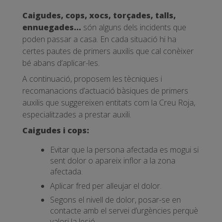
Caigudes, cops, xocs, torçades, talls,
ennuegades…
són alguns dels incidents que
poden passar a casa. En cada situació hi ha
certes pautes de primers auxilis que cal conèixer
bé abans d’aplicar-les.
A continuació, proposem les tècniques i
recomanacions d’actuació bàsiques de primers
auxilis que suggereixen entitats com la Creu Roja,
especialitzades a prestar auxili.
Caigudes i cops:
Evitar que la persona afectada es mogui si
sent dolor o apareix inflor a la zona
afectada.
Aplicar fred per alleujar el dolor.
Segons el nivell de dolor, posar-se en
contacte amb el servei d’urgències perquè
valori la lesió.