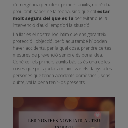
d’emergència per oferir primers auxilis, no n’hi ha
prou amb saber-ne la teoria, sinó que cal
estar
molt segurs del que es fa
per evitar que la
intervenció d’auxili empitjori la situació.
La llar és el nostre lloc íntim que ens garanteix
protecció i objecció, però aquí també hi poden
haver accidents, per la qual cosa, prendre certes
mesures de prevenció sempre és bona idea.
Conèixer els primers auxilis bàsics és una de les
coses que pot ajudar a minimitzar els danys a les
persones que tenen accidents domèstics i, sens
dubte, val la pena tenir-los presents.
LES NOSTRES NOVETATS, AL TEU
CORREU