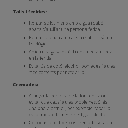
Talls i ferides:
Rentar-se les mans amb aigua i sabó
abans d’auxiliar una persona ferida.
Rentar la ferida amb aigua i sabó o sèrum
fisiològic.
Aplica una gasa estèril i desinfectant iodat
en la ferida.
Evita l’ús de cotó, alcohol, pomades i altres
medicaments per netejar-la.
Cremades:
Allunyar la persona de la font de calor i
evitar que causi altres problemes. Si és
una paella amb oli, per exemple, tapar-la i
evitar moure-la mentre estigui calenta.
Col·locar la part del cos cremada sota un