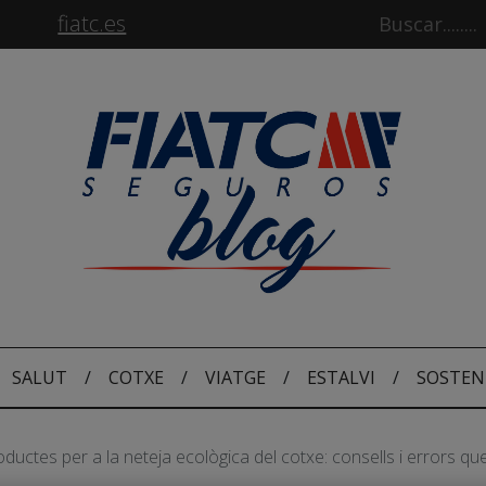
fiatc.es
SALUT
/
COTXE
/
VIATGE
/
ESTALVI
/
SOSTEN
ductes per a la neteja ecològica del cotxe: consells i errors que