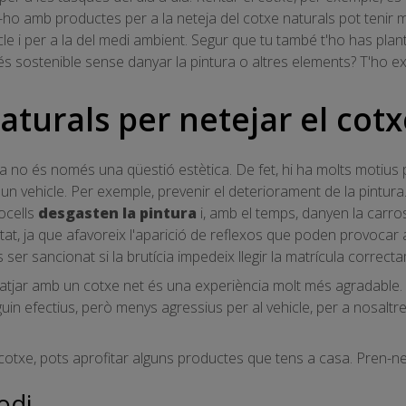
r-ho amb productes per a la neteja del cotxe naturals pot tenir 
icle i per a la del medi ambient. Segur que tu també t'ho has pla
s sostenible sense danyar la pintura o altres elements? T'ho ex
turals per netejar el cotx
a no és només una qüestió estètica. De fet, hi ha molts motius 
'un vehicle. Per exemple, prevenir el deteriorament de la pintura. 
ocells
desgasten la pintura
i, amb el temps, danyen la carros
bilitat, ja que afavoreix l'aparició de reflexos que poden provoca
es ser sancionat si la brutícia impedeix llegir la matrícula correct
viatjar amb un cotxe net és una experiència molt més agradable. 
uin efectius, però menys agressius per al vehicle, per a nosaltre
 cotxe, pots aprofitar alguns productes que tens a casa. Pren-ne
odi