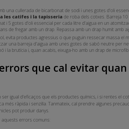
b una cullerada de bicarbonat de sodi i unes gotes d'oli essenci
a les catifes i la tapisseria
de roba dels cotxes. Barreja 10 
t i 5 gotes d'oli essencial per cada litre d'aigua en un atomitza
bans de fregar amb un drap. Repassa amb un drap humit amb ai
rol, evita productes agressius o que puguin ressecar massa el mat
ilitzar una barreja d'aigua amb unes gotes de sabó neutre per nete
bó i la brutícia i, quan acabis, eixuga-ho amb un drap de microfib
errors que cal evitar quan
ser igual d'eficaços que els productes químics, i si rentes el co
sca més ràpida i senzilla. Tanmateix, cal prendre algunes preca
hicles pot produir danys.
a aquests errors comuns: