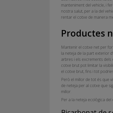
manteniment del vehicle, i fe
nostra salut, per a la del veh
rentar el cotxe de manera mé
Productes na
Mantenir el cotxe net per for
la neteja de la part exterior d
arbres i els excrements dels 
cotxe brut pot limitar la visi
el cotxe brut, fins i tot podri
Però el millor de tot és que 
de neteja per al cotxe que sig
millor.
Per a la neteja ecològica del
Bicarbonat de s