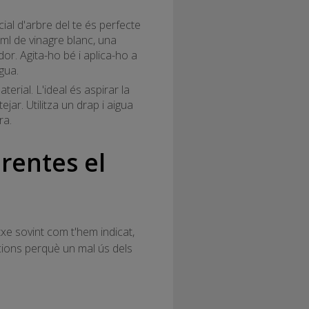
al d'arbre del te és perfecte
ml de vinagre blanc, una
dor. Agita-ho bé i aplica-ho a
gua.
erial. L'ideal és aspirar la
jar. Utilitza un drap i aigua
ra.
 rentes el
txe sovint com t'hem indicat,
ucions perquè un mal ús dels