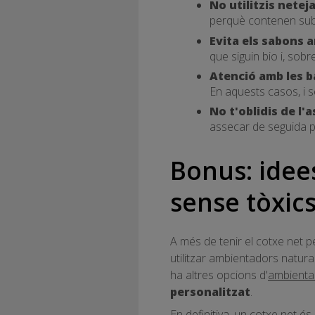
No utilitzis netej
perquè contenen subs
Evita els sabons 
que siguin bio i, sob
Atenció amb les b
En aquests casos, i se
No t'oblidis de l'
assecar de seguida p
Bonus: idee
sense tòxic
A més de tenir el cotxe net p
utilitzar ambientadors natura
ha altres opcions d'
ambienta
personalitzat
.
En definitiva, un cotxe net é