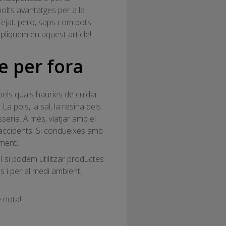
molts avantatges per a la
ntejat, però, saps com pots
pliquem en aquest article!
e per fora
pels quals hauries de cuidar
La pols, la sal, la resina dels
seria. A més, viatjar amb el
r accidents. Si condueixes amb
ament.
I si podem utilitzar productes
s i per al medi ambient,
 nota!