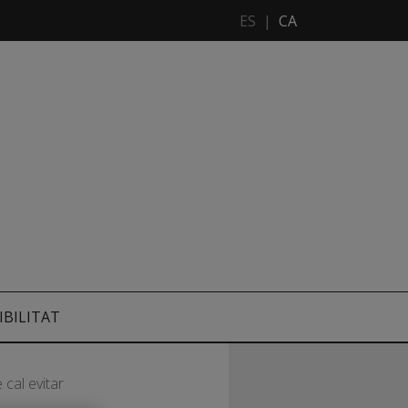
ES
|
CA
IBILITAT
 cal evitar