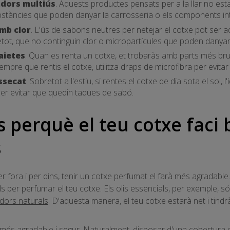
adors multiús
. Aquests productes pensats per a la llar no esta
tàncies que poden danyar la carrosseria o els components in
amb clor
. L'ús de sabons neutres per netejar el cotxe pot ser 
retot, que no continguin clor o micropartícules que poden danyar 
aietes
. Quan es renta un cotxe, et trobaràs amb parts més brut
mpre que rentis el cotxe, utilitza draps de microfibra per evitar r
assecat
. Sobretot a l'estiu, si rentes el cotxe de dia sota el sol, l'i
er evitar que quedin taques de sabó.
s perquè el teu cotxe faci 
s
er fora i per dins, tenir un cotxe perfumat el farà més agradabl
ls per perfumar el teu cotxe. Els olis essencials, per exemple, s
dors naturals
. D'aquesta manera, el teu cotxe estarà net i tind
s més agradable i segur. Naturalment, disposar d'una cobertura 