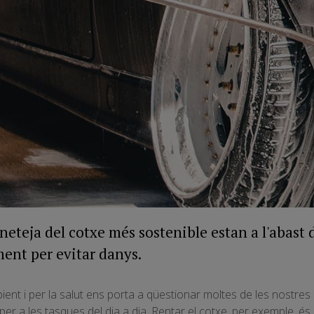
 neteja del cotxe més sostenible estan a l'abast 
ment per evitar danys.
nt i per la salut ens porta a qüestionar moltes de les nostres 
per a les tasques del dia a dia. Rentar el cotxe, per exemple, és