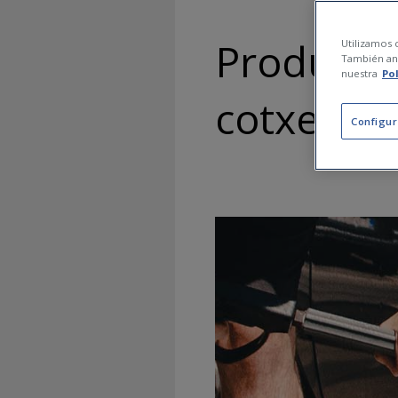
Productes
Utilizamos c
También ana
nuestra
Po
cotxe: con
Configur