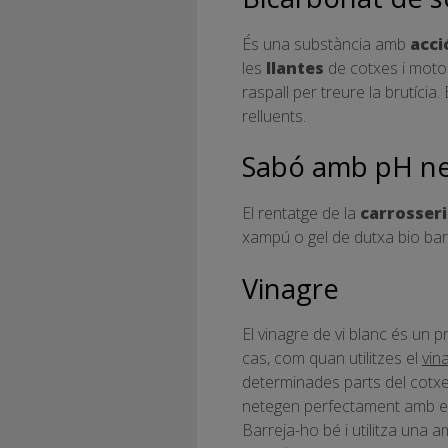
És una substància amb
acci
les
llantes
de cotxes i motos
raspall per treure la brutíci
relluents.
Sabó amb pH n
El rentatge de la
carrosser
xampú o gel de dutxa bio barr
Vinagre
El vinagre de vi blanc és un p
cas, com quan utilitzes el
vin
determinades parts del cotxe
netegen perfectament amb el v
Barreja-ho bé i utilitza una a