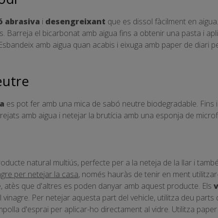
ó abrasiva
i
desengreixant
que es dissol fàcilment en aigua.
. Barreja el bicarbonat amb aigua fins a obtenir una pasta i apli
a. Esbandeix amb aigua quan acabis i eixuga amb paper de diari p
eutre
ia
es pot fer amb una mica de sabó neutre biodegradable. Fins i t
ejats amb aigua i netejar la brutícia amb una esponja de microf
roducte natural multiús, perfecte per a la neteja de la llar i tamb
agre per netejar la casa
, només hauràs de tenir en ment utilitza
, atès que d'altres es poden danyar amb aquest producte. Els
v
inagre. Per netejar aquesta part del vehicle, utilitza deu parts d
mpolla d'esprai per aplicar-ho directament al vidre. Utilitza pape