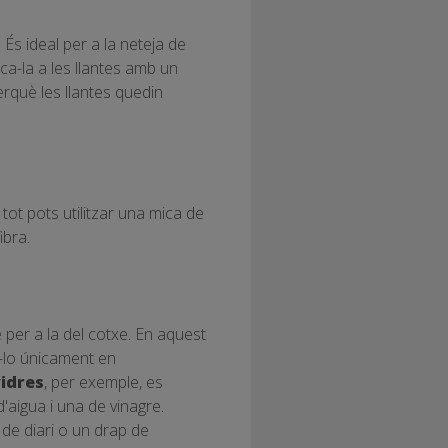
 És ideal per a la neteja de
ca-la a les llantes amb un
erquè les llantes quedin
ot pots utilitzar una mica de
ibra.
é per a la del cotxe. En aquest
r-lo únicament en
idres
, per exemple, es
'aigua i una de vinagre.
r de diari o un drap de