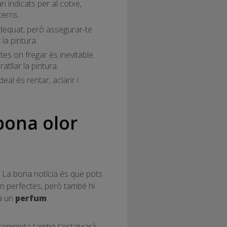
n indicats per al cotxe,
terns.
adequat, però assegurar-te
la pintura.
es on fregar és inevitable.
atllar la pintura.
deal és rentar, aclarir i
bona olor
e. La bona notícia és que pots
ón perfectes, però també hi
rà un
perfum
completa també t'estalviarà