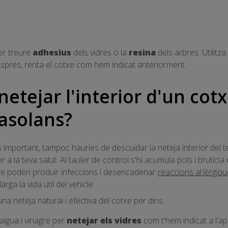
per treure
adhesius
dels vidres o la
resina
dels arbres. Utilitza
esprés, renta el cotxe com hem indicat anteriorment.
netejar l'interior d'un co
asolans?
és important, tampoc hauries de descuidar la neteja interior del t
 a la teva salut. Al tauler de control s'hi acumula pols i brutícia
e poden produir infeccions i desencadenar
reaccions al·lèrgiq
arga la vida útil del vehicle.
na neteja natural i efectiva del cotxe per dins:
'aigua i vinagre per
netejar els vidres
com t'hem indicat a l'apa