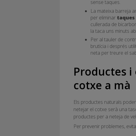
sense taques.
La mateixa barreja am
per eliminar
taques 
cullerada de bicarbona
la taca uns minuts a
Per al tauler de cont
brutícia i després ut
neta per treure el sa
Productes i 
cotxe a mà
Els productes naturals poden 
netejar el cotxe serà una ta
productes per a neteja de ve
Per prevenir problemes, evit