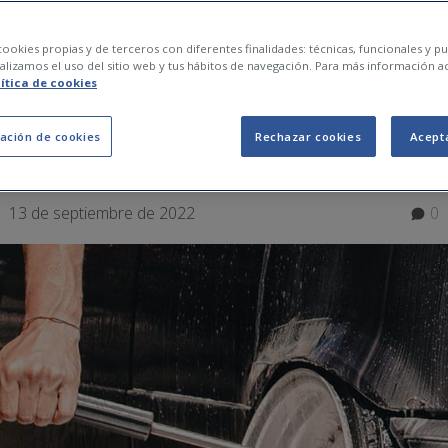
 per a la neteja ecol
ookies propias y de terceros con diferentes finalidades: técnicas, funcionales y pub
lizamos el uso del sitio web y tus hábitos de navegación. Para más información a
lítica de cookies
sells i errors que cal
ación de cookies
Rechazar cookies
Acept
13 de septiembre de 2022
0