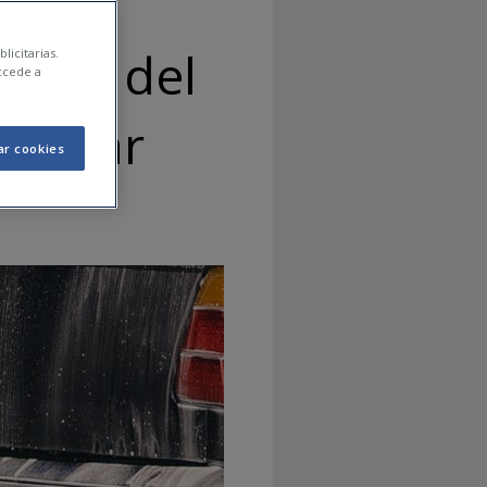
ògica del
licitarias.
ccede a
 evitar
ar cookies