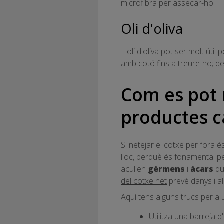
microfibra per assecar-ho.
Oli d'oliva
L'oli d'oliva pot ser molt útil 
amb cotó fins a treure-ho; d
Com es pot 
productes c
Si netejar el cotxe per fora 
lloc, perquè és fonamental per
acullen
gèrmens
i
àcars
qu
del cotxe net
prevé danys i all
Aquí tens alguns trucs per a u
Utilitza una barreja d