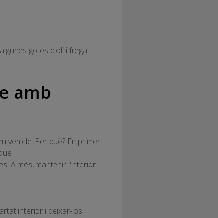
 algunes gotes d'oli i frega
txe amb
eu vehicle. Per què? En primer
 que
ues
. A més,
mantenir l'interior
rtat interior i deixar-los