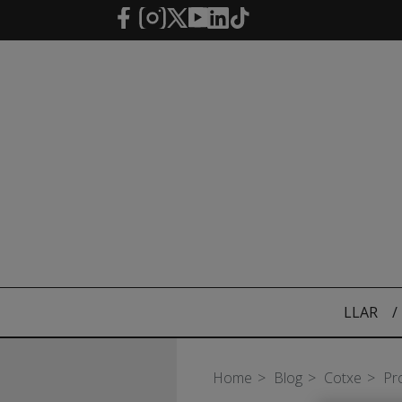
Salta al contingut principal
LLAR
/
Home
Blog
Cotxe
Pro