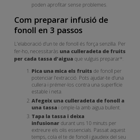
poden aprofitar sense problemes.
Com preparar infusió de
fonoll en 3 passos
L'elaboració d'un te de fonoll és força senzilla. Per
fer-ho, necessitaràs
una culleradeta de fruits
per cada tassa d'aigua
que vulguis preparar*:
Pica una mica els fruits
de fonoll per
potenciar l'extracció. Pots ajudar-te d'una
cullera i prémer-los contra una superfície
estable i neta.
Afegeix una culleradeta de fonoll a
una tassa
i omple-la amb aigua bullent.
Tapa la tassa i deixa
infusionar
durant uns 10 minuts per
extreure els olis essencials. Passat aquest
temps, cola el te de fonoll i gaudeix del seu