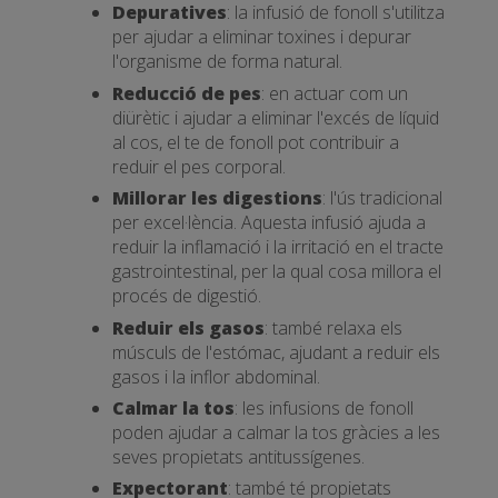
Depuratives
: la infusió de fonoll s'utilitza
per ajudar a eliminar toxines i depurar
l'organisme de forma natural.
Reducció de pes
: en actuar com un
diürètic i ajudar a eliminar l'excés de líquid
al cos, el te de fonoll pot contribuir a
reduir el pes corporal.
Millorar les digestions
: l'ús tradicional
per excel·lència. Aquesta infusió ajuda a
reduir la inflamació i la irritació en el tracte
gastrointestinal, per la qual cosa millora el
procés de digestió.
Reduir els gasos
: també relaxa els
músculs de l'estómac, ajudant a reduir els
gasos i la inflor abdominal.
Calmar la tos
: les infusions de fonoll
poden ajudar a calmar la tos gràcies a les
seves propietats antitussígenes.
Expectorant
: també té propietats