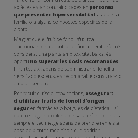
apiàcies estan contraindicades en
persones
que presenten hipersensibilitat
a aquesta
família o a alguns compostos específics de la
planta.
Malgrat que el fruit de fonoll s'utilitza
tradicionalment durant la lactància i l'embaràs i és
considerat una planta amb
toxicitat baixa
, és
oportú
no superar les dosis recomanades
.
Fins i tot així, abans de subministrar el fonoll a
nens i adolescents, és recomanable consultar-ho
amb un pediatre.
Per reduir el risc d'intoxicacions,
assegura't
d'utilitzar fruits de fonoll d'origen
segur
en farmàcies o botigues de dietètica. I si
pateixes algun problema de salut crònic, consulta
sempre el teu metge abans de prendre remeis a
base de plantes medicinals que podrien
interactuar amb fàrmacs o tenir efectes negatius