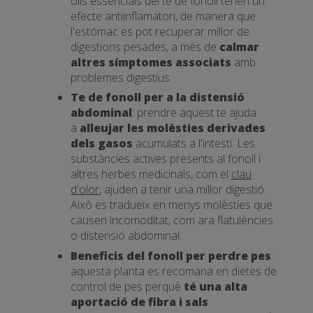
olis essencials del te de fonoll tenen un
efecte antiinflamatori, de manera que
l'estómac es pot recuperar millor de
digestions pesades, a més de
calmar
altres símptomes associats
amb
problemes digestius.
Te de fonoll per a la distensió
abdominal
: prendre aquest te ajuda
a
alleujar les molèsties derivades
dels gasos
acumulats a l'intestí. Les
substàncies actives presents al fonoll i
altres herbes medicinals, com el
clau
d'olor
, ajuden a tenir una millor digestió.
Això es tradueix en menys molèsties que
causen incomoditat, com ara flatulències
o distensió abdominal.
Beneficis del fonoll per perdre pes
:
aquesta planta es recomana en dietes de
control de pes perquè
té una alta
aportació de fibra i sals