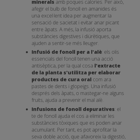
minerals
amb poques calories. Per això,
afegir el bulb de fonoll en amanides és
una excel·lent idea per augmentar la
sensació de sacietat i evitar anar picant
entre àpats. A més, la infusió aporta
substàncies digestives i diürètiques, que
ajuden a sentir-se més lleuger.
Infusió de fonoll per a l'alè
: els olis
essencials del fonoll tenen una acció
antisèptica, per la qual cosa
l'extracte
de la planta s'utilitza per elaborar
productes de cura oral
com ara
pastes de dents i glopeigs. Una infusió
després dels àpats, o mastegar-ne alguns
fruits, ajuda a prevenir el mal alè.
Infusions de fonoll depuratives
: el
te de fonoll ajuda el cos a eliminar les
substàncies tòxiques que es poden anar
acumulant. Per tant, es pot aprofitar la
seva doble acció, que afavoreix la digestió,