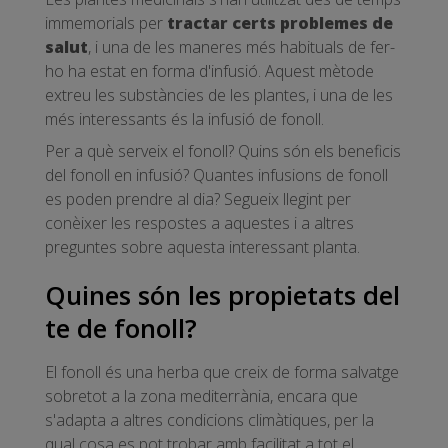
immemorials per
tractar certs problemes de
salut
, i una de les maneres més habituals de fer-
ho ha estat en forma d'infusió. Aquest mètode
extreu les substàncies de les plantes, i una de les
més interessants és la infusió de fonoll.
Per a què serveix el fonoll? Quins són els beneficis
del fonoll en infusió? Quantes infusions de fonoll
es poden prendre al dia? Segueix llegint per
conèixer les respostes a aquestes i a altres
preguntes sobre aquesta interessant planta.
Quines són les propietats del
te de fonoll?
El fonoll és una herba que creix de forma salvatge
sobretot a la zona mediterrània, encara que
s'adapta a altres condicions climàtiques, per la
qual cosa es pot trobar amb facilitat a tot el