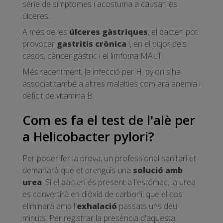
sèrie de símptomes i acostuma a causar les
úlceres.
A més de les
úlceres gàstriques
, el bacteri pot
provocar
gastritis crònica
i, en el pitjor dels
casos, càncer gàstric i el limfoma MALT.
Més recentment, la infecció per H. pylori s'ha
associat també a altres malalties com ara anèmia i
dèficit de vitamina B.
Com es fa el test de l'alè per
a Helicobacter pylori?
Per poder fer la prova, un professional sanitari et
demanarà que et prenguis una
solució amb
urea
. Si el bacteri és present a l'estómac, la urea
es convertirà en diòxid de carboni, que el cos
eliminarà amb l'
exhalació
passats uns deu
minuts. Per registrar la presència d'aquesta