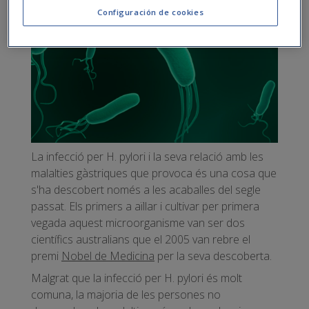
Configuración de cookies
La infecció per H. pylori i la seva relació amb les
malalties gàstriques que provoca és una cosa que
s'ha descobert només a les acaballes del segle
passat. Els primers a aïllar i cultivar per primera
vegada aquest microorganisme van ser dos
científics australians que el 2005 van rebre el
premi
Nobel de Medicina
per la seva descoberta.
Malgrat que la infecció per H. pylori és molt
comuna, la majoria de les persones no