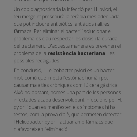
Un cop diagnosticada la infecció per H. pylori, el
teu metge et prescriurà la teràpia més adequada,
que pot incloure antibiòtics, antiàcids i altres
fàrmacs. Per eliminar el bacteri i solucionar el
problema és clau respectar les dosis i la durada
del tractament. D'aquesta manera es prevenen el
problema de la
resistència bacteriana
i les
possibles recaigudes.
En conclusió, l'Helicobacter pylori és un bacteri
molt comú que infecta l'estómac humà i pot
causar malalties cròniques com l'úlcera gàstrica.
Això no obstant, només una part de les persones
infectades acaba desenvolupant infeccions per H.
pylori i quan es manifesten els símptomes hi ha
testos, com la prova d'alè, que permeten detectar
l'Helicobacter pylori i actuar amb fàrmacs que
n'afavoreixen l'eliminació.