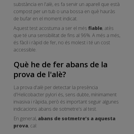
substància en l'alè, es fa servir un aparell que està
compost per un tub o una bossa en què hauràs
de bufar en el moment indicat.
Aquest test acostuma a ser el més
fiable
, atès
que té una sensibilitat de fins al 96%. A més a més,
és fàcil i ràpid de fer, no és molest i té un cost
accessible.
Què he de fer abans de la
prova de l'alè?
La prova d'alè per detectar la presència
d'Helicobacter pylori és, sens dubte, mínimament
invasiva i ràpida, però és important seguir algunes
indicacions abans de sotmetre's al test.
En general,
abans de sotmetre's a aquesta
prova
, cal: