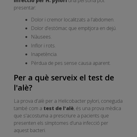
infecció per H. pylori
una persona pot
presentar:
Dolor i cremor localitzats a l'abdomen.
Dolor d'estómac que empitjora en dejú.
Nàusees.
Inflor i rots.
Inapetència.
Pèrdua de pes sense causa aparent.
Per a què serveix el test de
l'alè?
La prova d'alè per a Helicobacter pylori, coneguda
també com a
test de l'alè
, és una prova mèdica
que s'acostuma a prescriure a pacients que
presenten els símptomes d'una infecció per
aquest bacteri.