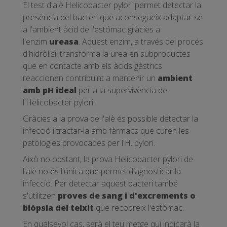
El test d'alè Helicobacter pylori permet detectar la
presència del bacteri que aconsegueix adaptar-se
a l'ambient àcid de l'estómac gràcies a
l'enzim
ureasa
. Aquest enzim, a través del procés
d'hidròlisi, transforma la urea en subproductes
que en contacte amb els àcids gàstrics
reaccionen contribuint a mantenir un
ambient
amb pH ideal
per a la supervivència de
l'Helicobacter pylori.
Gràcies a la prova de l'alè és possible detectar la
infecció i tractar-la amb fàrmacs que curen les
patologies provocades per l'H. pylori.
Això no obstant, la prova Helicobacter pylori de
l'alè no és l'única que permet diagnosticar la
infecció. Per detectar aquest bacteri també
s'utilitzen
proves de sang i d'excrements o
biòpsia del teixit
que recobreix l'estómac.
En qualsevol cas, serà el teu metge qui indicarà la