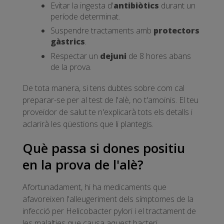
Evitar la ingesta d'
antibiòtics
durant un
període determinat.
Suspendre tractaments amb
protectors
gàstrics
.
Respectar un
dejuni
de 8 hores abans
de la prova.
De tota manera, si tens dubtes sobre com cal
preparar-se per al test de l'alè, no t'amoïnis. El teu
proveïdor de salut te n'explicarà tots els detalls i
aclarirà les qüestions que li plantegis.
Què passa si dones positiu
en la prova de l'alè?
Afortunadament, hi ha medicaments que
afavoreixen l'alleugeriment dels símptomes de la
infecció per Helicobacter pylori i el tractament de
les malalties que causa aquest bacteri.