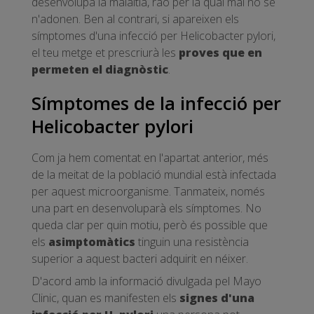
desenvolupa la malaltia, raó per la qual mai no se
n'adonen. Ben al contrari, si apareixen els
símptomes d'una infecció per Helicobacter pylori,
el teu metge et prescriurà les
proves que en
permeten el diagnòstic
.
Símptomes de la infecció per
Helicobacter pylori
Com ja hem comentat en l'apartat anterior, més
de la meitat de la població mundial està infectada
per aquest microorganisme. Tanmateix, només
una part en desenvoluparà els símptomes. No
queda clar per quin motiu, però és possible que
els
asimptomàtics
tinguin una resistència
superior a aquest bacteri adquirit en néixer.
D'acord amb la informació divulgada pel Mayo
Clinic, quan es manifesten els
signes d'una