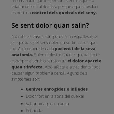
recomanable que les persones entre aquesta
edat acudeixin al dentista perquè aquest avaluï i
es porti un
control dels queixals del seny.
Se sent dolor quan salin?
No tots els casos són iguals, hi ha vegades que
els queixals del seny dolen en sortir i altres que
no. Això depèn de cada
pacient i de la seva
anatomia.
Solen molestar quan el queixal no té
espai per a sortir o surt torta, i
el dolor apareix
quan s'infecta.
Això afecta a altres dents i pot
causar algun problema dental. Alguns dels
símptomes són:
Genives enrogides o inflades
Dolor fort en la zona del queixal
Sabor amarg en la boca
Febrícula