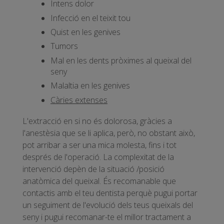
Intens dolor
Infecció en el teixit tou
Quist en les genives
Tumors
Mal en les dents pròximes al queixal del
seny
Malaltia en les genives
Càries extenses
L'extracció en si no és dolorosa, gràcies a
l'anestèsia que se li aplica, però, no obstant això,
pot arribar a ser una mica molesta, fins i tot
després de l'operació. La complexitat de la
intervenció depèn de la situació /posició
anatòmica del queixal. És recomanable que
contactis amb el teu dentista perquè pugui portar
un seguiment de l'evolució dels teus queixals del
seny i pugui recomanar-te el millor tractament a