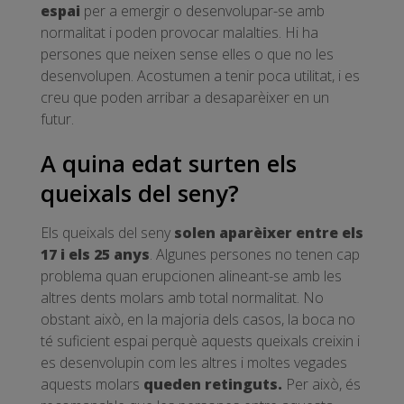
espai
per a emergir o desenvolupar-se amb
normalitat i poden provocar malalties. Hi ha
persones que neixen sense elles o que no les
desenvolupen. Acostumen a tenir poca utilitat, i es
creu que poden arribar a desaparèixer en un
futur.
A quina edat surten els
queixals del seny?
Els queixals del seny
solen aparèixer entre els
17 i els 25 anys
. Algunes persones no tenen cap
problema quan erupcionen alineant-se amb les
altres dents molars amb total normalitat. No
obstant això, en la majoria dels casos, la boca no
té suficient espai perquè aquests queixals creixin i
es desenvolupin com les altres i moltes vegades
aquests molars
queden retinguts.
Per això, és