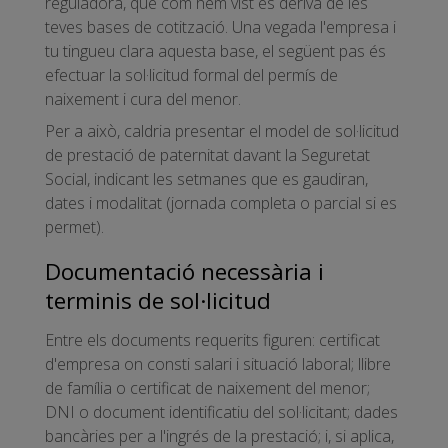
reguladora, que com hem vist es deriva de les
teves bases de cotització. Una vegada l'empresa i
tu tingueu clara aquesta base, el següent pas és
efectuar la sol·licitud formal del permís de
naixement i cura del menor.
Per a això, caldria presentar el model de sol·licitud
de prestació de paternitat davant la Seguretat
Social, indicant les setmanes que es gaudiran,
dates i modalitat (jornada completa o parcial si es
permet).
Documentació necessària i
terminis de sol·licitud
Entre els documents requerits figuren: certificat
d'empresa on consti salari i situació laboral; llibre
de família o certificat de naixement del menor;
DNI o document identificatiu del sol·licitant; dades
bancàries per a l'ingrés de la prestació; i, si aplica,