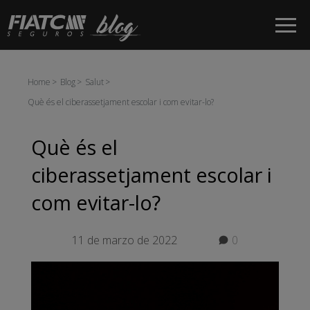
Salta al contingut principal
Home
Blog
Salut
Què és el ciberassetjament escolar i com evitar-lo?
Què és el
ciberassetjament escolar i
com evitar-lo?
11 de marzo de 2022
0