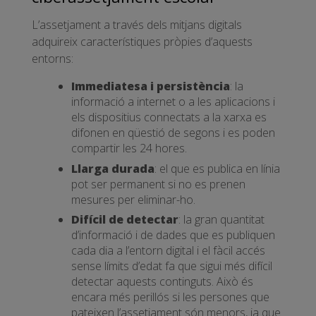
L’assetjament a través dels mitjans digitals
adquireix característiques pròpies d’aquests
entorns:
Immediatesa i persistència
: la
informació a internet o a les aplicacions i
els dispositius connectats a la xarxa es
difonen en qüestió de segons i es poden
compartir les 24 hores.
Llarga durada
: el que es publica en línia
pot ser permanent si no es prenen
mesures per eliminar-ho.
Difícil de detectar
: la gran quantitat
d’informació i de dades que es publiquen
cada dia a l’entorn digital i el fàcil accés
sense límits d’edat fa que sigui més difícil
detectar aquests continguts. Això és
encara més perillós si les persones que
pateixen l’assetjament són menors, ja que