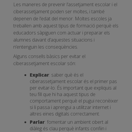
Les maneres de prevenir l’assetjament escolar i el
ciberassetjament poden ser moltes, i també
depenen de l’edat del menor. Moltes escoles ja
treballen amb aquest tipus de formació perquè els
educadors sàpiguen com actuar i preparar els
alumnes davant d’aquestes situacions i
n’entenguin les conseqüències.
Alguns consells bàsics per evitar el
ciberassetjament escolar són:
Explicar
: saber què és el
ciberassetjament escolar és el primer pas
per evitar-lo. És important que expliquis al
teu fill que hi ha aquest tipus de
comportament perquè el pugui reconèixer
si li passa i aprengui a utilitzar internet i
altres eines digitals correctament.
Parlar
: fomentar un ambient obert al
diàleg és clau perquè infants confiïn i