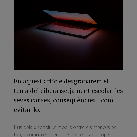
En aquest article desgranarem el
tema del ciberassetjament escolar, les
seves causes, conseqüències i com
evitar-lo.
L’ús dels dispositius mòbils entre els menors és
força comú, i els nens i les nenes cada cop són