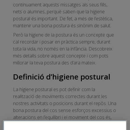
contínuament aquests missatges als seus fills,
nets o alumnes, perquè saben que la higiene
postural és important. De fet, a més de l’estètica,
mantenir una bona postura és sinònim de salut.
Però la higiene de la postura és un concepte que
cal recordar i posar en pràctica sempre, durant
tota la vida, no només en la infància. Descobreix
més detalls sobre aquest concepte i com pots
millorar la teva postura des d’ara mateix.
Definició d’higiene postural
La higiene postural es pot definir com la
realització de moviments correctes durant les
nostres activitats o posicions durant el repòs. Una
bona postura del cos sense esforços excessius o
alteracions en l’equilibri i el moviment del cos és,
en síntesi, el que es pretén amb la higiene