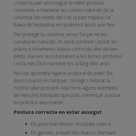
L’objectiu per aconseguir la millor postura
consisteix a mantenir les corbes naturals de la
columna (als nivells del coll, la part mitjana i la
baixa de l’esquena) en qualsevol acció que fem.
Per protegir la columna sense forçar-ne les
curvatures naturals, és ideal conèixer i posar en
pràctica moviments bàsics correctes des de ben
petits. Així ens acostumarem a les bones postures
i serà més fàcil mantenir-les al llarg dels anys.
No vas aprendre higiene postural de petit? Bé,
doncs mai no és tard per corregir i millorar la
nostra salut postural. Aquí tens alguns exemples
de mesures bàsiques que pots començar a posar
en pràctica avui mateix:
Postura correcta en estar assegut
Els peus han d’estar recolzats a terra.
Els genolls, a nivell dels malucs (formant