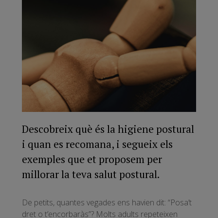
Descobreix què és la higiene postural
i quan es recomana, i segueix els
exemples que et proposem per
millorar la teva salut postural.
De petits, quantes vegades ens havien dit: “Posa’t
dret o t’encorbaràs”? Molts adults repeteixen