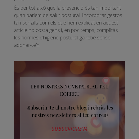
És per tot això que la prevenció és tan important
quan parlem de salut postural. Incorporar gestos
tan senzills com els que hem explicat en aquest
article no costa gens i, en poc temps, compliràs
les normes d’higiene postural gairebé sense
adonar-te’n.
LES NOSTRES NOVETATS, AL TEU
CORREU
¡Subscriu-te al nostre blog i rebràs les
nostres newsletters al teu correu!
SUBSCRIURE’M