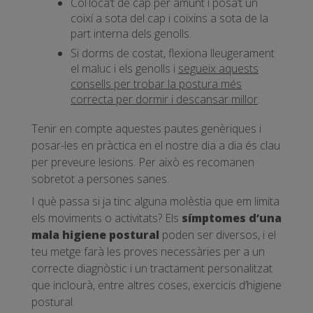
Col·loca’t de cap per amunt i posa’t un
coixí a sota del cap i coixins a sota de la
part interna dels genolls.
Si dorms de costat, flexiona lleugerament
el maluc i els genolls i
segueix aquests
consells per trobar la postura més
correcta per dormir i descansar millor
.
Tenir en compte aquestes pautes genèriques i
posar-les en pràctica en el nostre dia a dia és clau
per preveure lesions. Per això es recomanen
sobretot a persones sanes.
I què passa si ja tinc alguna molèstia que em limita
els moviments o activitats? Els
símptomes d’una
mala higiene postural
poden ser diversos, i el
teu metge farà les proves necessàries per a un
correcte diagnòstic i un tractament personalitzat
que inclourà, entre altres coses, exercicis d’higiene
postural.