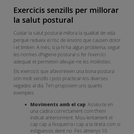
Exercicis senzills per millorar
la salut postural
Cuidar la salut postural millora la qualitat de vida
perquè redueix el risc de lesions que causen dolor
i et limiten. A més, si ja hi ha algun problema, seguir
les normes d’higiene postural o fer l’exercici
adequat et permeten alleujar-ne les molèsties.
Els exercicis que afavoreixen una bona postura
són molt senzills i pots practicar-los diverses
vegades al dia. Te’n proposem uns quants
exemples:
Moviments amb el cap
: Asseu-te en
una cadira correctament com t’hem
indicat anteriorment. Mou lentament el
cap cap a l’esquerra i cap a la dreta com si
estiguessis dient no. Fes almenys 10