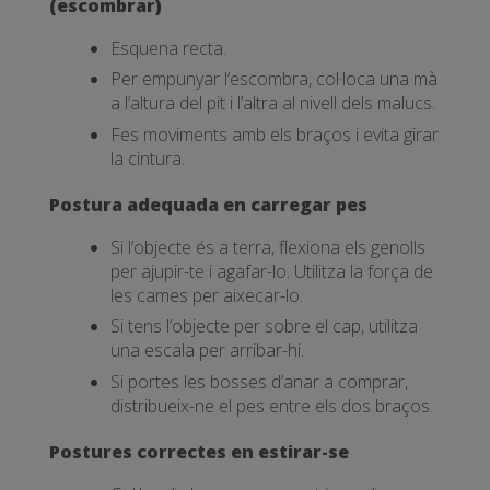
(escombrar)
Esquena recta.
Per empunyar l’escombra, col·loca una mà
a l’altura del pit i l’altra al nivell dels malucs.
Fes moviments amb els braços i evita girar
la cintura.
Postura adequada en carregar pes
Si l’objecte és a terra, flexiona els genolls
per ajupir-te i agafar-lo. Utilitza la força de
les cames per aixecar-lo.
Si tens l’objecte per sobre el cap, utilitza
una escala per arribar-hi.
Si portes les bosses d’anar a comprar,
distribueix-ne el pes entre els dos braços.
Postures correctes en estirar-se