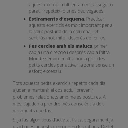
aquest exercici molt lentament, assegut o
parat, i repeteix-lo unes deu vegades.
Estiraments d’esquena
: Practicar
aquests exercicis és molt important per a
la salut postural de la columna, i et
sentiràs molt millor després de fer-los.
Fes cercles amb els malucs
, primer
cap a una direcció i després cap a l’altra.
Mou-te sempre molt a poc a poc i fes
petits cercles per activar la zona sense un
esforç excessiu.
Tots aquests petits exercicis repetits cada dia
ajuden a mantenir el cos actiu i prevenir
problemes relacionats amb males postures. A
més, t’ajuden a prendre més consciència dels
moviments que fas.
Si ja fas algun tipus d’activitat física, segurament ja
practiques aquests exercicis en les rutines. De fet,