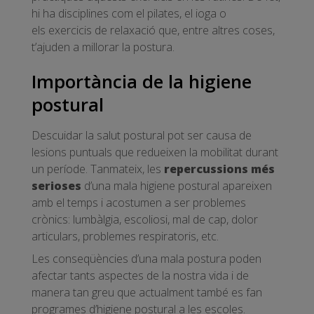
hi ha disciplines com el pilates, el ioga o
els exercicis de relaxació que, entre altres coses,
t’ajuden a millorar la postura.
Importància de la higiene
postural
Descuidar la salut postural pot ser causa de
lesions puntuals que redueixen la mobilitat durant
un període. Tanmateix, les
repercussions més
serioses
d’una mala higiene postural apareixen
amb el temps i acostumen a ser problemes
crònics: lumbàlgia, escoliosi, mal de cap, dolor
articulars, problemes respiratoris, etc.
Les conseqüències d’una mala postura poden
afectar tants aspectes de la nostra vida i de
manera tan greu que actualment també es fan
programes d’higiene postural a les escoles.