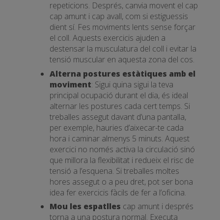
repeticions. Després, canvia movent el cap
cap amunt i cap avall, com si estiguessis
dient sí. Fes moviments lents sense forçar
el coll. Aquests exercicis ajuden a
destensar la musculatura del coll i evitar la
tensió muscular en aquesta zona del cos.
Alterna postures estàtiques amb el
moviment
: Sigui quina sigui la teva
principal ocupació durant el dia, és ideal
alternar les postures cada cert temps. Si
treballes assegut davant d’una pantalla,
per exemple, hauries d’aixecar-te cada
hora i caminar almenys 5 minuts. Aquest
exercici no només activa la circulació sinó
que millora la flexibilitat i redueix el risc de
tensió a l’esquena. Si treballes moltes
hores assegut o a peu dret, pot ser bona
idea fer exercicis fàcils de fer a l’oficina.
Mou les espatlles
cap amunt i després
torna a una postura normal. Executa