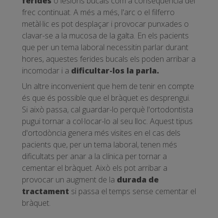
ferides
o lesions bucals com a conseqüència del
frec continuat. A més a més, l'arc o el filferro
metàl·lic es pot desplaçar i provocar punxades o
clavar-se a la mucosa de la galta. En els pacients
que per un tema laboral necessitin parlar durant
hores, aquestes ferides bucals els poden arribar a
incomodar i a
dificultar-los la parla.
Un altre inconvenient que hem de tenir en compte
és que és possible que el bràquet es desprengui.
Si això passa, cal guardar-lo perquè l'ortodontista
pugui tornar a col·locar-lo al seu lloc. Aquest tipus
d'ortodòncia genera més visites en el cas dels
pacients que, per un tema laboral, tenen més
dificultats per anar a la clínica per tornar a
cementar el bràquet. Això els pot arribar a
provocar un augment de la
durada de
tractament
si passa el temps sense cementar el
bràquet.