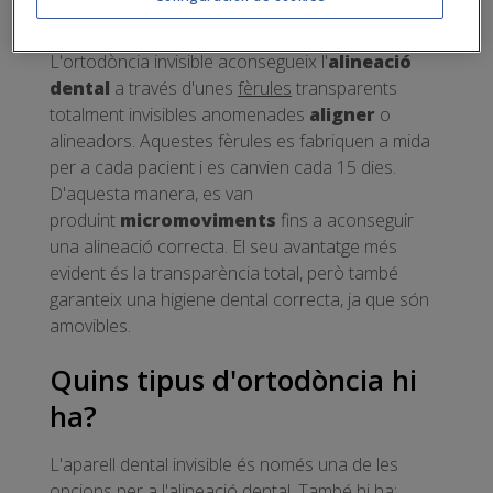
què serveix?
L'ortodòncia invisible aconsegueix l'
alineació
dental
a través d'unes
fèrules
transparents
totalment invisibles anomenades
aligner
o
alineadors. Aquestes fèrules es fabriquen a mida
per a cada pacient i es canvien cada 15 dies.
D'aquesta manera, es van
produint
micromoviments
fins a aconseguir
una alineació correcta. El seu avantatge més
evident és la transparència total, però també
garanteix una higiene dental correcta, ja que són
amovibles.
Quins tipus d'ortodòncia hi
ha?
L'aparell dental invisible és només una de les
opcions per a l'alineació dental. També hi ha: