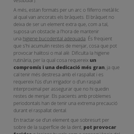
vestibular).
A més, estan formats per un arc o filferro metàl·lic
al qual van ancorats els bràquets. El bràquet no
deixa de ser un element extra que, com a tal,
suposa un obstacle a l'hora de mantenir
una
higiene bucodental adequada
. És freqüent
que s'hi acumulin restes de menjar, cosa que pot
provocar halitosi o mal alè. Dificulta la higiene
rutinària, per la qual cosa requereix
un
compromís i una dedicació més gran
, ja que
cal tenir més destresa amb el raspallat i es
requereix l'ús d'un irrigador o d'un raspall
interproximal per assegurar que no hi quedin
restes de menjar. Els pacients amb problemes
periodontals han de tenir una extrema precaució
durant el raspallat dental.
En tractar-se d'un element que sobresurt per
sobre de la superfície de la dent,
pot provocar