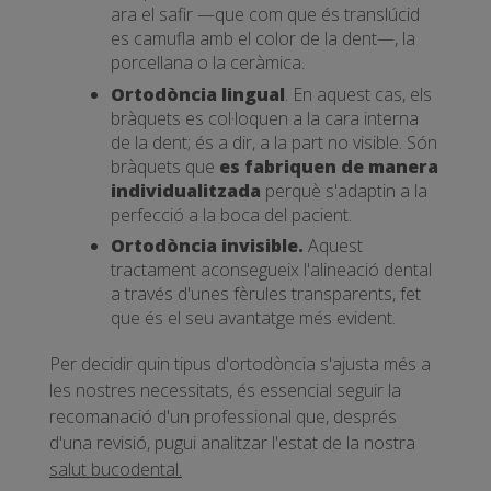
ara el safir —que com que és translúcid
es camufla amb el color de la dent—, la
porcellana o la ceràmica.
Ortodòncia lingual
. En aquest cas, els
bràquets es col·loquen a la cara interna
de la dent; és a dir, a la part no visible. Són
bràquets que
es fabriquen de manera
individualitzada
perquè s'adaptin a la
perfecció a la boca del pacient.
Ortodòncia invisible.
Aquest
tractament aconsegueix l'alineació dental
a través d'unes fèrules transparents, fet
que és el seu avantatge més evident.
Per decidir quin tipus d'ortodòncia s'ajusta més a
les nostres necessitats, és essencial seguir la
recomanació d'un professional que, després
d'una revisió, pugui analitzar l'estat de la nostra
salut bucodental.