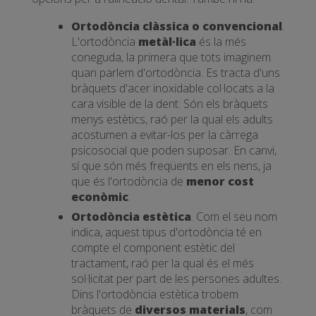
Ortodòncia clàssica o convencional
.
L'ortodòncia
metàl·lica
és la més
coneguda, la primera que tots imaginem
quan parlem d'ortodòncia. Es tracta d'uns
bràquets d'acer inoxidable col·locats a la
cara visible de la dent. Són els bràquets
menys estètics, raó per la qual els adults
acostumen a evitar-los per la càrrega
psicosocial que poden suposar. En canvi,
sí que són més freqüents en els nens, ja
que és l'ortodòncia de
menor cost
econòmic
.
Ortodòncia estètica
. Com el seu nom
indica, aquest tipus d'ortodòncia té en
compte el component estètic del
tractament, raó per la qual és el més
sol·licitat per part de les persones adultes.
Dins l'ortodòncia estètica trobem
bràquets de
diversos materials
, com