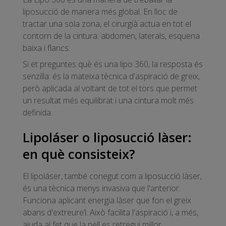
liposucció de manera més global. En lloc de
tractar una sola zona, el cirurgià actua en tot el
contorn de la cintura: abdomen, laterals, esquena
baixa i flancs.
Si et preguntes què és una lipo 360, la resposta és
senzilla: és la mateixa tècnica d'aspiració de greix,
però aplicada al voltant de tot el tors que permet
un resultat més equilibrat i una cintura molt més
definida.
Lipoláser o liposucció làser:
en què consisteix?
El lipoláser, també conegut com a liposucció làser,
és una tècnica menys invasiva que l'anterior.
Funciona aplicant energia làser que fon el greix
abans d'extreure’l. Això facilita l'aspiració i, a més,
ajuda al fet que la pell es retregui millor.