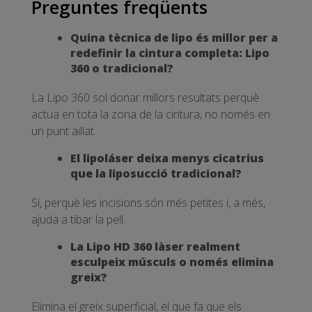
Preguntes freqüents
Quina tècnica de lipo és millor per a
redefinir la cintura completa: Lipo
360 o tradicional?
La Lipo 360 sol donar millors resultats perquè
actua en tota la zona de la cintura, no només en
un punt aïllat.
El lipoláser deixa menys cicatrius
que la liposucció tradicional?
Sí, perquè les incisions són més petites i, a més,
ajuda a tibar la pell.
La Lipo HD 360 làser realment
esculpeix músculs o només elimina
greix?
Elimina el greix superficial, el que fa que els