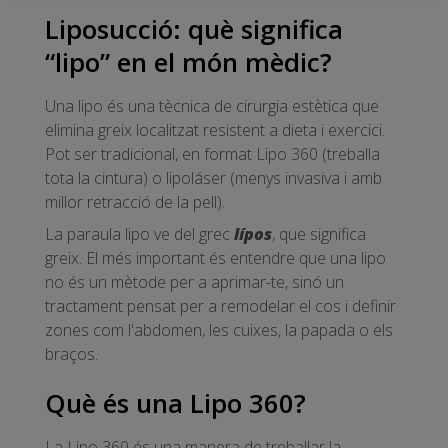
Liposucció: què significa
“lipo” en el món mèdic?
Una lipo és una tècnica de cirurgia estètica que
elimina greix localitzat resistent a dieta i exercici.
Pot ser tradicional, en format Lipo 360 (treballa
tota la cintura) o lipoláser (menys invasiva i amb
millor retracció de la pell).
La paraula lipo ve del grec
lípos
, que significa
greix. El més important és entendre que una lipo
no és un mètode per a aprimar-te, sinó un
tractament pensat per a remodelar el cos i definir
zones com l'abdomen, les cuixes, la papada o els
braços.
Què és una Lipo 360?
La Lipo 360 és una manera de treballar la