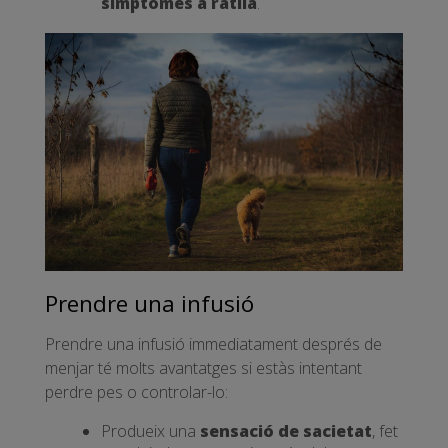
símptomes
a ratlla
.
Prendre una infusió
Prendre una infusió immediatament després de
menjar té molts avantatges si estàs intentant
perdre pes o controlar-lo:
Produeix una
sensació de sacietat
, fet