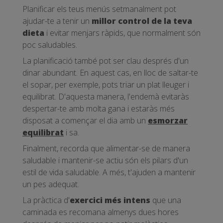
Planificar els teus menús setmanalment pot
ajudar-te a tenir un
millor control de la teva
dieta
i evitar menjars ràpids, que normalment són
poc saludables.
La planificació també pot ser clau després d'un
dinar abundant. En aquest cas, en lloc de saltar-te
el sopar, per exemple, pots triar un plat lleuger i
equilibrat. D'aquesta manera, l'endemà evitaràs
despertar-te amb molta gana i estaràs més
disposat a començar el dia amb un
esmorzar
equilibrat
i sa.
Finalment, recorda que alimentar-se de manera
saludable i mantenir-se actiu són els pilars d'un
estil de vida saludable. A més, t'ajuden a mantenir
un pes adequat.
La pràctica d'
exercici més intens
que una
caminada es recomana almenys dues hores