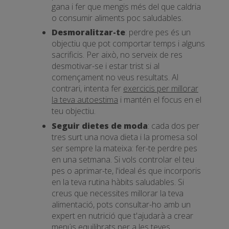
gana i fer que mengis més del que caldria
o consumir aliments poc saludables.
Desmoralitzar-te
: perdre pes és un
objectiu que pot comportar temps i alguns
sacrificis. Per això, no serveix de res
desmotivar-se i estar trist si al
començament no veus resultats. Al
contrari, intenta fer
exercicis per millorar
la teva autoestima
i mantén el focus en el
teu objectiu.
Seguir dietes de moda
: cada dos per
tres surt una nova dieta i la promesa sol
ser sempre la mateixa: fer-te perdre pes
en una setmana. Si vols controlar el teu
pes o aprimar-te, l'ideal és que incorporis
en la teva rutina hàbits saludables. Si
creus que necessites millorar la teva
alimentació, pots consultar-ho amb un
expert en nutrició que t'ajudarà a crear
menús equilibrats per a les teves