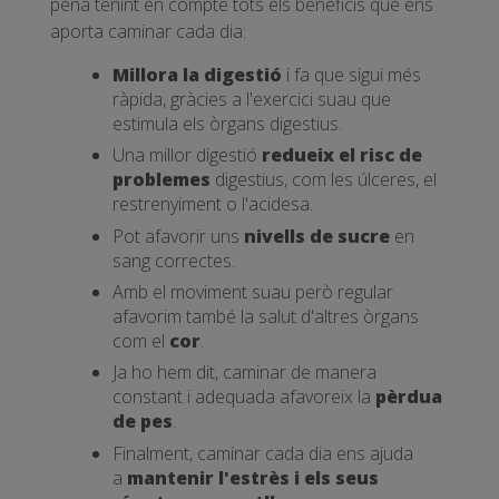
pena tenint en compte tots els beneficis que ens
aporta caminar cada dia:
Millora la digestió
i fa que sigui més
ràpida, gràcies a l'exercici suau que
estimula els òrgans digestius.
Una millor digestió
redueix el risc de
problemes
digestius, com les úlceres, el
restrenyiment o l'acidesa.
Pot afavorir uns
nivells de sucre
en
sang correctes.
Amb el moviment suau però regular
afavorim també la salut d'altres òrgans
com el
cor
.
Ja ho hem dit, caminar de manera
constant i adequada afavoreix la
pèrdua
de pes
.
Finalment, caminar cada dia ens ajuda
a
mantenir l'
estrès i els seus