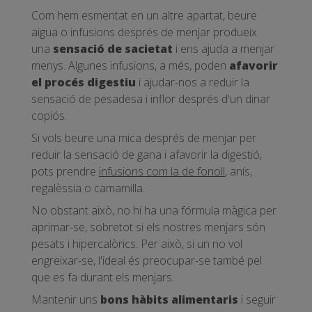
Com hem esmentat en un altre apartat, beure
aigua o infusions després de menjar produeix
una
sensació de sacietat
i ens ajuda a menjar
menys. Algunes infusions, a més, poden
afavorir
el procés digestiu
i ajudar-nos a reduir la
sensació de pesadesa i inflor després d'un dinar
copiós.
Si vols beure una mica després de menjar per
reduir la sensació de gana i afavorir la digestió,
pots prendre
infusions com la de fonoll
, anís,
regalèssia o camamilla.
No obstant això, no hi ha una fórmula màgica per
aprimar-se, sobretot si els nostres menjars són
pesats i hipercalòrics. Per això, si un no vol
engreixar-se, l'ideal és preocupar-se també pel
que es fa durant els menjars.
Mantenir uns
bons hàbits alimentaris
i seguir