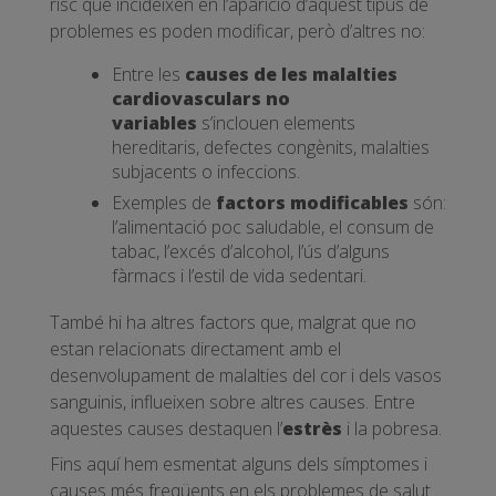
risc que incideixen en l’aparició d’aquest tipus de
problemes es poden modificar, però d’altres no:
Entre les
causes de les malalties
cardiovasculars no
variables
s’inclouen elements
hereditaris, defectes congènits, malalties
subjacents o infeccions.
Exemples de
factors modificables
són:
l’alimentació poc saludable, el consum de
tabac, l’excés d’alcohol, l’ús d’alguns
fàrmacs i l’estil de vida sedentari.
També hi ha altres factors que, malgrat que no
estan relacionats directament amb el
desenvolupament de malalties del cor i dels vasos
sanguinis, influeixen sobre altres causes. Entre
aquestes causes destaquen l’
estrès
i la pobresa.
Fins aquí hem esmentat alguns dels símptomes i
causes més freqüents en els problemes de salut