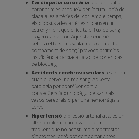
Cardiopatia coronària
o arteriopatia
coronària: es produeix per l’acumulació de
placa a les artèries del cor. Amb el temps,
els dipòsits a les artèries hi causen un
estrenyiment que dificulta el flux de sang i
oxigen cap al cor. Aquesta condició
debilita el teixit muscular del cor: afecta el
bombament de sang i provoca arrítmies,
insuficiència cardíaca i atac de cor en cas
de bloqueig.
Accidents cerebrovasculars:
es dona
quan el cervell no rep sang. Aquesta
patologia pot aparèixer com a
conseqüència d’un coàgul de sang als
vasos cerebrals o per una hemorràgia al
cervell.
Hipertensió
o pressió arterial alta: és un
altre problema cardiovascular molt
freqüent que no acostuma a manifestar
símptomes, però pot comportar altres