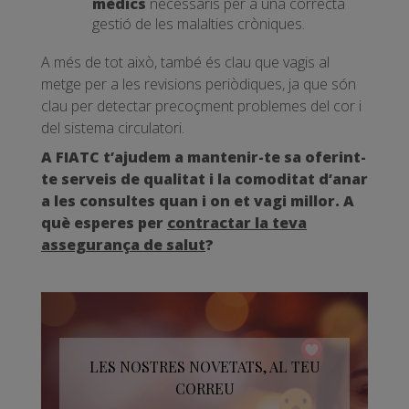
mèdics
necessaris per a una correcta
gestió de les malalties cròniques.
A més de tot això, també és clau que vagis al
metge per a les revisions periòdiques, ja que són
clau per detectar precoçment problemes del cor i
del sistema circulatori.
A FIATC t’ajudem a mantenir-te sa oferint-
te serveis de qualitat i la comoditat d’anar
a les consultes quan i on et vagi millor. A
què esperes per
contractar la teva
assegurança de salut
?
LES NOSTRES NOVETATS, AL TEU
CORREU