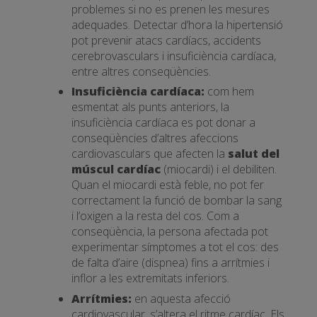
problemes si no es prenen les mesures
adequades. Detectar d’hora la hipertensió
pot prevenir atacs cardíacs, accidents
cerebrovasculars i insuficiència cardíaca,
entre altres conseqüències.
Insuficiència cardíaca:
com hem
esmentat als punts anteriors, la
insuficiència cardíaca es pot donar a
conseqüències d’altres afeccions
cardiovasculars que afecten la
salut del
múscul cardíac
(miocardi) i el debiliten.
Quan el miocardi està feble, no pot fer
correctament la funció de bombar la sang
i l’oxigen a la resta del cos. Com a
conseqüència, la persona afectada pot
experimentar símptomes a tot el cos: des
de falta d’aire (dispnea) fins a arrítmies i
inflor a les extremitats inferiors.
Arrítmies:
en aquesta afecció
cardiovascular, s’altera el ritme cardíac. Els