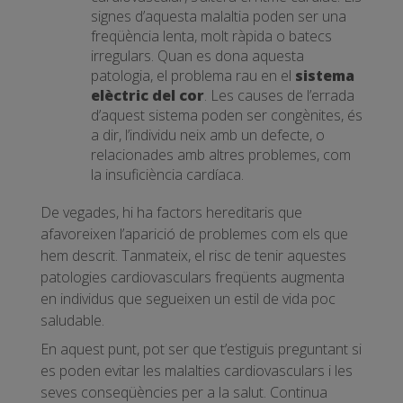
signes d’aquesta malaltia poden ser una
freqüència lenta, molt ràpida o batecs
irregulars. Quan es dona aquesta
patologia, el problema rau en el
sistema
elèctric del cor
. Les causes de l’errada
d’aquest sistema poden ser congènites, és
a dir, l’individu neix amb un defecte, o
relacionades amb altres problemes, com
la insuficiència cardíaca.
De vegades, hi ha factors hereditaris que
afavoreixen l’aparició de problemes com els que
hem descrit. Tanmateix, el risc de tenir aquestes
patologies cardiovasculars freqüents augmenta
en individus que segueixen un estil de vida poc
saludable.
En aquest punt, pot ser que t’estiguis preguntant si
es poden evitar les malalties cardiovasculars i les
seves conseqüències per a la salut. Continua