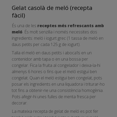
Gelat casolà de meló (recepta
fàcil)
És una de les
receptes més refrescants amb
meló
. És molt senzilla i només necessites dos
ingredients: meló i iogurt grec (1 tassa de meló en
daus petits per cada 125 g de iogurt).
Talla el meló en daus petits i aboca'ls en un
contenidor amb tapa o en una bossa per
congelar. Fica la fruita al congelador i deixa-la-hi
almenys 6 hores o fins que el meló estigui ben
congelat. Quan el meló estigui ben congelat, pots
posar els ingredients en una liquadora i triturar-ho
tot fins a obtenir-ne una consistència homogènia.
Pots afegir-hi unes fulles de menta fresca per
decorar.
La mateixa recepta de gelat de meló es pot fer