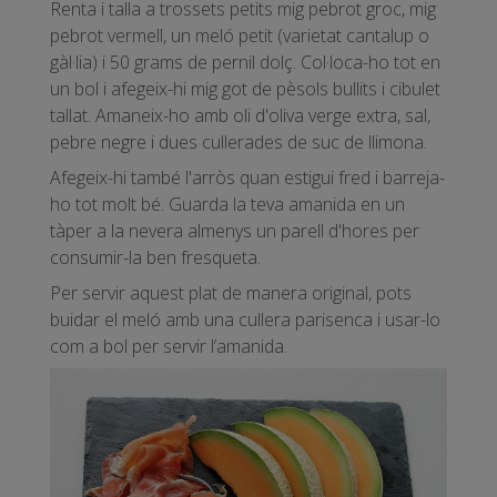
Renta i talla a trossets petits mig pebrot groc, mig
pebrot vermell, un meló petit (varietat cantalup o
gàl·lia) i 50 grams de pernil dolç. Col·loca-ho tot en
un bol i afegeix-hi mig got de pèsols bullits i cibulet
tallat. Amaneix-ho amb oli d'oliva verge extra, sal,
pebre negre i dues cullerades de suc de llimona.
Afegeix-hi també l'arròs quan estigui fred i barreja-
ho tot molt bé. Guarda la teva amanida en un
tàper a la nevera almenys un parell d'hores per
consumir-la ben fresqueta.
Per servir aquest plat de manera original, pots
buidar el meló amb una cullera parisenca i usar-lo
com a bol per servir l’amanida.