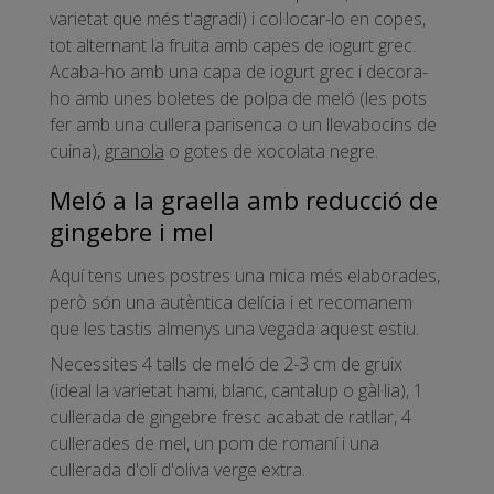
varietat que més t'agradi) i col·locar-lo en copes,
tot alternant la fruita amb capes de iogurt grec.
Acaba-ho amb una capa de iogurt grec i decora-
ho amb unes boletes de polpa de meló (les pots
fer amb una cullera parisenca o un llevabocins de
cuina),
granola
o gotes de xocolata negre.
Meló a la graella amb reducció de
gingebre i mel
Aquí tens unes postres una mica més elaborades,
però són una autèntica delícia i et recomanem
que les tastis almenys una vegada aquest estiu.
Necessites 4 talls de meló de 2-3 cm de gruix
(ideal la varietat hami, blanc, cantalup o gàl·lia), 1
cullerada de gingebre fresc acabat de ratllar, 4
cullerades de mel, un pom de romaní i una
cullerada d'oli d'oliva verge extra.