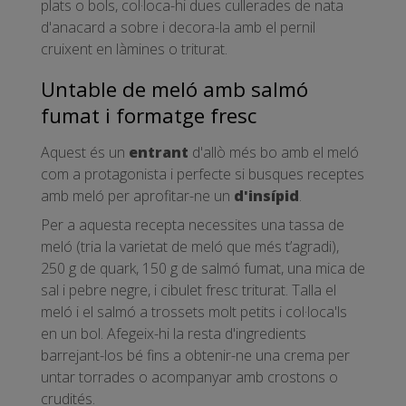
plats o bols, col·loca-hi dues cullerades de nata
d'anacard a sobre i decora-la amb el pernil
cruixent en làmines o triturat.
Untable de meló amb salmó
fumat i formatge fresc
Aquest és un
entrant
d'allò més bo amb el meló
com a protagonista i perfecte si busques receptes
amb meló per aprofitar-ne un
d'insípid
.
Per a aquesta recepta necessites una tassa de
meló (tria la varietat de meló que més t’agradi),
250 g de quark, 150 g de salmó fumat, una mica de
sal i pebre negre, i cibulet fresc triturat. Talla el
meló i el salmó a trossets molt petits i col·loca'ls
en un bol. Afegeix-hi la resta d'ingredients
barrejant-los bé fins a obtenir-ne una crema per
untar torrades o acompanyar amb crostons o
crudités.