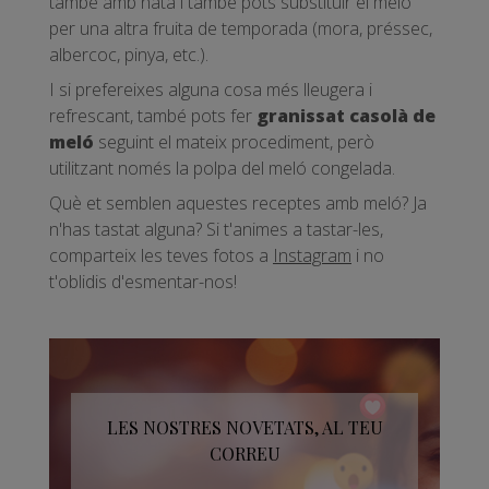
també amb nata i també pots substituir el meló
per una altra fruita de temporada (mora, préssec,
albercoc, pinya, etc.).
I si prefereixes alguna cosa més lleugera i
refrescant, també pots fer
granissat casolà de
meló
seguint el mateix procediment, però
utilitzant només la polpa del meló congelada.
Què et semblen aquestes receptes amb meló? Ja
n'has tastat alguna? Si t'animes a tastar-les,
comparteix les teves fotos a
Instagram
i no
t'oblidis d'esmentar-nos!
LES NOSTRES NOVETATS, AL TEU
CORREU