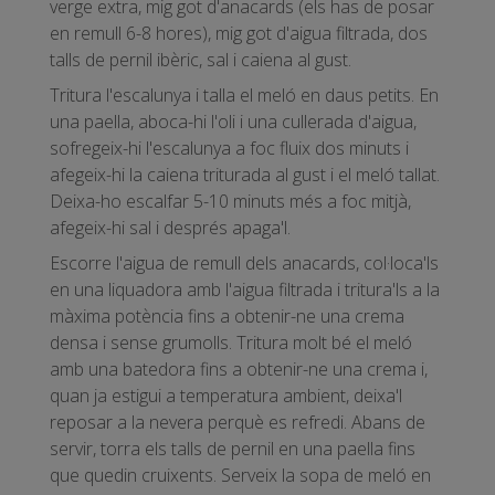
verge extra, mig got d'anacards (els has de posar
en remull 6-8 hores), mig got d'aigua filtrada, dos
talls de pernil ibèric, sal i caiena al gust.
Tritura l'escalunya i talla el meló en daus petits. En
una paella, aboca-hi l'oli i una cullerada d'aigua,
sofregeix-hi l'escalunya a foc fluix dos minuts i
afegeix-hi la caiena triturada al gust i el meló tallat.
Deixa-ho escalfar 5-10 minuts més a foc mitjà,
afegeix-hi sal i després apaga'l.
Escorre l'aigua de remull dels anacards, col·loca'ls
en una liquadora amb l'aigua filtrada i tritura'ls a la
màxima potència fins a obtenir-ne una crema
densa i sense grumolls. Tritura molt bé el meló
amb una batedora fins a obtenir-ne una crema i,
quan ja estigui a temperatura ambient, deixa'l
reposar a la nevera perquè es refredi. Abans de
servir, torra els talls de pernil en una paella fins
que quedin cruixents. Serveix la sopa de meló en