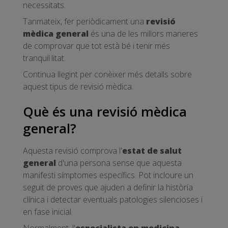
necessitats.
Tanmateix, fer periòdicament una
revisió
mèdica general
és una de les millors maneres
de comprovar que tot està bé i tenir més
tranquil·litat.
Continua llegint per conèixer més detalls sobre
aquest tipus de revisió mèdica.
Què és una revisió mèdica
general?
Aquesta revisió comprova l'
estat de salut
general
d'una persona sense que aquesta
manifesti símptomes específics. Pot incloure un
seguit de proves que ajuden a definir la història
clínica i detectar eventuals patologies silencioses i
en fase inicial.
Normalment, l'
especialista en medicina