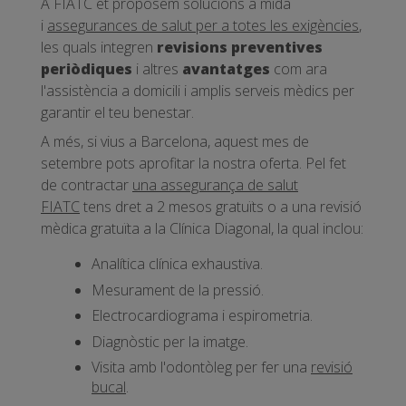
A FIATC et proposem solucions a mida
i
assegurances de salut per a totes les exigències
,
les quals integren
revisions preventives
periòdiques
i altres
avantatges
com ara
l'assistència a domicili i amplis serveis mèdics per
garantir el teu benestar.
A més, si vius a Barcelona, aquest mes de
setembre pots aprofitar la nostra oferta. Pel fet
de contractar
una assegurança de salut
FIATC
tens dret a 2 mesos gratuïts o a una revisió
mèdica gratuïta a la Clínica Diagonal, la qual inclou:
Analítica clínica exhaustiva.
Mesurament de la pressió.
Electrocardiograma i espirometria.
Diagnòstic per la imatge.
Visita amb l'odontòleg per fer una
revisió
bucal
.