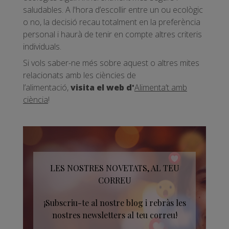
saludables. A l'hora d’escollir entre un ou ecològic
o no, la decisió recau totalment en la preferència
personal i haurà de tenir en compte altres criteris
individuals.
Si vols saber-ne més sobre aquest o altres mites
relacionats amb les ciències de
l’alimentació,
visita el web d'
Alimenta’t amb
ciència
!
LES NOSTRES NOVETATS, AL TEU
CORREU
¡Subscriu-te al nostre blog i rebràs les
nostres newsletters al teu correu!