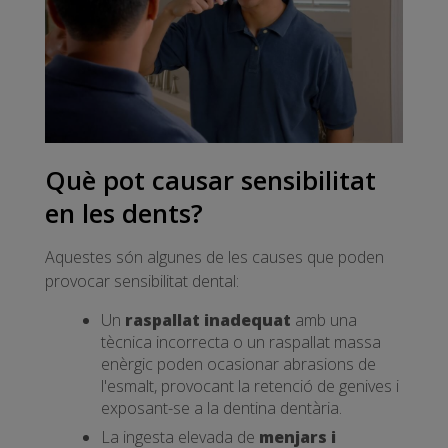
Què pot causar sensibilitat
en les dents?
Aquestes són algunes de les causes que poden
provocar sensibilitat dental:
Un
raspallat inadequat
amb una
tècnica incorrecta o un raspallat massa
enèrgic poden ocasionar abrasions de
l'esmalt, provocant la retenció de genives i
exposant-se a la dentina dentària.
La ingesta elevada de
menjars i