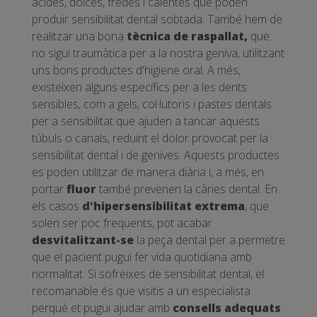
àcides, dolces, fredes i calentes que poden
produir sensibilitat dental sobtada. També hem de
realitzar una bona
tècnica de raspallat,
que
no sigui traumàtica per a la nostra geniva, utilitzant
uns bons productes d'higiene oral. A més,
existeixen alguns específics per a les dents
sensibles, com a gels, col·lutoris i pastes dentals
per a sensibilitat que ajuden a tancar aquests
túbuls o canals, reduint el dolor provocat per la
sensibilitat dental i de genives. Aquests productes
es poden utilitzar de manera diària i, a més, en
portar
fluor
també prevenen la càries dental. En
els casos
d'hipersensibilitat extrema
, que
solen ser poc freqüents, pot acabar
desvitalitzant-se
la peça dental per a permetre
que el pacient pugui fer vida quotidiana amb
normalitat. Si sofreixes de sensibilitat dental, el
recomanable és que visitis a un especialista
perquè et pugui ajudar amb
consells adequats