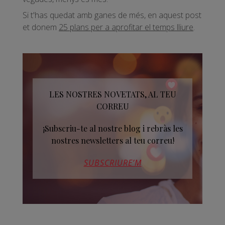
Si t'has quedat amb ganes de més, en aquest post
et donem
25 plans per a aprofitar el temps lliure
.
LES NOSTRES NOVETATS, AL TEU
CORREU
¡Subscriu-te al nostre blog i rebràs les
nostres newsletters al teu correu!
SUBSCRIURE’M