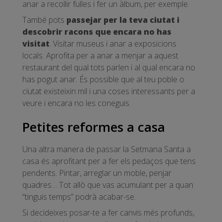
anar a recollir fulles i fer un àlbum, per exemple.
També pots
passejar per la teva ciutat i
descobrir racons que encara no has
visitat
. Visitar museus i anar a exposicions
locals. Aprofita per a anar a menjar a aquest
restaurant del qual tots parlen i al qual encara no
has pogut anar. És possible que al teu poble o
ciutat existeixin mil i una coses interessants per a
veure i encara no les coneguis.
Petites reformes a casa
Una altra manera de passar la Setmana Santa a
casa és aprofitant per a fer els pedaços que tens
pendents. Pintar, arreglar un moble, penjar
quadres… Tot allò que vas acumulant per a quan
“tinguis temps” podrà acabar-se.
Si decideixes posar-te a fer canvis més profunds,