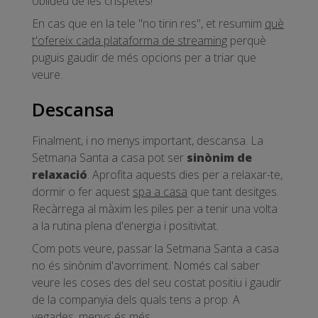
oblideu de les crispetes!
En cas que en la tele "no tirin res", et resumim
què
t'ofereix cada plataforma de streaming
perquè
puguis gaudir de més opcions per a triar que
veure.
Descansa
Finalment, i no menys important, descansa. La
Setmana Santa a casa pot ser
sinònim de
relaxació
. Aprofita aquests dies per a relaxar-te,
dormir o fer aquest
spa a casa
que tant desitges.
Recàrrega al màxim les piles per a tenir una volta
a la rutina plena d'energia i positivitat.
Com pots veure, passar la Setmana Santa a casa
no és sinònim d'avorriment. Només cal saber
veure les coses des del seu costat positiu i gaudir
de la companyia dels quals tens a prop. A
vegades, menys és més.