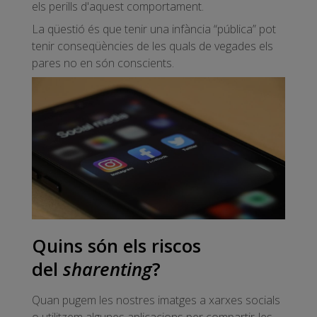
els perills d'aquest comportament.
La qüestió és que tenir una infància “pública” pot
tenir conseqüències de les quals de vegades els
pares no en són conscients.
Quins són els riscos
del
sharenting
?
Quan pugem les nostres imatges a xarxes socials