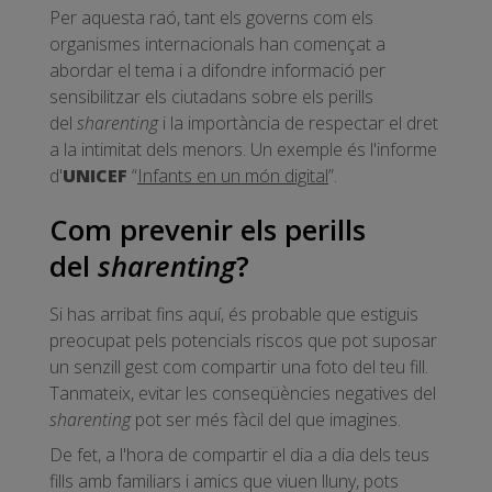
Per aquesta raó, tant els governs com els
organismes internacionals han començat a
abordar el tema i a difondre informació per
sensibilitzar els ciutadans sobre els perills
del
sharenting
i la importància de respectar el dret
a la intimitat dels menors. Un exemple és l'informe
d'
UNICEF
“
Infants en un món digital
”.
Com prevenir els perills
del
sharenting
?
Si has arribat fins aquí, és probable que estiguis
preocupat pels potencials riscos que pot suposar
un senzill gest com compartir una foto del teu fill.
Tanmateix, evitar les conseqüències negatives del
sharenting
pot ser més fàcil del que imagines.
De fet, a l'hora de compartir el dia a dia dels teus
fills amb familiars i amics que viuen lluny, pots