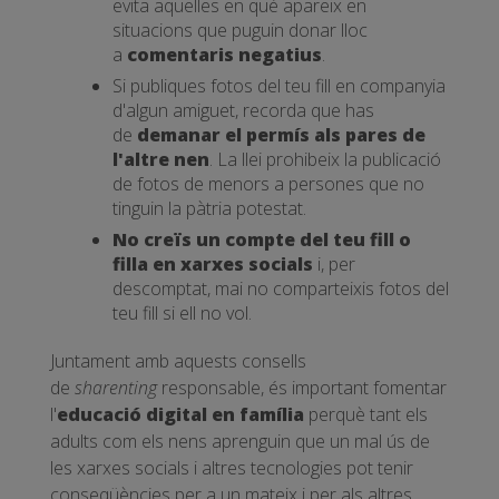
evita aquelles en què apareix en
situacions que puguin donar lloc
a
comentaris negatius
.
Si publiques fotos del teu fill en companyia
d'algun amiguet, recorda que has
de
demanar el permís als pares de
l'altre nen
. La llei prohibeix la publicació
de fotos de menors a persones que no
tinguin la pàtria potestat.
No creïs un compte del teu fill o
filla en xarxes socials
i, per
descomptat, mai no comparteixis fotos del
teu fill si ell no vol.
Juntament amb aquests consells
de
sharenting
responsable, és important fomentar
l'
educació digital en família
perquè tant els
adults com els nens aprenguin que un mal ús de
les xarxes socials i altres tecnologies pot tenir
conseqüències per a un mateix i per als altres.