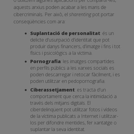
o utilitzem algunes aplicacions per compartir-les,
aquests arxius poden acabar a les mans de
cibercriminals. Per això, el
sharenting
pot portar
conseqüències com ara:
Suplantació de personalitat
: és un
delicte d'usurpació d'identitat que pot
produir danys financers, d'imatge i fins i tot
físics i psicològics a la víctima.
Pornografia
: les imatges compartides
en perfils públics a les xarxes socials es
poden descarregar i retocar fàcilment, i es
poden utilitzar en pedopornografia.
Ciberassetjament
: es tracta d'un
comportament que cerca la intimidació a
través dels mitjans digitals. El
ciberdelinqüent pot utilitzar fotos i vídeos
de la víctima publicats a Internet i utilitzar-
los per difondre mentides, fer xantatge o
suplantar la seva identitat.