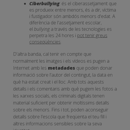
Ciberbullying
: és el ciberassetjament que
es produeix entre menors, és a dir, víctima
i fustigador són ambdós menors d'edat. A
diferència de l'assetjament escolar,
el
bullying
a través de les tecnologies es
perpetra les 24 hores i
pot tenir greus
conseqüències
.
D'altra banda, cal tenir en compte que
normalment les imatges i els vídeos es pugen a
Internet amb les
metadades
que poden donar
informació sobre l'autor del contingut, la data en
què ha estat creat i el lloc. Amb tots aquests
detalls i els comentaris amb què pugem les fotos a
les xarxes socials, els criminals digitals tenen
material suficient per obtenir moltíssims detalls
sobre els menors. Fins i tot, poden aconseguir
detalls sobre l'escola que freqüenta el teu fill i
altres informacions sensibles sobre la seva