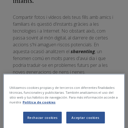
infants.
Compartir fotos i vídeos dels teus fills amb amics i
familiars és qüestió d'instants gràcies a les
tecnologies i a Internet. No obstant això, com
passa sovint al món digital, al darrere de certes
accions s'hi amaguen riscos potencials. En
aquesta ocasió analitzem el
sharenting
, un
fenomen comú en molts pares d'avui dia i que
podria traduir-se en problemes futurs per a les
noves generacions de nens i nenes.
Què significa la
Utilizamos cookies propias y de terceros con diferentes finalidades:
paraula
sharenting
?
técnicas, funcionales y publicitarias. También analizamos el uso del
sitio web y tus hábitos de navegación. Para más información accede a
nuestra
Política de cookies
Sharenting
és un terme anglès recentment
introduït al diccionari britànic Collins, en què es
Rechazar cookies
Aceptar cookies
defineix com un nom formal per descriure “
l'ús