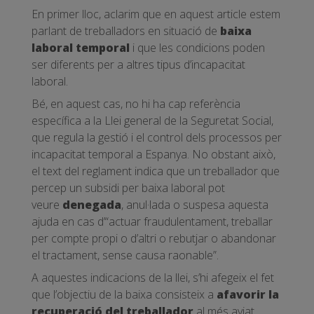
En primer lloc, aclarim que en aquest article estem
parlant de treballadors en situació de
baixa
laboral temporal
i que les condicions poden
ser diferents per a altres tipus d’incapacitat
laboral.
Bé, en aquest cas, no hi ha cap referència
específica a la Llei general de la Seguretat Social,
que regula la gestió i el control dels processos per
incapacitat temporal a Espanya. No obstant això,
el text del reglament indica que un treballador que
percep un subsidi per baixa laboral pot
veure
denegada
, anul·lada o suspesa aquesta
ajuda en cas d’“actuar fraudulentament, treballar
per compte propi o d’altri o rebutjar o abandonar
el tractament, sense causa raonable”.
A aquestes indicacions de la llei, s’hi afegeix el fet
que l’objectiu de la baixa consisteix a
afavorir la
recuperació del treballador
al més aviat