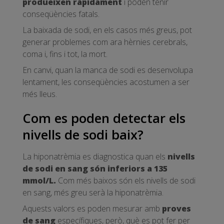
produeixen ràpidament
i poden tenir
conseqüències fatals.
La baixada de sodi, en els casos més greus, pot
generar problemes com ara hèrnies cerebrals,
coma i, fins i tot, la mort.
En canvi, quan la manca de sodi es desenvolupa
lentament, les conseqüències acostumen a ser
més lleus.
Com es poden detectar els
nivells de sodi baix?
La hiponatrèmia es diagnostica quan els
nivells
de sodi en sang són inferiors a 135
mmol/L.
Com més baixos són els nivells de sodi
en sang, més greu serà la hiponatrèmia.
Aquests valors es poden mesurar amb
proves
de sang
específiques, però, què es pot fer per