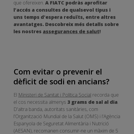
que ofereixen.
A FIATC podràs aprofitar
l'accés a consultes de qualsevol tipus i
uns temps d'espera reduïts, entre altres
avantatges. Descobreix més detalls sobre
les nostres
assegurances de salut
!
Com evitar o prevenir el
dèficit de sodi en ancians?
El
Ministeri de Sanitat i Política Social
recorda que
el cos necessita almenys
3 grams de sal al dia
.
D'altra banda, autoritats sanitàries, com
l'Organització Mundial de la Salut (OMS) i l'Agència
Espanyola de Seguretat Alimentària i Nutrició
(AESAN), recomanen consumir-ne un màxim de 5