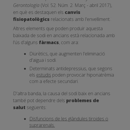
Gerontología
(Vol. 52. Núm. 2. Març - abril 2017),
en què es destaquen els
canvis
fisiopatològics
relacionats amb l'envelliment.
Altres elements que poden produir aquesta
baixada de sodi en ancians està relacionada amb
l'ús d'alguns
fàrmacs
, com ara:
Diürètics, que augmenten l'eliminació
d'aigua i sodi.
Determinats antidepressius, que segons
els
estudis
poden provocar hiponatrèmia
com a efecte secundari.
D'altra banda, la causa del sodi baix en ancians
també pot dependre dels
problemes de
salut
següents:
Disfuncions de les glàndules tiroides o
suprarenals.