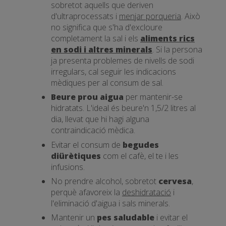
sobretot aquells que deriven
d'ultraprocessats i
menjar porqueria
. Això
no significa que s'ha d'excloure
completament la sal i els
aliments rics
en sodi i altres minerals
. Si la persona
ja presenta problemes de nivells de sodi
irregulars, cal seguir les indicacions
mèdiques per al consum de sal.
Beure prou aigua
per mantenir-se
hidratats. L'ideal és beure'n 1,5/2 litres al
dia, llevat que hi hagi alguna
contraindicació mèdica.
Evitar el consum de
begudes
diürètiques
com el cafè, el te i les
infusions.
No prendre alcohol, sobretot
cervesa
,
perquè afavoreix la
deshidratació
i
l'eliminació d'aigua i sals minerals.
Mantenir un
pes saludable
i evitar el