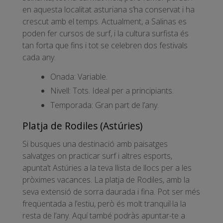
en aquesta localitat asturiana s’ha conservat i ha
crescut amb el temps. Actualment, a Salinas es
poden fer cursos de surf, i la cultura surfista és
tan forta que fins i tot se celebren dos festivals
cada any.
Onada: Variable.
Nivell: Tots. Ideal per a principiants.
Temporada: Gran part de l’any.
Platja de Rodiles (Astúries)
Si busques una destinació amb paisatges
salvatges on practicar surf i altres esports,
apunta’t Astúries a la teva llista de llocs per a les
pròximes vacances. La platja de Rodiles, amb la
seva extensió de sorra daurada i fina. Pot ser més
freqüentada a l’estiu, però és molt tranquil·la la
resta de l’any. Aquí també podràs apuntar-te a