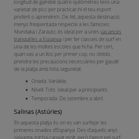
longitud de gairebé quatre quilòmetres tens una
varietat de pics per practicar-hi el teu esport
preferit o aprendre’n. De fet, aquesta destinació,
menys freqüentada respecte a les famoses
Mundaka i Zarautz, és ideal per a unes
vacances
tranquil·les a Espanya
i per fer classes de surf en
una de les moltes escoles que hi ha. Per cert,
quan vas a un lloc per primer cop, no oblidis
prendre les precaucions necessàries per gaudir
de la platja amb tota seguretat.
Onada: Variable.
Nivell: Tots. Ideal per a principiants.
Temporada: De setembre a abril.
Salinas (Astúries)
En aquesta platja és on es van surfejar les
primeres onades d’Espanya. Des d’aquells anys
seixanta, tot ha canviat molt, però l’amor pel surf