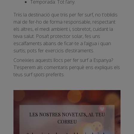
Temporada: Tot l’any.
Triïs la destinació que triïs per fer surf, no t’oblidis
mai de fer-ho de forma responsable, respectant
els altres, el medi ambient i, sobretot, cuidant la
teva salut. Posa’t protector solar, fes uns
escalfaments abans de ficar-te a l’aigua i quan
surtis; pots fer exercicis d’estiraments.
Coneixies aquests llocs per fer surf a Espanya?
T’esperem als comentaris perquè ens expliquis els
teus surf
spots
preferits.
LES NOSTRES NOVETATS, AL TEU
CORREU