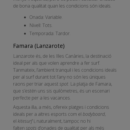
de bona qualitat quan les condicions són ideals.
Onada: Variable.
Nivell: Tots.
Temporada: Tardor.
Famara (Lanzarote)
Lanzarote és, de les Illes Canàries, la destinació
ideal per als que volen aprendre a fer surf.
Tanmateix, l’ambient tranquil i les condicions ideals
per al surf durant tot l’any no són les úniques
raons per triar aquest
spot
. La platja de Famara,
que s’estén uns sis quilòmetres, és un escenari
perfecte per a les vacances.
Aquesta illa, a més, ofereix platges i condicions
ideals per a altres esports com el
bodyboard
,
el
kitesurf
i, naturalment, tampoc no hi
falten
spots
d’onades de qualitat per als més