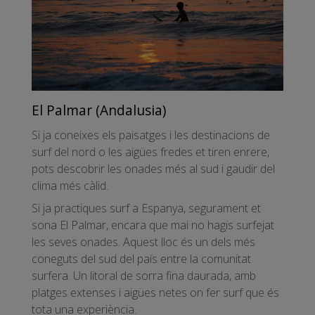
El Palmar (Andalusia)
Si ja coneixes els paisatges i les destinacions de
surf del nord o les aigües fredes et tiren enrere,
pots descobrir les onades més al sud i gaudir del
clima més càlid.
Si ja practiques surf a Espanya, segurament et
sona El Palmar, encara que mai no hagis surfejat
les seves onades. Aquest lloc és un dels més
coneguts del sud del país entre la comunitat
surfera. Un litoral de sorra fina daurada, amb
platges extenses i aigües netes on fer surf que és
tota una experiència.