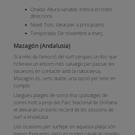
Onada: Altura variable, trenca en totes
direccions.
Nivell: Tots. Ideal per a principiants.
Temporada: De novembre a març.
Mazagón (Andalusia)
Si a més de l’emoció del surf cerques un lloc que
t’ofereixi un entorn més salvatge per passar les
vacances en contacte amb la naturalesa,
Mazagón és, sens dubte, una opció per tenir en
compte.
Llargues platges de sorra fina i paisatges de
somni molt a prop del Parc Nacional de Doñana
et deixaran un bonic record de les sessions de
surf a Andalusia.
Les ocasions per surfejar en aquesta platja són
menys freqüents, però es poden cavalcar onades