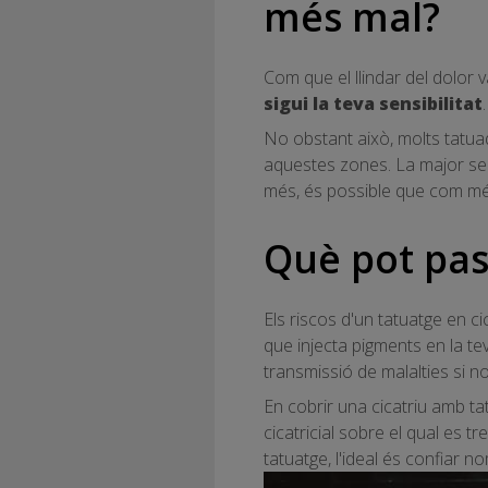
més mal?
Com que el llindar del dolor 
sigui la teva sensibilitat
.
No obstant això, molts tatua
aquestes zones. La major sens
més, és possible que com més g
Què pot pas
Els riscos d'un tatuatge en c
que injecta pigments en la te
transmissió de malalties si n
En cobrir una cicatriu amb tat
cicatricial sobre el qual es tr
tatuatge, l'ideal és confiar n