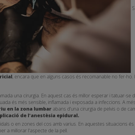
Sí
ricial
, encara que en alguns casos és recomanable no fer-ho. 
mada una cirurgia. En aquest cas és millor esperar i tatuar-se 
tuada és més sensible, inflamada i exposada a infeccions. A més, 
riu en la zona lumbar
abans d'una cirurgia de pelvis o de ca
aplicació de l'anestèsia epidural.
oidals o en zones del cos amb varius. En aquestes situacions é
 a millorar l'aspecte de la pell.