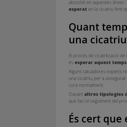
absorbit en aquestes àrees. 
esperat
en la cicatriu fent q
Quant temps
una cicatriu
El procés de cicatrització de 
és
esperar aquest temps 
Alguns tatuadores experts re
una cicatriu, per a assegurar l
cura normalment.
Davant
altres tipologies 
que faci el seguiment del procé
És cert que e