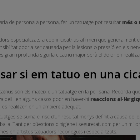
varia de persona a persona, fer un tatuatge pot resultar
més o 
dors especialitzats a cobrir cicatrius afirmen que generalment 
ibilitat podria ser causada per la lesions o pressió en els nervi
ran i profunda sigui la cicatriu major serà el dolor en realitzar
sar si em tatuo en una cic
icatrius són els mateix d'un tatuatge en la pell sana. Recorda q
va pell i en alguns casos podrien haver-hi
reaccions al·lèrgi
o es realitzen en un ambient adequat.
uatges se suma el risc d'un resultat menys definit a causa de les
eballa. Tant per qüestions d'higiene i seguretat, com per un millor
omés en artistes tatuadors reconeguts i especialitzats.