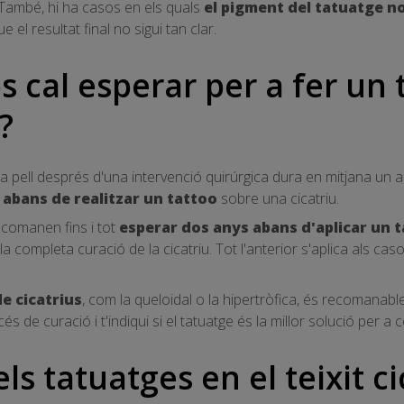
També, hi ha casos en els quals
el pigment del tatuatge no
ue el resultat final no sigui tan clar.
 cal esperar per a fer un 
?
la pell després d'una intervenció quirúrgica dura en mitjana un an
abans de realitzar un tattoo
sobre una cicatriu.
comanen fins i tot
esperar dos anys abans d'aplicar un 
a completa curació de la cicatriu. Tot l'anterior s'aplica als caso
de cicatrius
, com la queloidal o la hipertròfica, és recomanable
s de curació i t'indiqui si el tatuatge és la millor solució per a co
ls tatuatges en el teixit ci