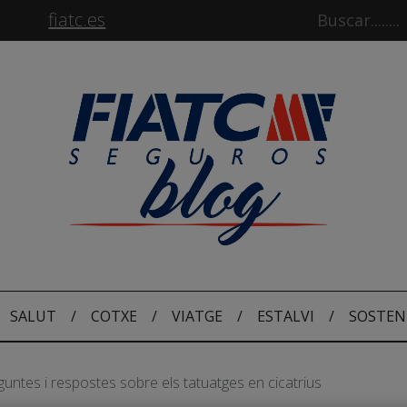
fiatc.es
SALUT
/
COTXE
/
VIATGE
/
ESTALVI
/
SOSTEN
guntes i respostes sobre els tatuatges en cicatrius