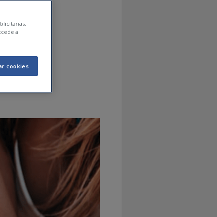
s
licitarias.
ccede a
ar cookies