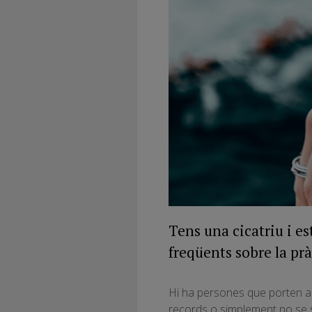
Tens una cicatriu i e
freqüents sobre la prà
Hi ha persones que porten am
records o simplement no se 