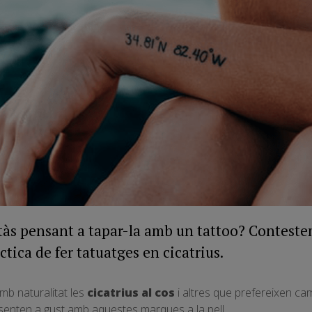
stàs pensant a tapar-la amb un tattoo? Conteste
ctica de fer tatuatges en cicatrius.
b naturalitat les
cicatrius al cos
i altres que prefereixen cam
senten a gust amb aquestes marques a la pell.