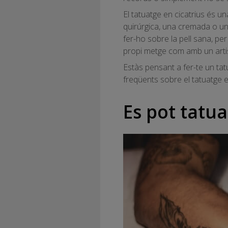
El tatuatge en cicatrius és 
quirúrgica, una cremada o un
fer-ho sobre la pell sana, pe
propi metge com amb un arti
Estàs pensant a fer-te un ta
freqüents sobre el tatuatge en
Es pot tatua