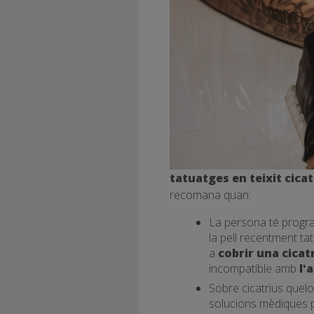
tatuatges en teixit cicat
recomana quan:
La persona té progra
la pell recentment ta
a
cobrir una cicat
incompatible amb
l'
Sobre cicatrius quel
solucions mèdiques per