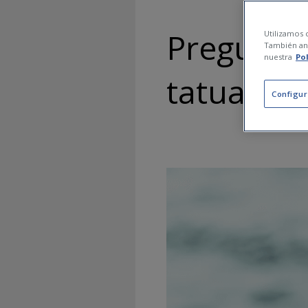
Preguntes
Utilizamos c
También ana
nuestra
Po
tatuatges
Configur