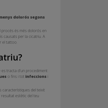
menys dolorós segons
el procés és més dolorós en
s causats per la cicatriu. A
 el tattoo.
atriu?
ue es tracta d'un procediment
ques
o fins i tot
infeccions
i
 característiques del teixit
 resultat estètic del teu