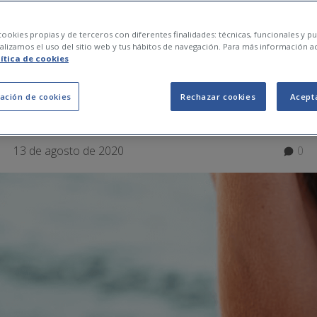
 i respostes sobre el
ookies propias y de terceros con diferentes finalidades: técnicas, funcionales y pub
lizamos el uso del sitio web y tus hábitos de navegación. Para más información a
lítica de cookies
 en cicatrius
ación de cookies
Rechazar cookies
Acept
13 de agosto de 2020
0