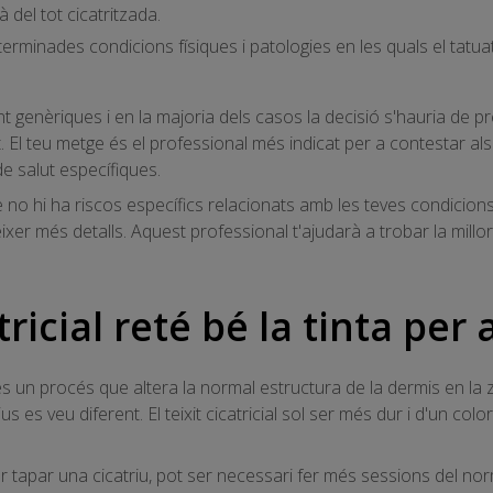
 del tot cicatritzada.
rminades condicions físiques i patologies en les quals el tatu
nt genèriques i en la majoria dels casos la decisió s'hauria de
. El teu metge és el professional més indicat per a contestar al
e salut específiques.
 no hi ha riscos específics relacionats amb les teves condicions
ixer més detalls. Aquest professional t'ajudarà a trobar la millor 
atricial reté bé la tinta per
 és un procés que altera la normal estructura de la dermis en la
ius es veu diferent. El teixit cicatricial sol ser més dur i d'un co
er tapar una cicatriu, pot ser necessari fer més sessions del no