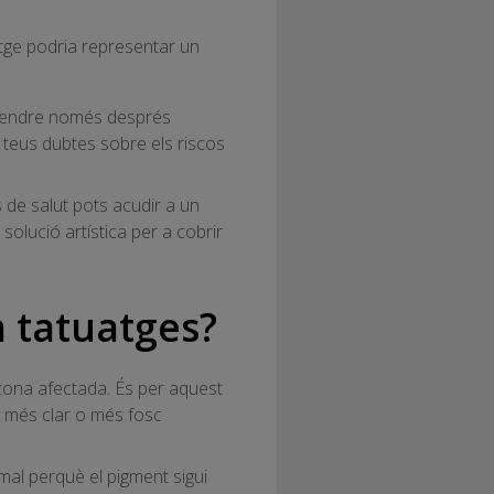
atge podria representar un
 prendre només després
s teus dubtes sobre els riscos
 de salut pots acudir a un
solució artística per a cobrir
 a tatuatges?
 zona afectada. És per aquest
lor més clar o més fosc
rmal perquè el pigment sigui