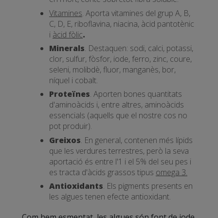
Vitamines
. Aporta vitamines del grup A, B,
C, D, E, riboflavina, niacina, àcid pantotènic
i
àcid fòlic
.
Minerals
. Destaquen: sodi, calci, potassi,
clor, sulfur, fòsfor, iode, ferro, zinc, coure,
seleni, molibdè, fluor, manganès, bor,
níquel i cobalt.
Proteïnes
. Aporten bones quantitats
d'aminoàcids i, entre altres, aminoàcids
essencials (aquells que el nostre cos no
pot produir).
Greixos
. En general, contenen més lípids
que les verdures terrestres, però la seva
aportació és entre l'1 i el 5% del seu pes i
es tracta d'àcids grassos tipus
omega 3.
Antioxidants
. Els pigments presents en
les algues tenen efecte antioxidant.
Com hem esmentat, les algues són font de iode