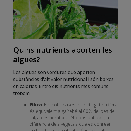
Quins nutrients aporten les
algues?
Les algues són verdures que aporten
substàncies d'alt valor nutricional i són baixes
en calories. Entre els nutrients més comuns
trobem:
Fibra
. En molts casos el contingut en fibra
és equivalent a gairebé al 60% del pes de
l'alga deshidratada. No obstant això, a
diferència dels vegetals que es conreen
en l'hort, conté sobretot fibra soluble.