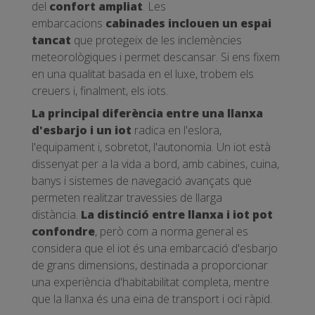
del
confort ampliat
. Les
embarcacions
cabinades inclouen un espai
tancat
que protegeix de les inclemències
meteorològiques i permet descansar. Si ens fixem
en una qualitat basada en el luxe, trobem els
creuers i, finalment, els iots.
La principal diferència entre una llanxa
d'esbarjo i un iot
radica en l'eslora,
l'equipament i, sobretot, l'autonomia. Un iot està
dissenyat per a la vida a bord, amb cabines, cuina,
banys i sistemes de navegació avançats que
permeten realitzar travessies de llarga
distància.
La distinció entre llanxa i iot pot
confondre
, però com a norma general es
considera que el iot és una embarcació d'esbarjo
de grans dimensions, destinada a proporcionar
una experiència d'habitabilitat completa, mentre
que la llanxa és una eina de transport i oci ràpid.