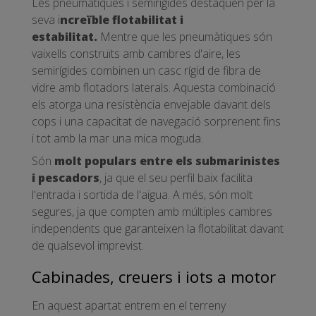
Les pneumàtiques i semirígides destaquen per la
seva i
ncreïble flotabilitat i
estabilitat.
Mentre que les pneumàtiques són
vaixells construïts amb cambres d'aire, les
semirígides combinen un casc rígid de fibra de
vidre amb flotadors laterals. Aquesta combinació
els atorga una resistència envejable davant dels
cops i una capacitat de navegació sorprenent fins
i tot amb la mar una mica moguda.
Són
molt populars entre els submarinistes
i pescadors
, ja que el seu perfil baix facilita
l'entrada i sortida de l'aigua. A més, són molt
segures, ja que compten amb múltiples cambres
independents que garanteixen la flotabilitat davant
de qualsevol imprevist.
Cabinades, creuers i iots a motor
En aquest apartat entrem en el terreny