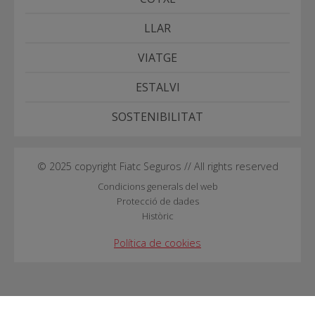
LLAR
VIATGE
ESTALVI
SOSTENIBILITAT
© 2025 copyright Fiatc Seguros // All rights reserved
Condicions generals del web
Protecció de dades
Històric
Política de cookies