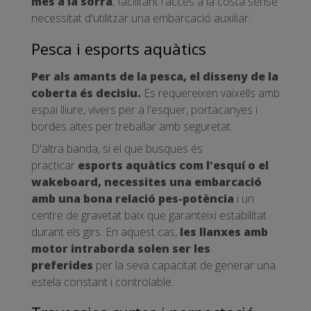
més a la sorra
, facilitant l'accés a la costa sense
necessitat d'utilitzar una embarcació auxiliar.
Pesca i esports aquàtics
Per als amants de la pesca, el disseny de la
coberta és decisiu.
Es requereixen vaixells amb
espai lliure, vivers per a l'esquer, portacanyes i
bordes altes per treballar amb seguretat.
D'altra banda, si el que busques és
practicar
esports aquàtics com l'esquí o el
wakeboard, necessites una embarcació
amb una bona relació pes-potència
i un
centre de gravetat baix que garanteixi estabilitat
durant els girs. En aquest cas,
les llanxes amb
motor intraborda solen ser les
preferides
per la seva capacitat de generar una
estela constant i controlable.