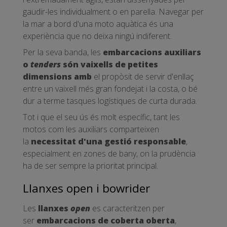
gaudir-les individualment o en parella. Navegar per
la mar a bord d'una moto aquàtica és una
experiència que no deixa ningú indiferent.
Per la seva banda, les
embarcacions auxiliars
o
tenders
són vaixells de petites
dimensions amb
el propòsit de servir d'enllaç
entre un vaixell més gran fondejat i la costa, o bé
dur a terme tasques logístiques de curta durada.
Tot i que el seu ús és molt específic, tant les
motos com les auxiliars comparteixen
la
necessitat d'una gestió responsable
,
especialment en zones de bany, on la prudència
ha de ser sempre la prioritat principal.
Llanxes open i bowrider
Les
llanxes
open
es caracteritzen per
ser
embarcacions de coberta oberta
,