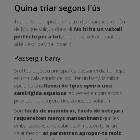
Quina triar segons l'ús
Triar entre un tipus o un altre d’embarcació depèn
de l'ús que vulguis donar-li.
No hi ha un vaixell
perfecte per a tot
, sinó un vaixell adequat per
al teu estil de vida i ocasió.
Passeig i bany
Si el teu objectiu principal és passar el dia fondejat
en una cala, gaudir del sol i fer un bany, la millor
opció és una
llanxa de tipus
open
o una
semirígida espaiosa
. Aquestes embarcacions
prioritzen la banyera i les zones de solàrium.
Són
fàcils de maniobrar, fàcils de netejar i
requereixen menys manteniment
que les
embarcacions amb cabines. A més, en tenir un
calat menor,
et permetran apropar-te molt