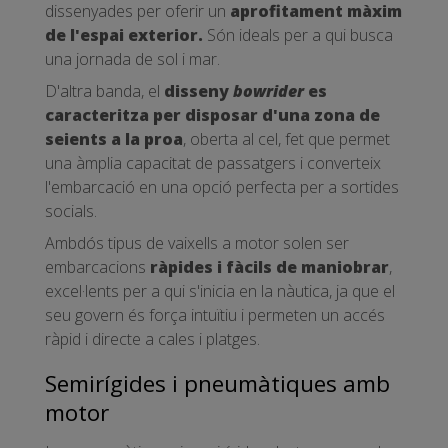
dissenyades per oferir un
aprofitament màxim
de l'espai exterior.
Són ideals per a qui busca
una jornada de sol i mar.
D'altra banda, el
disseny
bowrider
es
caracteritza per disposar d'una zona de
seients a la proa
, oberta al cel, fet que permet
una àmplia capacitat de passatgers i converteix
l'embarcació en una opció perfecta per a sortides
socials.
Ambdós tipus de vaixells a motor solen ser
embarcacions
ràpides i fàcils de maniobrar
,
excel·lents per a qui s'inicia en la nàutica, ja que el
seu govern és força intuïtiu i permeten un accés
ràpid i directe a cales i platges.
Semirígides i pneumàtiques amb
motor