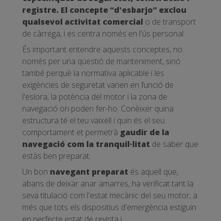
registre. El concepte “d'esbarjo” exclou
qualsevol activitat comercial
o de transport
de càrrega, i es centra només en l'ús personal.
És important entendre aquests conceptes, no
només per una qüestió de manteniment, sinó
també perquè la normativa aplicable i les
exigències de seguretat varien en funció de
l'eslora, la potència del motor i la zona de
navegació on poden fer-ho. Conèixer quina
estructura té el teu vaixell i quin és el seu
comportament et permetrà
gaudir de la
navegació com la tranquil·litat
de saber que
estàs ben preparat.
Un bon
navegant preparat
és aquell que,
abans de deixar anar amarres, ha verificat tant la
seva titulació com l'estat mecànic del seu motor, a
més que tots els dispositius d'emergència estiguin
en perfecte estat de revista i