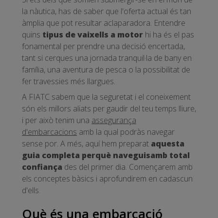
la nàutica, has de saber que l'oferta actual és tan
àmplia que pot resultar aclaparadora. Entendre
quins
tipus de vaixells a motor
hi ha és el pas
fonamental per prendre una decisió encertada,
tant si cerques una jornada tranquil·la de bany en
família, una aventura de pesca o la possibilitat de
fer travessies més llargues.
A FIATC sabem que la seguretat i el coneixement
són els millors aliats per gaudir del teu temps lliure,
i per això tenim una
assegurança
d'embarcacions
amb la qual podràs navegar
sense por. A més, aquí hem preparat
aquesta
guia completa perquè naveguis
amb total
confiança
des del primer dia. Començarem amb
els conceptes bàsics i aprofundirem en cadascun
d'ells.
Què és una embarcació