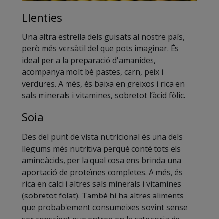
Llenties
Una altra estrella dels guisats al nostre país,
però més versàtil del que pots imaginar. És
ideal per a la preparació d'amanides,
acompanya molt bé pastes, carn, peix i
verdures. A més, és baixa en greixos i rica en
sals minerals i vitamines, sobretot l’àcid fòlic.
Soia
Des del punt de vista nutricional és una dels
llegums més nutritiva perquè conté tots els
aminoàcids, per la qual cosa ens brinda una
aportació de proteïnes completes. A més, és
rica en calci i altres sals minerals i vitamines
(sobretot folat). També hi ha altres aliments
que probablement consumeixes sovint sense
ser conscient que entren en la categoria de