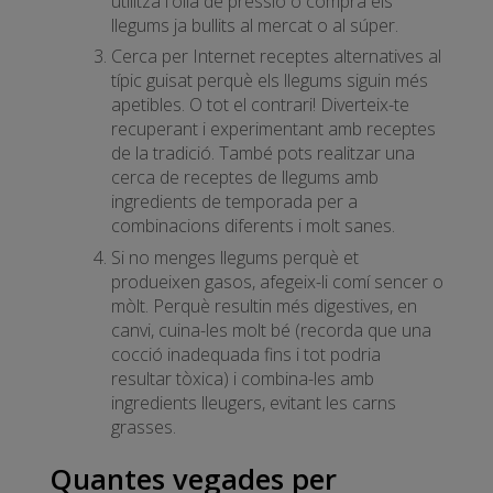
utilitza l'olla de pressió o compra els
llegums ja bullits al mercat o al súper.
Cerca per Internet receptes alternatives al
típic guisat perquè els llegums siguin més
apetibles. O tot el contrari! Diverteix-te
recuperant i experimentant amb receptes
de la tradició. També pots realitzar una
cerca de receptes de llegums amb
ingredients de temporada per a
combinacions diferents i molt sanes.
Si no menges llegums perquè et
produeixen gasos, afegeix-li comí sencer o
mòlt. Perquè resultin més digestives, en
canvi, cuina-les molt bé (recorda que una
cocció inadequada fins i tot podria
resultar tòxica) i combina-les amb
ingredients lleugers, evitant les carns
grasses.
Quantes vegades per