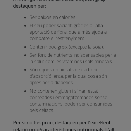
destaquen per:
Ser baixos en calories.
El seu poder saciant, gràcies a l'alta
aportació de fibra, que a més ajuda a
combatre el restrenyiment.
Contenir poc greix (excepte la soia).
Ser font de nutrients indispensables per a
la salut com les vitamines i sals minerals.
Són riques en hidrats de carboni
d'absorció lenta, per la qual cosa són
aptes per a diabètics.
No contenen gluten i si han estat
conreades i emmagatzemades sense
contaminacions, poden ser consumides
pels celíacs.
Per si no fos prou, destaquen per l'excel·lent
relació preu/característiques nutricionals. L'alt