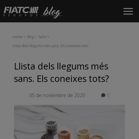
Salta al contingut principal
Home
Blog
Salut
Llista dels llegums més sans. Els coneixes tots?
Llista dels llegums més
sans. Els coneixes tots?
05 de noviembre de 2020
0