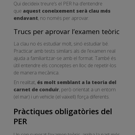
Qui decideix treure’s el PER ha d’entendre
que
aquest coneixement serà clau més
endavant
, no només per aprovar.
Trucs per aprovar l’examen teòric
La clau no és estudiar molt, sinó estudiar bé.
Practicar amb tests similars als de l’examen real
ajuda a familiaritzar-se amb el format. També és
útil entendre els conceptes en lloc de repetir-los
de manera mecànica.
En realitat,
és molt semblant a la teoria del
carnet de conduir
, però orientat a un entorn
(el mar) i un vehicle (el vaixell) força diferents.
Pràctiques obligatòries del
PER
Un cop superat l’examen teòric, arriba la part més