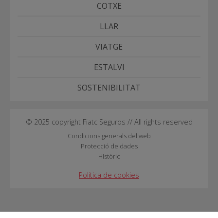
COTXE
LLAR
VIATGE
ESTALVI
SOSTENIBILITAT
© 2025 copyright Fiatc Seguros // All rights reserved
Condicions generals del web
Protecció de dades
Històric
Política de cookies