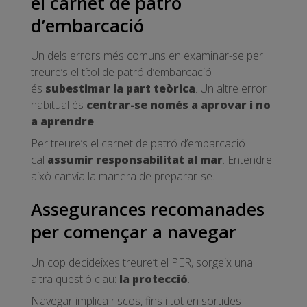
el carnet de patró
d’embarcació
Un dels errors més comuns en examinar-se per
treure’s el títol de patró d’embarcació
és
subestimar la part teòrica
. Un altre error
habitual és
centrar-se només a aprovar i no
a aprendre
.
Per treure’s el carnet de patró d’embarcació
cal
assumir responsabilitat al mar
. Entendre
això canvia la manera de preparar-se.
Assegurances recomanades
per començar a navegar
Un cop decideixes treure’t el PER, sorgeix una
altra qüestió clau:
la protecció
.
Navegar implica riscos, fins i tot en sortides