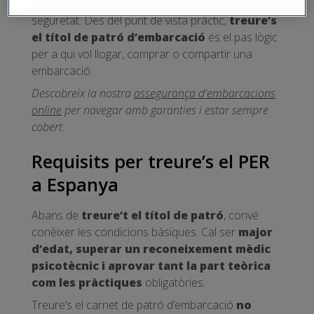
els coneixements necessaris per fer-ho amb
seguretat. Des del punt de vista pràctic,
treure’s
el títol de patró d’embarcació
és el pas lògic
per a qui vol llogar, comprar o compartir una
embarcació.
Descobreix la nostra
assegurança d'embarcacions
online
per navegar amb garanties i estar sempre
cobert.
Requisits per treure’s el PER
a Espanya
Abans de
treure’t el títol de patró
, convé
conèixer les condicions bàsiques. Cal ser
major
d’edat, superar un reconeixement mèdic
psicotècnic i aprovar tant la part teòrica
com les pràctiques
obligatòries.
Treure’s el carnet de patró d’embarcació
no